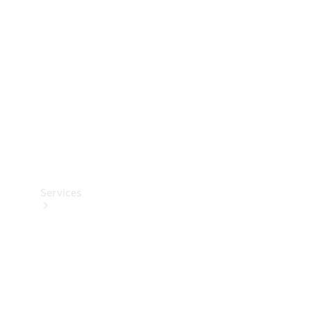
Reifen
Technisches
Zubehör
Collection
Services
Alle