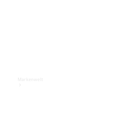
Support &
Kontakt
Markenwelt
Unsere
Marken