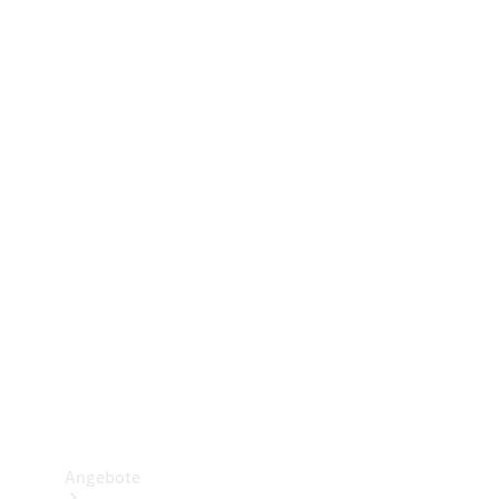
Gewerbliche Vans
Konfigurator
Mercedes-Benz Store
Probefahrt buchen
Angebote