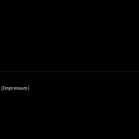
Alle T-
Modelle
CLA
Shooting
Elektrisch
Brake
CLA
Shooting
Brake
C-Klasse T-
Modell
C-Klasse
All-Terrain
E-Klasse T-
n (Impressum)
Modell
E-Klasse
All-Terrain
Konfigurator
Mercedes-
Benz Store