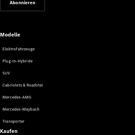
Abonnieren
Plug-in-Hybrid Modelle
Limousinen
Modelle
Elektrofahrzeuge
Plug-in-Hybride
Alle
Limousinen
SUV
CLA
Elektrisch
CLA
Cabriolets & Roadster
C-Klasse
Limousine
Mercedes-AMG
C-Klasse
Elektrisch
Limousine
Mercedes-Maybach
EQE
Elektrisch
Limousine
Transporter
EQS
Elektrisch
Kaufen
Limousine