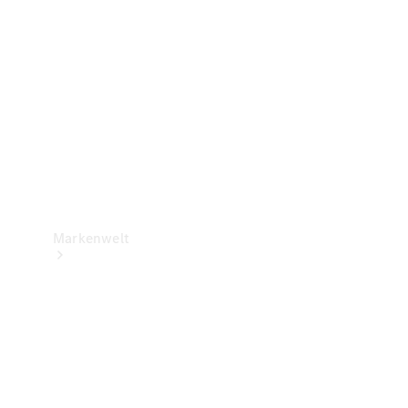
Support &
Kontakt
Markenwelt
Unsere
Marken