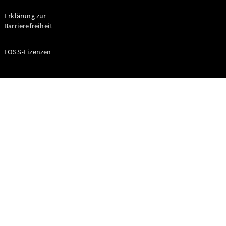
Probefahrt
buchen
Erklärung zur
Kompaktwagen
Barrierefreiheit
FOSS-Lizenzen
A-Klasse
Kompaktlimousine
Konfigurator
Mercedes-
Benz Store
Probefahrt
buchen
Coupés