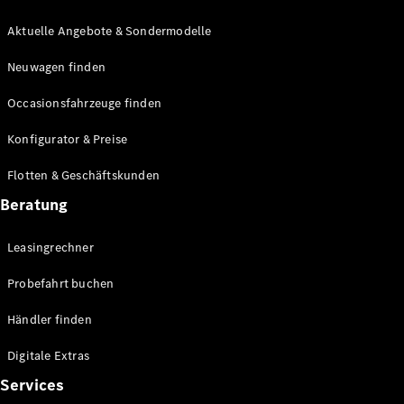
E-Klasse
Limousine
Aktuelle Angebote & Sondermodelle
S-Klasse
Neuwagen finden
S-Klasse
Lang
Occasionsfahrzeuge finden
Mercedes-
Maybach S-
Konfigurator & Preise
Klasse
Flotten & Geschäftskunden
Konfigurator
Beratung
Mercedes-
Benz Store
Leasingrechner
Probefahrt
buchen
Probefahrt buchen
SUV & Geländewagen
Händler finden
Digitale Extras
Services