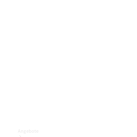
Gewerbliche Vans
Konfigurator
Mercedes-Benz Store
Probefahrt buchen
Angebote