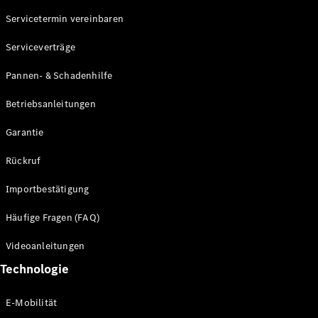
Servicetermin vereinbaren
Alle SUVs
Serviceverträge
EQE
Elektrisch
SUV
Pannen- & Schadenhilfe
EQS
Elektrisch
SUV
Betriebsanleitungen
Mercedes-
Maybach
Elektrisch
Garantie
EQS SUV
GLA
Rückruf
GLA
Neu
GLA
Neu
Elektrisch
Importbestätigung
GLB
Elektrisch
GLB
Häufige Fragen (FAQ)
GLC
Elektrisch
GLC
Videoanleitungen
GLC Coupé
Technologie
GLE
GLE Coupé
GLS
E-Mobilität
Mercedes-