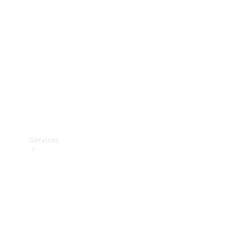
Reifen
Technisches
Zubehör
Collection
Services
Alle