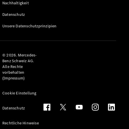
Nachhaltigkeit
Alle T-
Modelle
Datenschutz
CLA
Shooting
Elektrisch
Unsere Datenschutzprinzipien
Brake
CLA
Shooting
Brake
© 2026. Mercedes-
C-Klasse T-
Benz Schweiz AG.
Modell
Alle Rechte
C-Klasse
vorbehalten
All-Terrain
(Impressum)
E-Klasse T-
Modell
E-Klasse
Cookie Einstellung
All-Terrain
Datenschutz
Konfigurator
Mercedes-
Rechtliche Hinweise
Benz Store