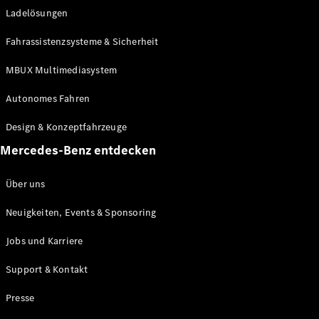
Ladelösungen
Maybach
Neu
GLS
Fahrassistenzsysteme & Sicherheit
G-
Elektrisch
Klasse
MBUX Multimediasystem
G-Klasse
Autonomes Fahren
Konfigurator
Design & Konzeptfahrzeuge
Mercedes-
Benz Store
Mercedes-Benz entdecken
Probefahrt
buchen
Über uns
T-Modelle / Kombis
Neuigkeiten, Events & Sponsoring
Jobs und Karriere
Support & Kontakt
Presse