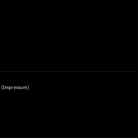
Alle T-
Modelle
CLA
Shooting
Elektrisch
Brake
CLA
Shooting
Brake
C-Klasse T-
Modell
C-Klasse
All-Terrain
E-Klasse T-
n (Impressum)
Modell
E-Klasse
All-Terrain
Konfigurator
Mercedes-
Benz Store