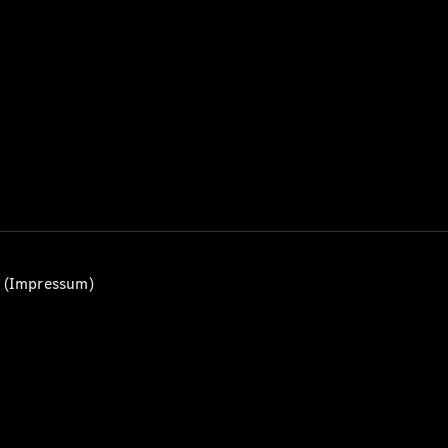
Alle T-
Modelle
CLA
Shooting
Elektrisch
Brake
CLA
Shooting
Brake
C-Klasse T-
Modell
C-Klasse
All-Terrain
E-Klasse T-
n (Impressum)
Modell
E-Klasse
All-Terrain
Konfigurator
Mercedes-
Benz Store