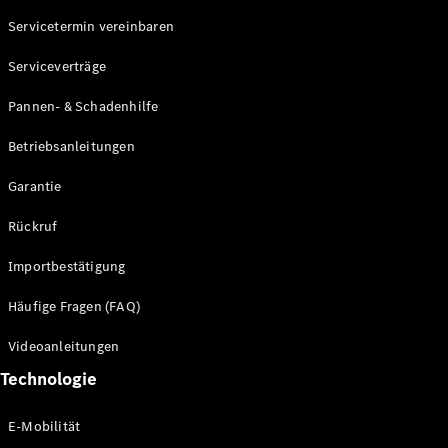
Servicetermin vereinbaren
Alle SUVs
Serviceverträge
EQE
Elektrisch
SUV
Pannen- & Schadenhilfe
EQS
Elektrisch
SUV
Betriebsanleitungen
Mercedes-
Maybach
Elektrisch
Garantie
EQS SUV
GLA
Rückruf
GLA
Neu
GLA
Neu
Elektrisch
Importbestätigung
GLB
Elektrisch
GLB
Häufige Fragen (FAQ)
GLC
Elektrisch
GLC
Videoanleitungen
GLC Coupé
Technologie
GLE
GLE Coupé
GLS
E-Mobilität
Mercedes-