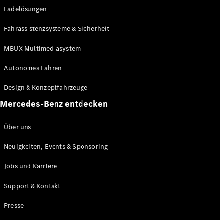
Ladelösungen
Maybach
Neu
GLS
Fahrassistenzsysteme & Sicherheit
G-
Elektrisch
Klasse
MBUX Multimediasystem
G-Klasse
Autonomes Fahren
Konfigurator
Design & Konzeptfahrzeuge
Mercedes-
Benz Store
Mercedes-Benz entdecken
Probefahrt
buchen
Über uns
T-Modelle / Kombis
Neuigkeiten, Events & Sponsoring
Jobs und Karriere
Support & Kontakt
Presse