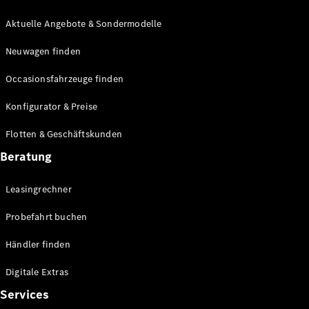
E-Klasse
Limousine
Aktuelle Angebote & Sondermodelle
S-Klasse
Neuwagen finden
S-Klasse
Lang
Occasionsfahrzeuge finden
Mercedes-
Maybach S-
Konfigurator & Preise
Klasse
Flotten & Geschäftskunden
Konfigurator
Beratung
Mercedes-
Benz Store
Leasingrechner
Probefahrt
buchen
Probefahrt buchen
SUV & Geländewagen
Händler finden
Digitale Extras
Services