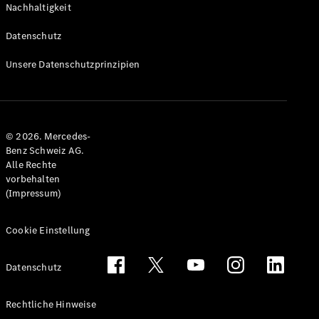
Nachhaltigkeit
Alle T-
Modelle
Datenschutz
CLA
Shooting
Elektrisch
Unsere Datenschutzprinzipien
Brake
CLA
Shooting
Brake
© 2026. Mercedes-
C-Klasse T-
Benz Schweiz AG.
Modell
Alle Rechte
C-Klasse
vorbehalten
All-Terrain
(Impressum)
E-Klasse T-
Modell
E-Klasse
Cookie Einstellung
All-Terrain
Datenschutz
Konfigurator
Mercedes-
Rechtliche Hinweise
Benz Store