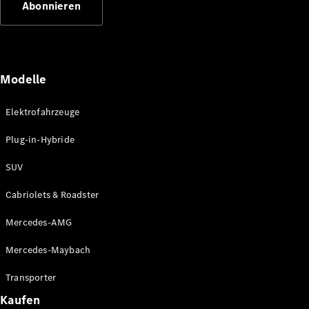
Abonnieren
Plug-in-Hybrid Modelle
Limousinen
Modelle
Elektrofahrzeuge
Plug-in-Hybride
Alle
Limousinen
SUV
CLA
Elektrisch
CLA
Cabriolets & Roadster
C-Klasse
Limousine
Mercedes-AMG
C-Klasse
Elektrisch
Limousine
Mercedes-Maybach
EQE
Elektrisch
Limousine
Transporter
EQS
Elektrisch
Kaufen
Limousine