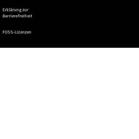
Probefahrt
buchen
Erklärung zur
Kompaktwagen
Barrierefreiheit
FOSS-Lizenzen
A-Klasse
Kompaktlimousine
Konfigurator
Mercedes-
Benz Store
Probefahrt
buchen
Coupés