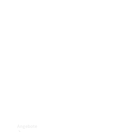
Gewerbliche Vans
Konfigurator
Mercedes-Benz Store
Probefahrt buchen
Angebote