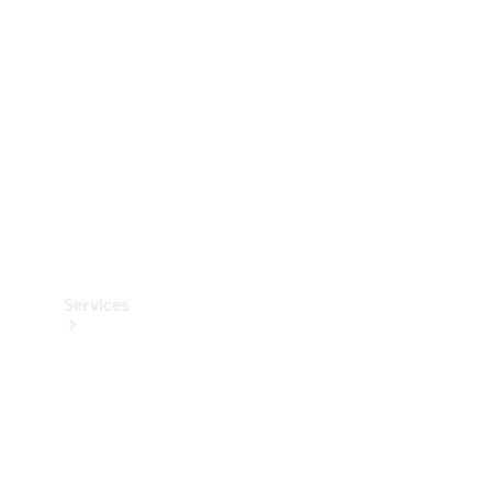
Reifen
Technisches
Zubehör
Collection
Services
Alle