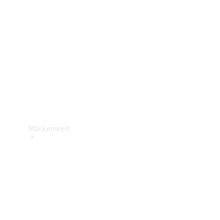
Support &
Kontakt
Markenwelt
Unsere
Marken