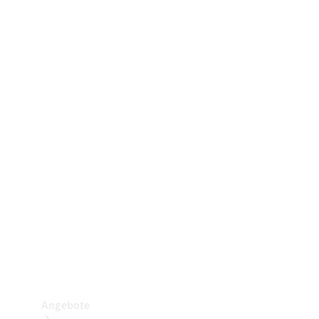
Gewerbliche Vans
Konfigurator
Mercedes-Benz Store
Probefahrt buchen
Angebote