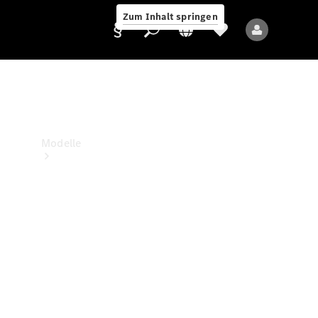
Zum Inhalt springen
Anbieter/Datenschutz
Modelle
Alle Modelle
Neue Modelle
Elektromodelle