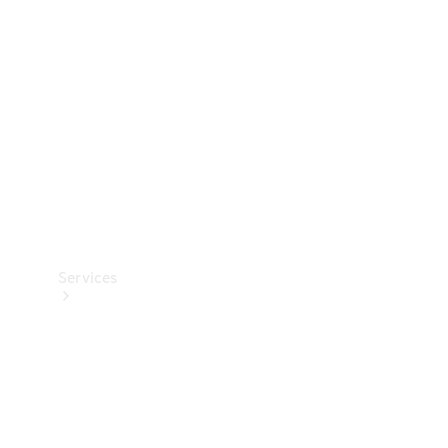
Reifen
Technisches
Zubehör
Collection
Services
Alle