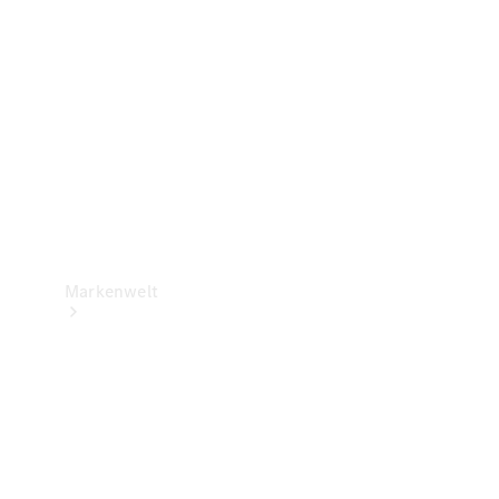
Support &
Kontakt
Markenwelt
Unsere
Marken