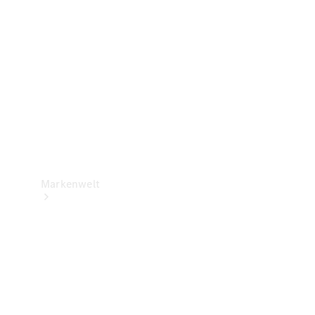
Support &
Kontakt
Markenwelt
Unsere
Marken