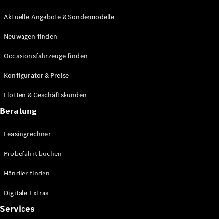
E-Klasse
Limousine
Aktuelle Angebote & Sondermodelle
S-Klasse
Neuwagen finden
S-Klasse
Lang
Occasionsfahrzeuge finden
Mercedes-
Maybach S-
Konfigurator & Preise
Klasse
Flotten & Geschäftskunden
Konfigurator
Beratung
Mercedes-
Benz Store
Leasingrechner
Probefahrt
buchen
Probefahrt buchen
SUV & Geländewagen
Händler finden
Digitale Extras
Services