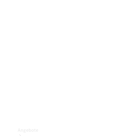
Gewerbliche Vans
Konfigurator
Mercedes-Benz Store
Probefahrt buchen
Angebote