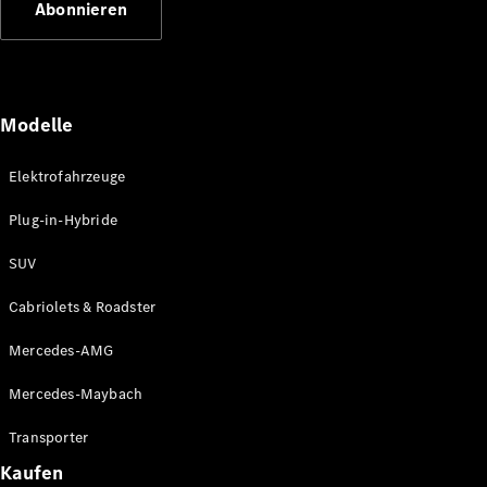
Abonnieren
Plug-in-Hybrid Modelle
Limousinen
Modelle
Elektrofahrzeuge
Plug-in-Hybride
Alle
Limousinen
SUV
CLA
Elektrisch
CLA
Cabriolets & Roadster
C-Klasse
Limousine
Mercedes-AMG
C-Klasse
Elektrisch
Limousine
Mercedes-Maybach
EQE
Elektrisch
Limousine
Transporter
EQS
Elektrisch
Kaufen
Limousine