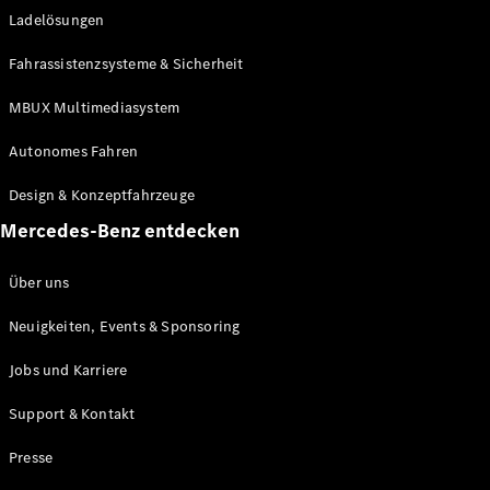
Ladelösungen
Maybach
Neu
GLS
Fahrassistenzsysteme & Sicherheit
G-
Elektrisch
Klasse
MBUX Multimediasystem
G-Klasse
Autonomes Fahren
Konfigurator
Design & Konzeptfahrzeuge
Mercedes-
Benz Store
Mercedes-Benz entdecken
Probefahrt
buchen
Über uns
T-Modelle / Kombis
Neuigkeiten, Events & Sponsoring
Jobs und Karriere
Support & Kontakt
Presse