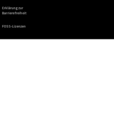
Probefahrt
buchen
Erklärung zur
Kompaktwagen
Barrierefreiheit
FOSS-Lizenzen
A-Klasse
Kompaktlimousine
Konfigurator
Mercedes-
Benz Store
Probefahrt
buchen
Coupés