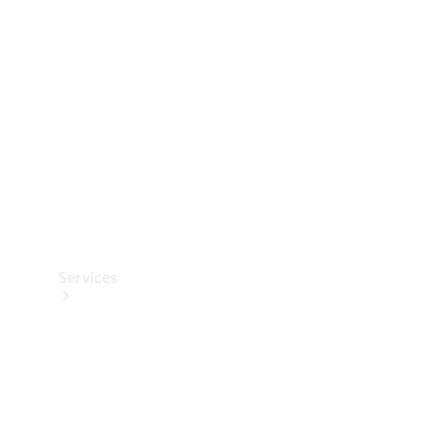
Reifen
Technisches
Zubehör
Collection
Services
Alle