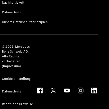
Nachhaltigkeit
Alle T-
Modelle
Datenschutz
CLA
Shooting
Elektrisch
Unsere Datenschutzprinzipien
Brake
CLA
Shooting
Brake
© 2026. Mercedes-
C-Klasse T-
Benz Schweiz AG.
Modell
Alle Rechte
C-Klasse
vorbehalten
All-Terrain
(Impressum)
E-Klasse T-
Modell
E-Klasse
Cookie Einstellung
All-Terrain
Datenschutz
Konfigurator
Mercedes-
Rechtliche Hinweise
Benz Store