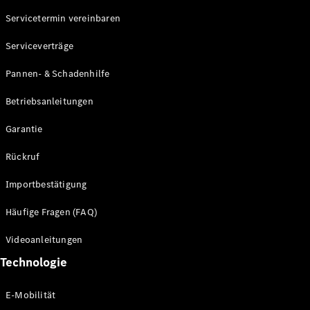
Servicetermin vereinbaren
Alle SUVs
Serviceverträge
EQE
Elektrisch
SUV
Pannen- & Schadenhilfe
EQS
Elektrisch
SUV
Betriebsanleitungen
Mercedes-
Maybach
Elektrisch
Garantie
EQS SUV
GLA
Rückruf
GLA
Neu
GLA
Neu
Elektrisch
Importbestätigung
GLB
Elektrisch
GLB
Häufige Fragen (FAQ)
GLC
Elektrisch
GLC
Videoanleitungen
GLC Coupé
Technologie
GLE
GLE Coupé
GLS
E-Mobilität
Mercedes-