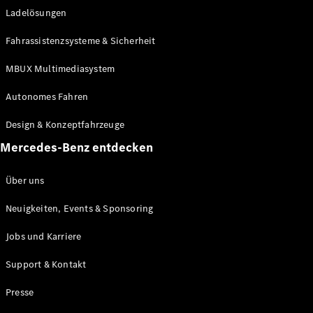
Ladelösungen
Maybach
Neu
GLS
Fahrassistenzsysteme & Sicherheit
G-
Elektrisch
Klasse
MBUX Multimediasystem
G-Klasse
Autonomes Fahren
Konfigurator
Design & Konzeptfahrzeuge
Mercedes-
Benz Store
Mercedes-Benz entdecken
Probefahrt
buchen
Über uns
T-Modelle / Kombis
Neuigkeiten, Events & Sponsoring
Jobs und Karriere
Support & Kontakt
Presse