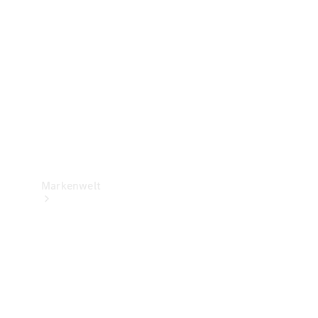
Support &
Kontakt
Markenwelt
Unsere
Marken