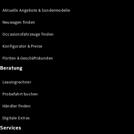
E-Klasse
Limousine
Aktuelle Angebote & Sondermodelle
S-Klasse
Neuwagen finden
S-Klasse
Lang
Occasionsfahrzeuge finden
Mercedes-
Maybach S-
Konfigurator & Preise
Klasse
Flotten & Geschäftskunden
Konfigurator
Beratung
Mercedes-
Benz Store
Leasingrechner
Probefahrt
buchen
Probefahrt buchen
SUV & Geländewagen
Händler finden
Digitale Extras
Services