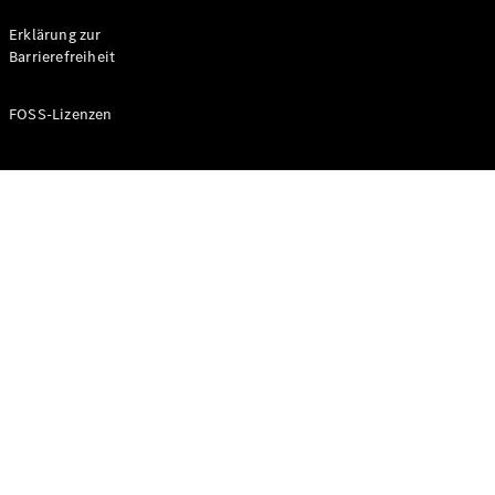
Probefahrt
buchen
Erklärung zur
Kompaktwagen
Barrierefreiheit
FOSS-Lizenzen
A-Klasse
Kompaktlimousine
Konfigurator
Mercedes-
Benz Store
Probefahrt
buchen
Coupés