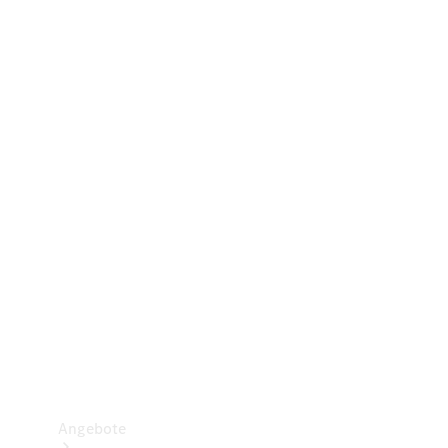
Gewerbliche Vans
Konfigurator
Mercedes-Benz Store
Probefahrt buchen
Angebote