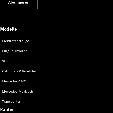
Abonnieren
Plug-in-Hybrid Modelle
Limousinen
Modelle
Elektrofahrzeuge
Plug-in-Hybride
Alle
Limousinen
SUV
CLA
Elektrisch
CLA
Cabriolets & Roadster
C-Klasse
Limousine
Mercedes-AMG
C-Klasse
Elektrisch
Limousine
Mercedes-Maybach
EQE
Elektrisch
Limousine
Transporter
EQS
Elektrisch
Kaufen
Limousine