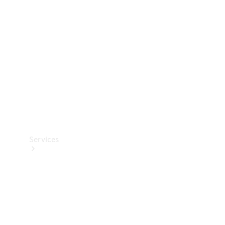
Reifen
Technisches
Zubehör
Collection
Services
Alle