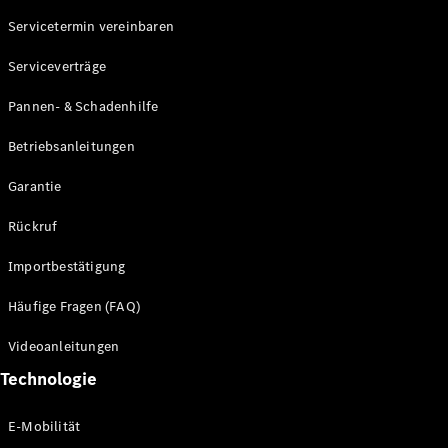
Servicetermin vereinbaren
Alle SUVs
Serviceverträge
EQE
Elektrisch
SUV
Pannen- & Schadenhilfe
EQS
Elektrisch
SUV
Betriebsanleitungen
Mercedes-
Maybach
Elektrisch
Garantie
EQS SUV
GLA
Rückruf
GLA
Neu
GLA
Neu
Elektrisch
Importbestätigung
GLB
Elektrisch
GLB
Häufige Fragen (FAQ)
GLC
Elektrisch
GLC
Videoanleitungen
GLC Coupé
Technologie
GLE
GLE Coupé
GLS
E-Mobilität
Mercedes-