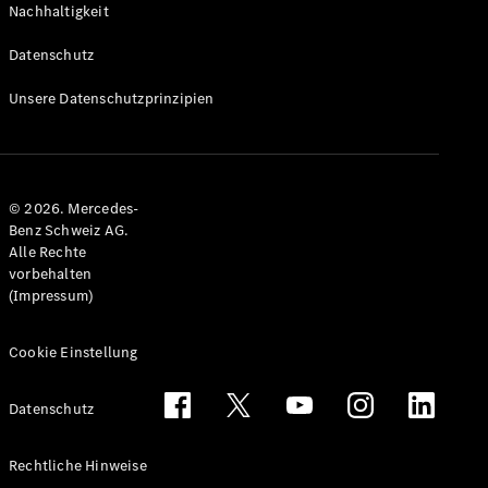
Nachhaltigkeit
Alle T-
Modelle
Datenschutz
CLA
Shooting
Elektrisch
Unsere Datenschutzprinzipien
Brake
CLA
Shooting
Brake
© 2026. Mercedes-
C-Klasse T-
Benz Schweiz AG.
Modell
Alle Rechte
C-Klasse
vorbehalten
All-Terrain
(Impressum)
E-Klasse T-
Modell
E-Klasse
Cookie Einstellung
All-Terrain
Datenschutz
Konfigurator
Mercedes-
Rechtliche Hinweise
Benz Store