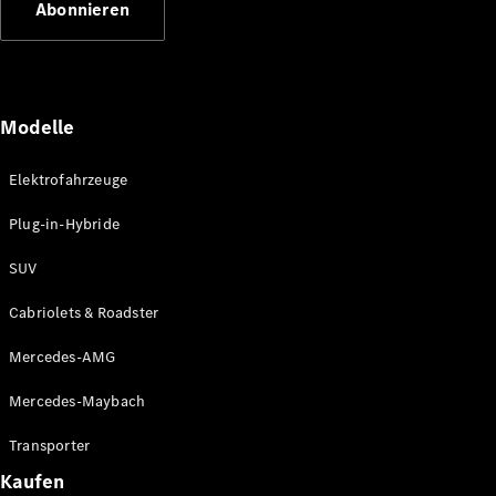
Abonnieren
Plug-in-Hybrid Modelle
Limousinen
Modelle
Elektrofahrzeuge
Plug-in-Hybride
Alle
Limousinen
SUV
CLA
Elektrisch
CLA
Cabriolets & Roadster
C-Klasse
Limousine
Mercedes-AMG
C-Klasse
Elektrisch
Limousine
Mercedes-Maybach
EQE
Elektrisch
Limousine
Transporter
EQS
Elektrisch
Kaufen
Limousine