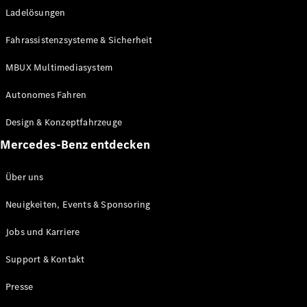
Ladelösungen
Maybach
Neu
GLS
Fahrassistenzsysteme & Sicherheit
G-
Elektrisch
Klasse
MBUX Multimediasystem
G-Klasse
Autonomes Fahren
Konfigurator
Design & Konzeptfahrzeuge
Mercedes-
Benz Store
Mercedes-Benz entdecken
Probefahrt
buchen
Über uns
T-Modelle / Kombis
Neuigkeiten, Events & Sponsoring
Jobs und Karriere
Support & Kontakt
Presse