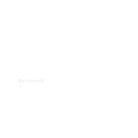
Support &
Kontakt
Markenwelt
Unsere
Marken