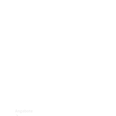
Gewerbliche Vans
Konfigurator
Mercedes-Benz Store
Probefahrt buchen
Angebote