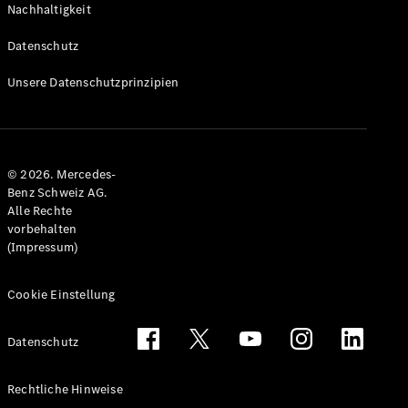
Nachhaltigkeit
Alle T-
Modelle
Datenschutz
CLA
Shooting
Elektrisch
Unsere Datenschutzprinzipien
Brake
CLA
Shooting
Brake
© 2026. Mercedes-
C-Klasse T-
Benz Schweiz AG.
Modell
Alle Rechte
C-Klasse
vorbehalten
All-Terrain
(Impressum)
E-Klasse T-
Modell
E-Klasse
Cookie Einstellung
All-Terrain
Datenschutz
Konfigurator
Mercedes-
Rechtliche Hinweise
Benz Store