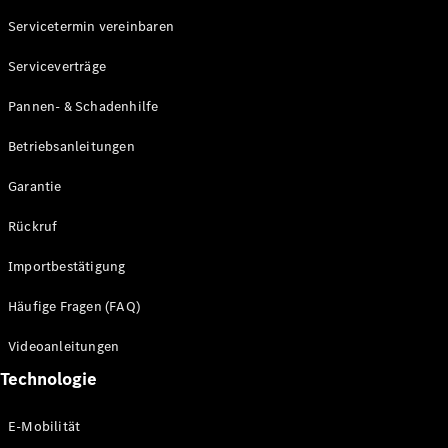
Servicetermin vereinbaren
Alle SUVs
Serviceverträge
EQE
Elektrisch
SUV
Pannen- & Schadenhilfe
EQS
Elektrisch
SUV
Betriebsanleitungen
Mercedes-
Maybach
Elektrisch
Garantie
EQS SUV
GLA
Rückruf
GLA
Neu
GLA
Neu
Elektrisch
Importbestätigung
GLB
Elektrisch
GLB
Häufige Fragen (FAQ)
GLC
Elektrisch
GLC
Videoanleitungen
GLC Coupé
Technologie
GLE
GLE Coupé
GLS
E-Mobilität
Mercedes-