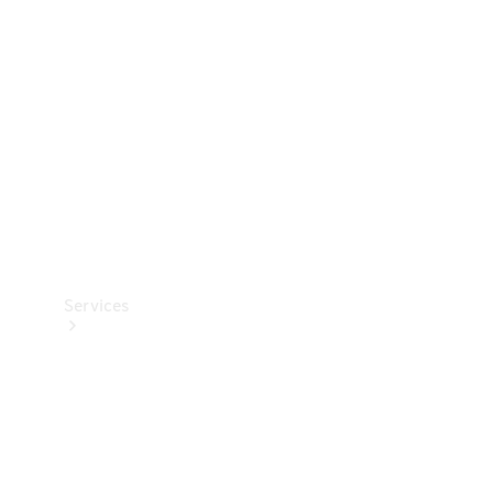
Reifen
Technisches
Zubehör
Collection
Services
Alle