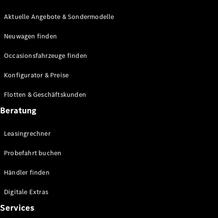
E-Klasse
Limousine
Aktuelle Angebote & Sondermodelle
S-Klasse
Neuwagen finden
S-Klasse
Lang
Occasionsfahrzeuge finden
Mercedes-
Maybach S-
Konfigurator & Preise
Klasse
Flotten & Geschäftskunden
Konfigurator
Beratung
Mercedes-
Benz Store
Leasingrechner
Probefahrt
buchen
Probefahrt buchen
SUV & Geländewagen
Händler finden
Digitale Extras
Services