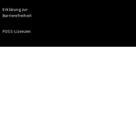
Probefahrt
buchen
Erklärung zur
Kompaktwagen
Barrierefreiheit
FOSS-Lizenzen
A-Klasse
Kompaktlimousine
Konfigurator
Mercedes-
Benz Store
Probefahrt
buchen
Coupés