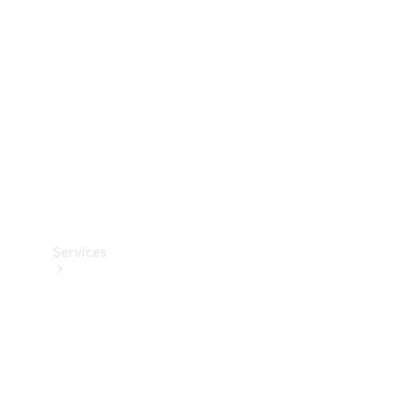
Reifen
Technisches
Zubehör
Collection
Services
Alle