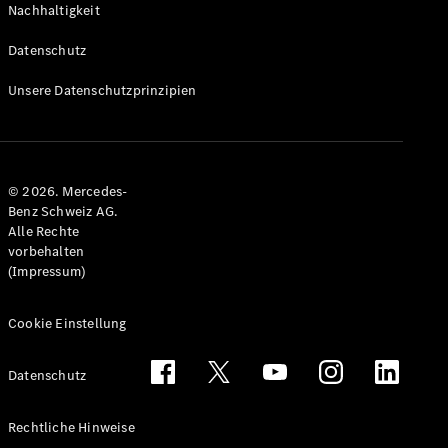
Nachhaltigkeit
Alle T-
Modelle
Datenschutz
CLA
Shooting
Elektrisch
Unsere Datenschutzprinzipien
Brake
CLA
Shooting
Brake
© 2026. Mercedes-
C-Klasse T-
Benz Schweiz AG.
Modell
Alle Rechte
C-Klasse
vorbehalten
All-Terrain
(Impressum)
E-Klasse T-
Modell
E-Klasse
Cookie Einstellung
All-Terrain
Datenschutz
Konfigurator
Mercedes-
Rechtliche Hinweise
Benz Store