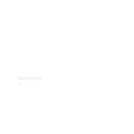
Support &
Kontakt
Markenwelt
Unsere
Marken