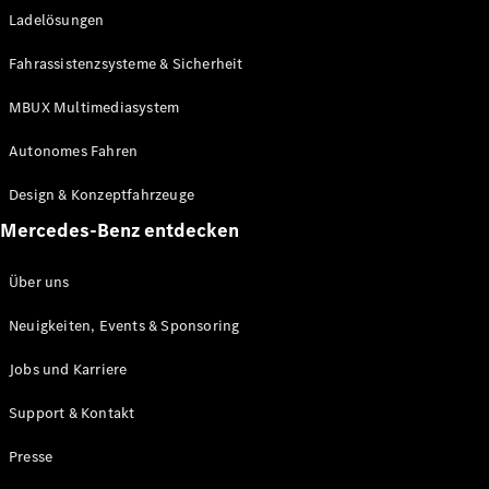
Ladelösungen
Maybach
Neu
GLS
Fahrassistenzsysteme & Sicherheit
G-
Elektrisch
Klasse
MBUX Multimediasystem
G-Klasse
Autonomes Fahren
Konfigurator
Design & Konzeptfahrzeuge
Mercedes-
Benz Store
Mercedes-Benz entdecken
Probefahrt
buchen
Über uns
T-Modelle / Kombis
Neuigkeiten, Events & Sponsoring
Jobs und Karriere
Support & Kontakt
Presse