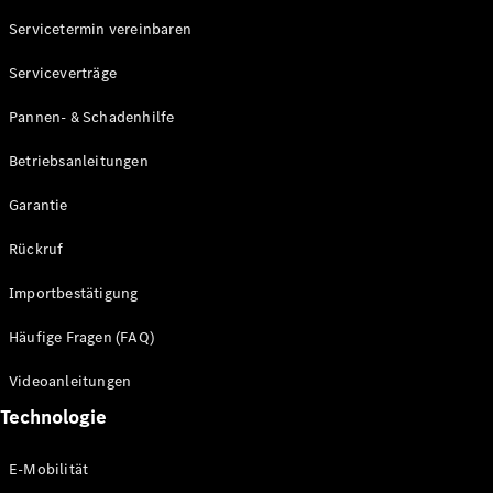
Servicetermin vereinbaren
Alle SUVs
Serviceverträge
EQE
Elektrisch
SUV
Pannen- & Schadenhilfe
EQS
Elektrisch
SUV
Betriebsanleitungen
Mercedes-
Maybach
Elektrisch
Garantie
EQS SUV
GLA
Rückruf
GLA
Neu
GLA
Neu
Elektrisch
Importbestätigung
GLB
Elektrisch
GLB
Häufige Fragen (FAQ)
GLC
Elektrisch
GLC
Videoanleitungen
GLC Coupé
Technologie
GLE
GLE Coupé
GLS
E-Mobilität
Mercedes-