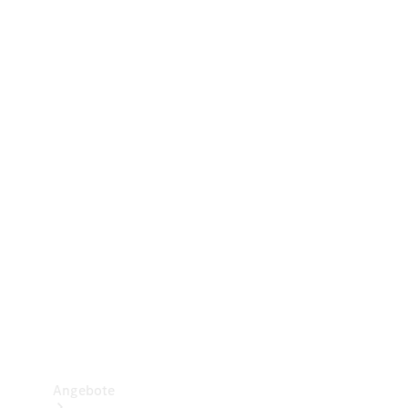
Gewerbliche Vans
Konfigurator
Mercedes-Benz Store
Probefahrt buchen
Angebote