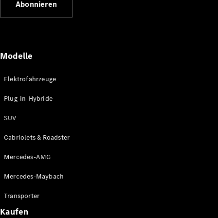
Abonnieren
Plug-in-Hybrid Modelle
Limousinen
Modelle
Elektrofahrzeuge
Plug-in-Hybride
Alle
Limousinen
SUV
CLA
Elektrisch
CLA
Cabriolets & Roadster
C-Klasse
Limousine
Mercedes-AMG
C-Klasse
Elektrisch
Limousine
Mercedes-Maybach
EQE
Elektrisch
Limousine
Transporter
EQS
Elektrisch
Kaufen
Limousine