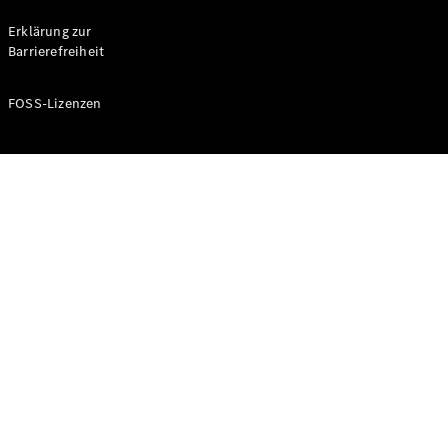
Probefahrt
buchen
Erklärung zur
Kompaktwagen
Barrierefreiheit
FOSS-Lizenzen
A-Klasse
Kompaktlimousine
Konfigurator
Mercedes-
Benz Store
Probefahrt
buchen
Coupés