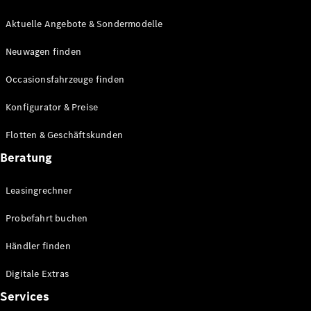
E-Klasse
Limousine
Aktuelle Angebote & Sondermodelle
S-Klasse
Neuwagen finden
S-Klasse
Lang
Occasionsfahrzeuge finden
Mercedes-
Maybach S-
Konfigurator & Preise
Klasse
Flotten & Geschäftskunden
Konfigurator
Beratung
Mercedes-
Benz Store
Leasingrechner
Probefahrt
buchen
Probefahrt buchen
SUV & Geländewagen
Händler finden
Digitale Extras
Services