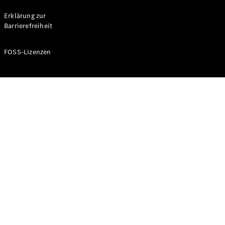
Probefahrt
buchen
Erklärung zur
Kompaktwagen
Barrierefreiheit
FOSS-Lizenzen
A-Klasse
Kompaktlimousine
Konfigurator
Mercedes-
Benz Store
Probefahrt
buchen
Coupés