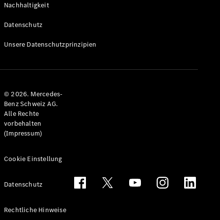
Nachhaltigkeit
Alle T-
Modelle
Datenschutz
CLA
Shooting
Elektrisch
Unsere Datenschutzprinzipien
Brake
CLA
Shooting
Brake
© 2026. Mercedes-
C-Klasse T-
Benz Schweiz AG.
Modell
Alle Rechte
C-Klasse
vorbehalten
All-Terrain
(Impressum)
E-Klasse T-
Modell
E-Klasse
Cookie Einstellung
All-Terrain
Datenschutz
Konfigurator
Mercedes-
Rechtliche Hinweise
Benz Store