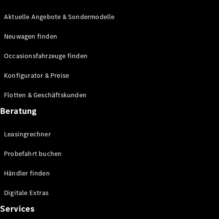
E-Klasse
Limousine
Aktuelle Angebote & Sondermodelle
S-Klasse
Neuwagen finden
S-Klasse
Lang
Occasionsfahrzeuge finden
Mercedes-
Maybach S-
Konfigurator & Preise
Klasse
Flotten & Geschäftskunden
Konfigurator
Beratung
Mercedes-
Benz Store
Leasingrechner
Probefahrt
buchen
Probefahrt buchen
SUV & Geländewagen
Händler finden
Digitale Extras
Services