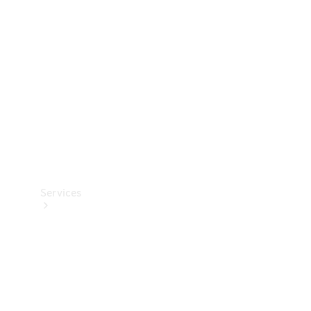
Reifen
Technisches
Zubehör
Collection
Services
Alle