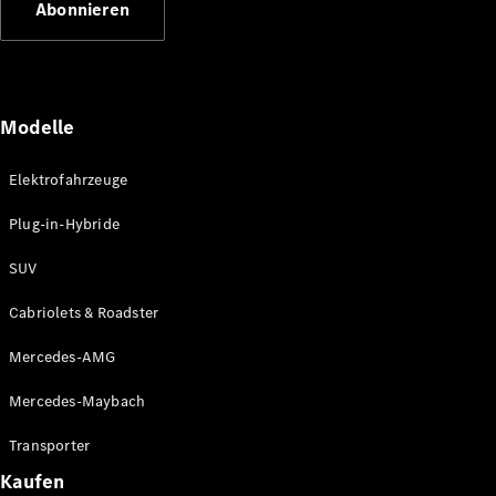
Abonnieren
Plug-in-Hybrid Modelle
Limousinen
Modelle
Elektrofahrzeuge
Plug-in-Hybride
Alle
Limousinen
SUV
CLA
Elektrisch
CLA
Cabriolets & Roadster
C-Klasse
Limousine
Mercedes-AMG
C-Klasse
Elektrisch
Limousine
Mercedes-Maybach
EQE
Elektrisch
Limousine
Transporter
EQS
Elektrisch
Kaufen
Limousine