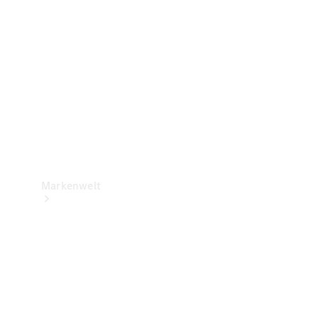
Support &
Kontakt
Markenwelt
Unsere
Marken