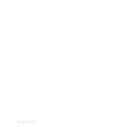
Gewerbliche Vans
Konfigurator
Mercedes-Benz Store
Probefahrt buchen
Angebote