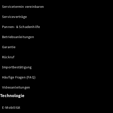
Servicetermin vereinbaren
Alle SUVs
Serviceverträge
EQE
Elektrisch
SUV
Pannen- & Schadenhilfe
EQS
Elektrisch
SUV
Betriebsanleitungen
Mercedes-
Maybach
Elektrisch
Garantie
EQS SUV
GLA
Rückruf
GLA
Neu
GLA
Neu
Elektrisch
Importbestätigung
GLB
Elektrisch
GLB
Häufige Fragen (FAQ)
GLC
Elektrisch
GLC
Videoanleitungen
GLC Coupé
Technologie
GLE
GLE Coupé
GLS
E-Mobilität
Mercedes-