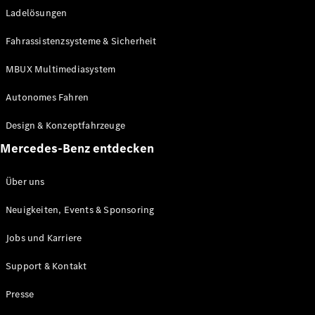
Ladelösungen
Maybach
Neu
GLS
Fahrassistenzsysteme & Sicherheit
G-
Elektrisch
Klasse
MBUX Multimediasystem
G-Klasse
Autonomes Fahren
Konfigurator
Design & Konzeptfahrzeuge
Mercedes-
Benz Store
Mercedes-Benz entdecken
Probefahrt
buchen
Über uns
T-Modelle / Kombis
Neuigkeiten, Events & Sponsoring
Jobs und Karriere
Support & Kontakt
Presse