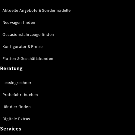
E-Klasse
Limousine
Aktuelle Angebote & Sondermodelle
S-Klasse
Neuwagen finden
S-Klasse
Lang
Occasionsfahrzeuge finden
Mercedes-
Maybach S-
Konfigurator & Preise
Klasse
Flotten & Geschäftskunden
Konfigurator
Beratung
Mercedes-
Benz Store
Leasingrechner
Probefahrt
buchen
Probefahrt buchen
SUV & Geländewagen
Händler finden
Digitale Extras
Services