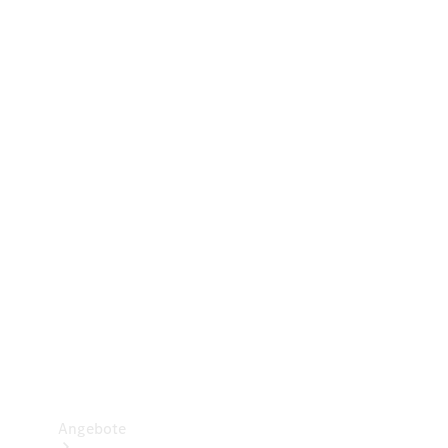
Gewerbliche Vans
Konfigurator
Mercedes-Benz Store
Probefahrt buchen
Angebote