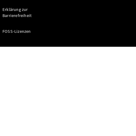
Probefahrt
buchen
Erklärung zur
Kompaktwagen
Barrierefreiheit
FOSS-Lizenzen
A-Klasse
Kompaktlimousine
Konfigurator
Mercedes-
Benz Store
Probefahrt
buchen
Coupés