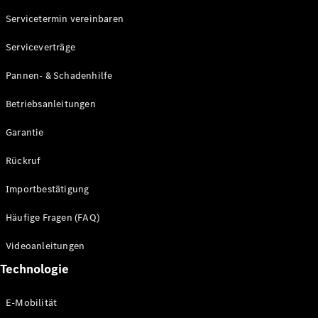
Servicetermin vereinbaren
Alle SUVs
Serviceverträge
EQE
Elektrisch
SUV
Pannen- & Schadenhilfe
EQS
Elektrisch
SUV
Betriebsanleitungen
Mercedes-
Maybach
Elektrisch
Garantie
EQS SUV
GLA
Rückruf
GLA
Neu
GLA
Neu
Elektrisch
Importbestätigung
GLB
Elektrisch
GLB
Häufige Fragen (FAQ)
GLC
Elektrisch
GLC
Videoanleitungen
GLC Coupé
Technologie
GLE
GLE Coupé
GLS
E-Mobilität
Mercedes-