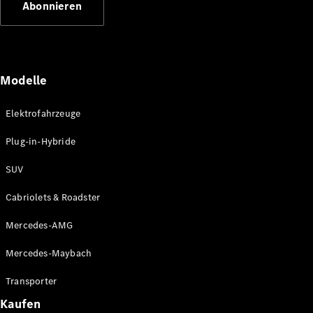
Abonnieren
Plug-in-Hybrid Modelle
Limousinen
Modelle
Elektrofahrzeuge
Plug-in-Hybride
Alle
Limousinen
SUV
CLA
Elektrisch
CLA
Cabriolets & Roadster
C-Klasse
Limousine
Mercedes-AMG
C-Klasse
Elektrisch
Limousine
Mercedes-Maybach
EQE
Elektrisch
Limousine
Transporter
EQS
Elektrisch
Kaufen
Limousine