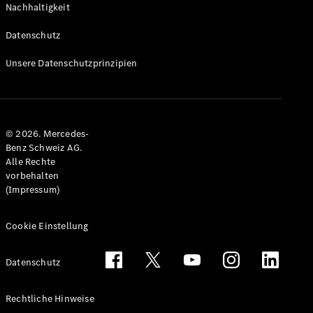
Nachhaltigkeit
Alle T-
Modelle
Datenschutz
CLA
Shooting
Elektrisch
Unsere Datenschutzprinzipien
Brake
CLA
Shooting
Brake
© 2026. Mercedes-
C-Klasse T-
Benz Schweiz AG.
Modell
Alle Rechte
C-Klasse
vorbehalten
All-Terrain
(Impressum)
E-Klasse T-
Modell
E-Klasse
Cookie Einstellung
All-Terrain
Datenschutz
Konfigurator
Mercedes-
Rechtliche Hinweise
Benz Store