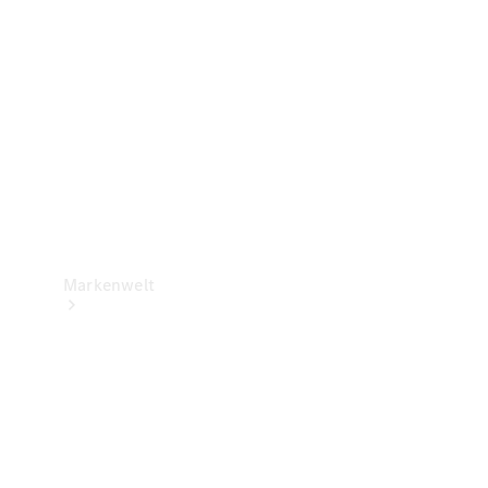
Support &
Kontakt
Markenwelt
Unsere
Marken