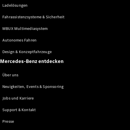
Ladelösungen
Maybach
Neu
GLS
Fahrassistenzsysteme & Sicherheit
G-
Elektrisch
Klasse
MBUX Multimediasystem
G-Klasse
Autonomes Fahren
Konfigurator
Design & Konzeptfahrzeuge
Mercedes-
Benz Store
Mercedes-Benz entdecken
Probefahrt
buchen
Über uns
T-Modelle / Kombis
Neuigkeiten, Events & Sponsoring
Jobs und Karriere
Support & Kontakt
Presse