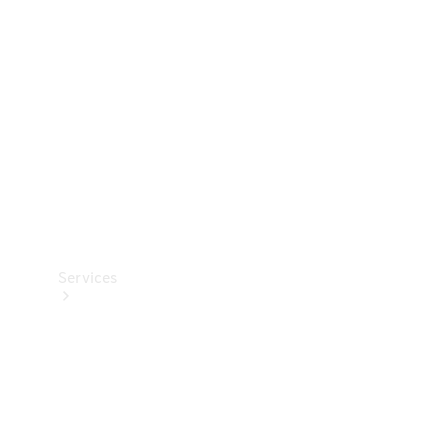
Reifen
Technisches
Zubehör
Collection
Services
Alle