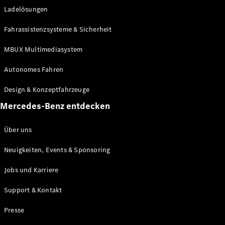
Ladelösungen
Maybach
Neu
GLS
Fahrassistenzsysteme & Sicherheit
G-
Elektrisch
Klasse
MBUX Multimediasystem
G-Klasse
Autonomes Fahren
Konfigurator
Design & Konzeptfahrzeuge
Mercedes-
Benz Store
Mercedes-Benz entdecken
Probefahrt
buchen
Über uns
T-Modelle / Kombis
Neuigkeiten, Events & Sponsoring
Jobs und Karriere
Support & Kontakt
Presse