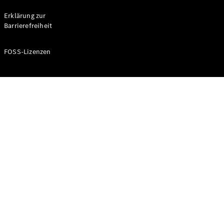
Probefahrt
buchen
Erklärung zur
Kompaktwagen
Barrierefreiheit
FOSS-Lizenzen
A-Klasse
Kompaktlimousine
Konfigurator
Mercedes-
Benz Store
Probefahrt
buchen
Coupés