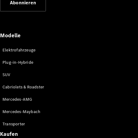
Abonnieren
Plug-in-Hybrid Modelle
Limousinen
Modelle
Elektrofahrzeuge
Plug-in-Hybride
Alle
Limousinen
SUV
CLA
Elektrisch
CLA
Cabriolets & Roadster
C-Klasse
Limousine
Mercedes-AMG
C-Klasse
Elektrisch
Limousine
Mercedes-Maybach
EQE
Elektrisch
Limousine
Transporter
EQS
Elektrisch
Kaufen
Limousine