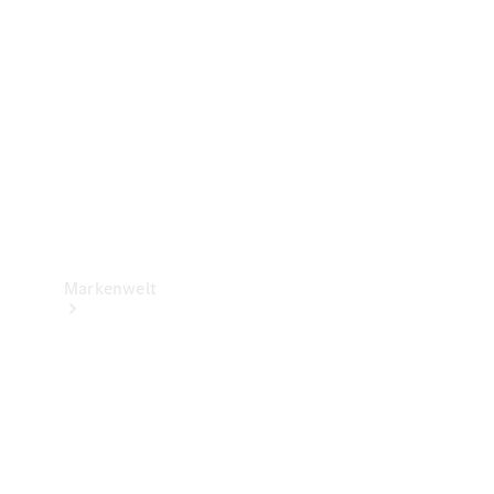
Support &
Kontakt
Markenwelt
Unsere
Marken