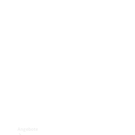
Gewerbliche Vans
Konfigurator
Mercedes-Benz Store
Probefahrt buchen
Angebote