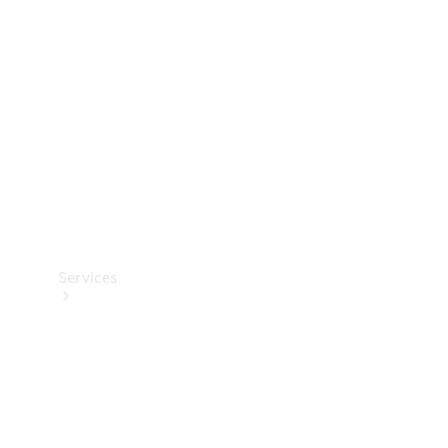
Reifen
Technisches
Zubehör
Collection
Services
Alle