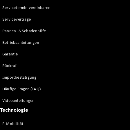
Servicetermin vereinbaren
Alle SUVs
Serviceverträge
EQE
Elektrisch
SUV
Pannen- & Schadenhilfe
EQS
Elektrisch
SUV
Betriebsanleitungen
Mercedes-
Maybach
Elektrisch
Garantie
EQS SUV
GLA
Rückruf
GLA
Neu
GLA
Neu
Elektrisch
Importbestätigung
GLB
Elektrisch
GLB
Häufige Fragen (FAQ)
GLC
Elektrisch
GLC
Videoanleitungen
GLC Coupé
Technologie
GLE
GLE Coupé
GLS
E-Mobilität
Mercedes-