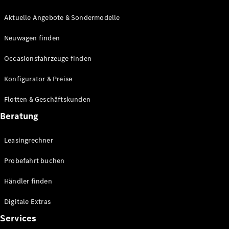
E-Klasse
Limousine
Aktuelle Angebote & Sondermodelle
S-Klasse
Neuwagen finden
S-Klasse
Lang
Occasionsfahrzeuge finden
Mercedes-
Maybach S-
Konfigurator & Preise
Klasse
Flotten & Geschäftskunden
Konfigurator
Beratung
Mercedes-
Benz Store
Leasingrechner
Probefahrt
buchen
Probefahrt buchen
SUV & Geländewagen
Händler finden
Digitale Extras
Services