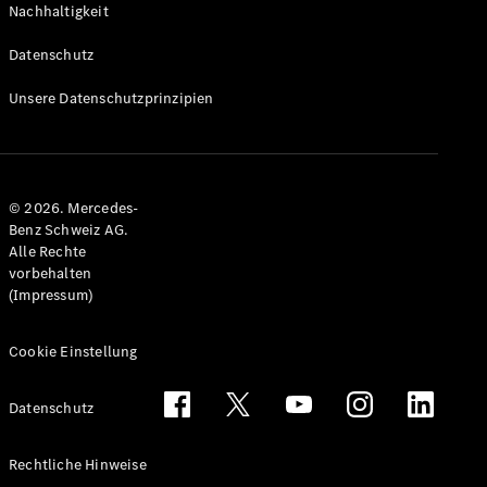
Nachhaltigkeit
Alle T-
Modelle
Datenschutz
CLA
Shooting
Elektrisch
Unsere Datenschutzprinzipien
Brake
CLA
Shooting
Brake
© 2026. Mercedes-
C-Klasse T-
Benz Schweiz AG.
Modell
Alle Rechte
C-Klasse
vorbehalten
All-Terrain
(Impressum)
E-Klasse T-
Modell
E-Klasse
Cookie Einstellung
All-Terrain
Datenschutz
Konfigurator
Mercedes-
Rechtliche Hinweise
Benz Store