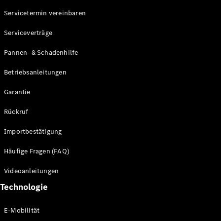
Servicetermin vereinbaren
Alle SUVs
Serviceverträge
EQE
Elektrisch
SUV
Pannen- & Schadenhilfe
EQS
Elektrisch
SUV
Betriebsanleitungen
Mercedes-
Maybach
Elektrisch
Garantie
EQS SUV
GLA
Rückruf
GLA
Neu
GLA
Neu
Elektrisch
Importbestätigung
GLB
Elektrisch
GLB
Häufige Fragen (FAQ)
GLC
Elektrisch
GLC
Videoanleitungen
GLC Coupé
Technologie
GLE
GLE Coupé
GLS
E-Mobilität
Mercedes-