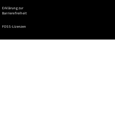
Probefahrt
buchen
Erklärung zur
Kompaktwagen
Barrierefreiheit
FOSS-Lizenzen
A-Klasse
Kompaktlimousine
Konfigurator
Mercedes-
Benz Store
Probefahrt
buchen
Coupés