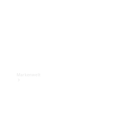
Support &
Kontakt
Markenwelt
Unsere
Marken