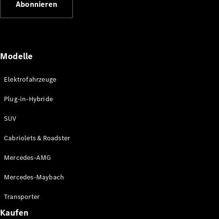
Abonnieren
Plug-in-Hybrid Modelle
Limousinen
Modelle
Elektrofahrzeuge
Plug-in-Hybride
Alle
Limousinen
SUV
CLA
Elektrisch
CLA
Cabriolets & Roadster
C-Klasse
Limousine
Mercedes-AMG
C-Klasse
Elektrisch
Limousine
Mercedes-Maybach
EQE
Elektrisch
Limousine
Transporter
EQS
Elektrisch
Kaufen
Limousine