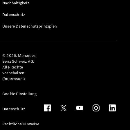
Nachhaltigkeit
Alle T-
Modelle
Datenschutz
CLA
Shooting
Elektrisch
Unsere Datenschutzprinzipien
Brake
CLA
Shooting
Brake
© 2026. Mercedes-
C-Klasse T-
Benz Schweiz AG.
Modell
Alle Rechte
C-Klasse
vorbehalten
All-Terrain
(Impressum)
E-Klasse T-
Modell
E-Klasse
Cookie Einstellung
All-Terrain
Datenschutz
Konfigurator
Mercedes-
Rechtliche Hinweise
Benz Store