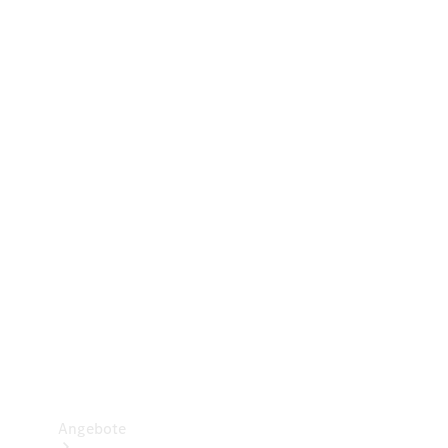
Gewerbliche Vans
Konfigurator
Mercedes-Benz Store
Probefahrt buchen
Angebote