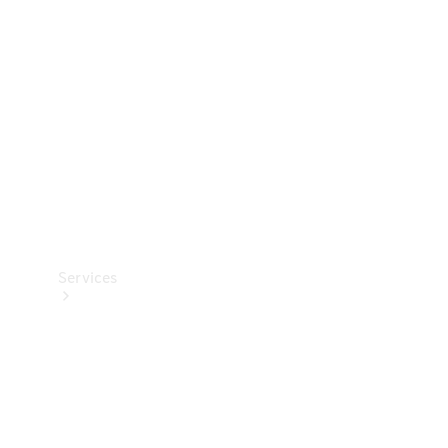
Reifen
Technisches
Zubehör
Collection
Services
Alle