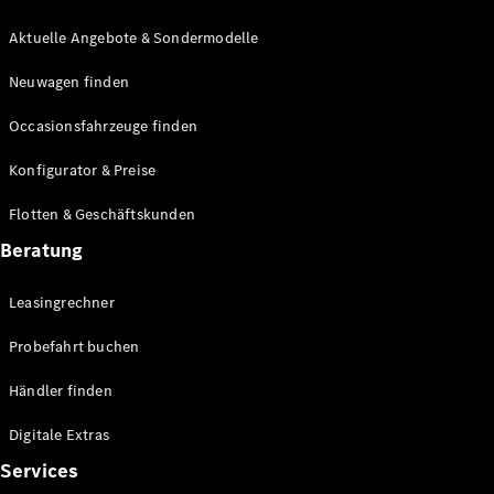
E-Klasse
Limousine
Aktuelle Angebote & Sondermodelle
S-Klasse
Neuwagen finden
S-Klasse
Lang
Occasionsfahrzeuge finden
Mercedes-
Maybach S-
Konfigurator & Preise
Klasse
Flotten & Geschäftskunden
Konfigurator
Beratung
Mercedes-
Benz Store
Leasingrechner
Probefahrt
buchen
Probefahrt buchen
SUV & Geländewagen
Händler finden
Digitale Extras
Services