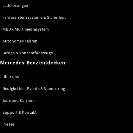
Ladelösungen
Maybach
Neu
GLS
Fahrassistenzsysteme & Sicherheit
G-
Elektrisch
Klasse
MBUX Multimediasystem
G-Klasse
Autonomes Fahren
Konfigurator
Design & Konzeptfahrzeuge
Mercedes-
Benz Store
Mercedes-Benz entdecken
Probefahrt
buchen
Über uns
T-Modelle / Kombis
Neuigkeiten, Events & Sponsoring
Jobs und Karriere
Support & Kontakt
Presse