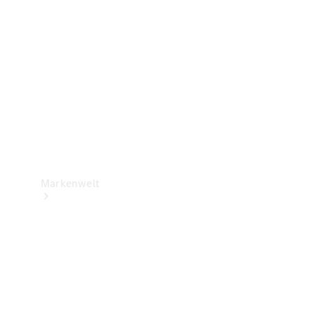
Support &
Kontakt
Markenwelt
Unsere
Marken