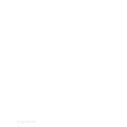
Gewerbliche Vans
Konfigurator
Mercedes-Benz Store
Probefahrt buchen
Angebote