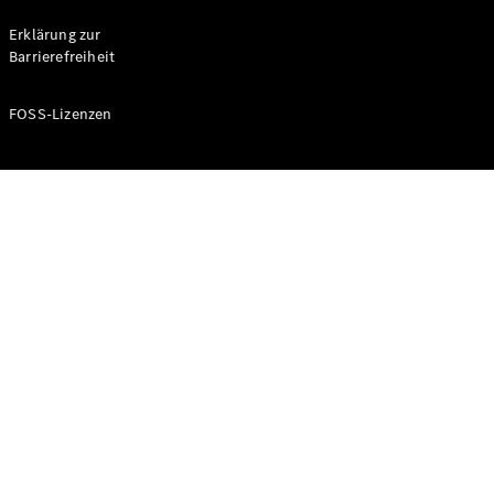
Probefahrt
buchen
Erklärung zur
Kompaktwagen
Barrierefreiheit
FOSS-Lizenzen
A-Klasse
Kompaktlimousine
Konfigurator
Mercedes-
Benz Store
Probefahrt
buchen
Coupés