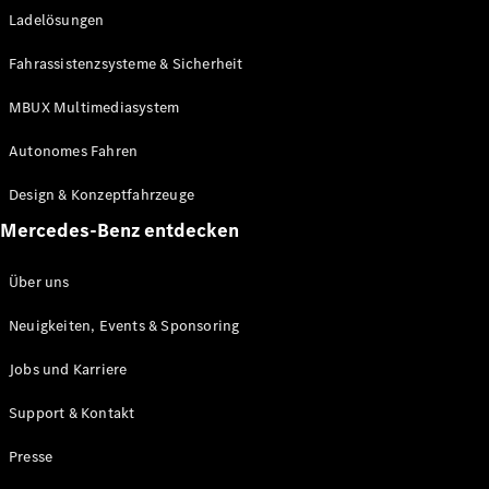
Ladelösungen
Maybach
Neu
GLS
Fahrassistenzsysteme & Sicherheit
G-
Elektrisch
Klasse
MBUX Multimediasystem
G-Klasse
Autonomes Fahren
Konfigurator
Design & Konzeptfahrzeuge
Mercedes-
Benz Store
Mercedes-Benz entdecken
Probefahrt
buchen
Über uns
T-Modelle / Kombis
Neuigkeiten, Events & Sponsoring
Jobs und Karriere
Support & Kontakt
Presse