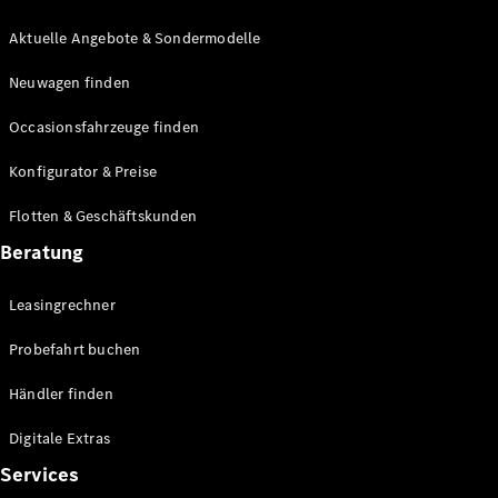
E-Klasse
Limousine
Aktuelle Angebote & Sondermodelle
S-Klasse
Neuwagen finden
S-Klasse
Lang
Occasionsfahrzeuge finden
Mercedes-
Maybach S-
Konfigurator & Preise
Klasse
Flotten & Geschäftskunden
Konfigurator
Beratung
Mercedes-
Benz Store
Leasingrechner
Probefahrt
buchen
Probefahrt buchen
SUV & Geländewagen
Händler finden
Digitale Extras
Services