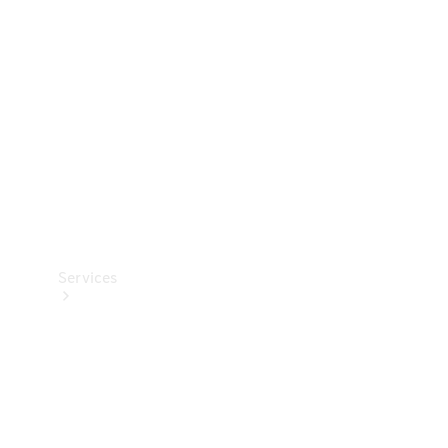
Reifen
Technisches
Zubehör
Collection
Services
Alle