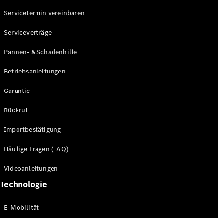
Servicetermin vereinbaren
Alle SUVs
Serviceverträge
EQE
Elektrisch
SUV
Pannen- & Schadenhilfe
EQS
Elektrisch
SUV
Betriebsanleitungen
Mercedes-
Maybach
Elektrisch
Garantie
EQS SUV
GLA
Rückruf
GLA
Neu
GLA
Neu
Elektrisch
Importbestätigung
GLB
Elektrisch
GLB
Häufige Fragen (FAQ)
GLC
Elektrisch
GLC
Videoanleitungen
GLC Coupé
Technologie
GLE
GLE Coupé
GLS
E-Mobilität
Mercedes-