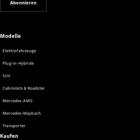
Abonnieren
Plug-in-Hybrid Modelle
Limousinen
Modelle
Elektrofahrzeuge
Plug-in-Hybride
Alle
Limousinen
SUV
CLA
Elektrisch
CLA
Cabriolets & Roadster
C-Klasse
Limousine
Mercedes-AMG
C-Klasse
Elektrisch
Limousine
Mercedes-Maybach
EQE
Elektrisch
Limousine
Transporter
EQS
Elektrisch
Kaufen
Limousine