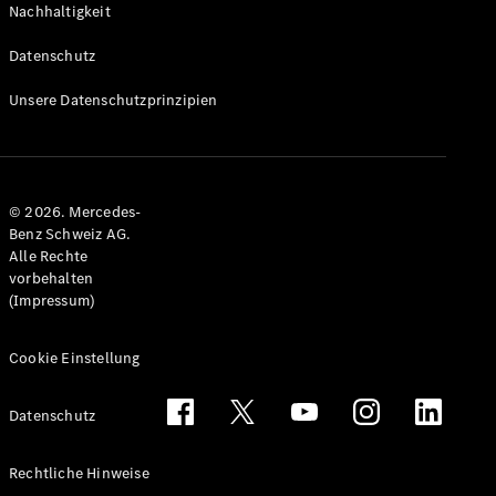
Nachhaltigkeit
Alle T-
Modelle
Datenschutz
CLA
Shooting
Elektrisch
Unsere Datenschutzprinzipien
Brake
CLA
Shooting
Brake
© 2026. Mercedes-
C-Klasse T-
Benz Schweiz AG.
Modell
Alle Rechte
C-Klasse
vorbehalten
All-Terrain
(Impressum)
E-Klasse T-
Modell
E-Klasse
Cookie Einstellung
All-Terrain
Datenschutz
Konfigurator
Mercedes-
Rechtliche Hinweise
Benz Store