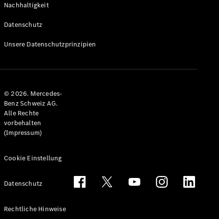
Nachhaltigkeit
Alle T-
Modelle
Datenschutz
CLA
Shooting
Elektrisch
Unsere Datenschutzprinzipien
Brake
CLA
Shooting
Brake
© 2026. Mercedes-
C-Klasse T-
Benz Schweiz AG.
Modell
Alle Rechte
C-Klasse
vorbehalten
All-Terrain
(Impressum)
E-Klasse T-
Modell
E-Klasse
Cookie Einstellung
All-Terrain
Datenschutz
Konfigurator
Mercedes-
Rechtliche Hinweise
Benz Store