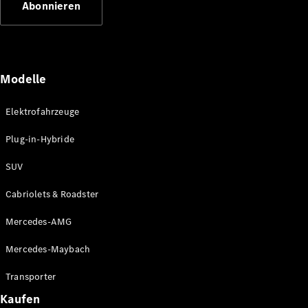
Abonnieren
Plug-in-Hybrid Modelle
Limousinen
Modelle
Elektrofahrzeuge
Plug-in-Hybride
Alle
Limousinen
SUV
CLA
Elektrisch
CLA
Cabriolets & Roadster
C-Klasse
Limousine
Mercedes-AMG
C-Klasse
Elektrisch
Limousine
Mercedes-Maybach
EQE
Elektrisch
Limousine
Transporter
EQS
Elektrisch
Kaufen
Limousine