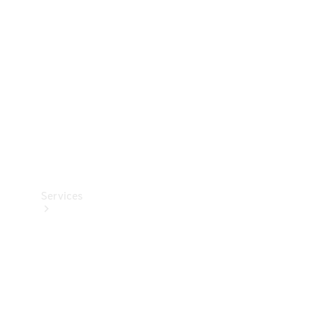
Reifen
Technisches
Zubehör
Collection
Services
Alle