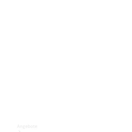
Gewerbliche Vans
Konfigurator
Mercedes-Benz Store
Probefahrt buchen
Angebote