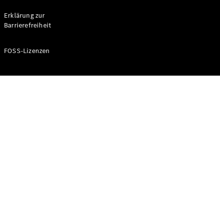
Probefahrt
buchen
Erklärung zur
Kompaktwagen
Barrierefreiheit
FOSS-Lizenzen
A-Klasse
Kompaktlimousine
Konfigurator
Mercedes-
Benz Store
Probefahrt
buchen
Coupés