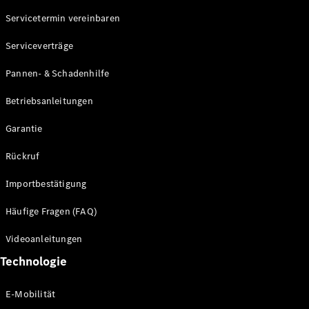
Servicetermin vereinbaren
Alle SUVs
Serviceverträge
EQE
Elektrisch
SUV
Pannen- & Schadenhilfe
EQS
Elektrisch
SUV
Betriebsanleitungen
Mercedes-
Maybach
Elektrisch
Garantie
EQS SUV
GLA
Rückruf
GLA
Neu
GLA
Neu
Elektrisch
Importbestätigung
GLB
Elektrisch
GLB
Häufige Fragen (FAQ)
GLC
Elektrisch
GLC
Videoanleitungen
GLC Coupé
Technologie
GLE
GLE Coupé
GLS
E-Mobilität
Mercedes-