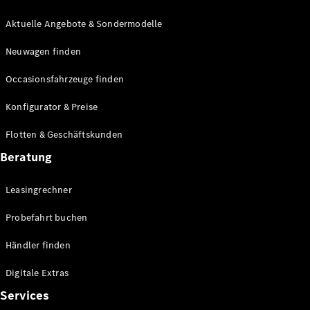
E-Klasse
Limousine
Aktuelle Angebote & Sondermodelle
S-Klasse
Neuwagen finden
S-Klasse
Lang
Occasionsfahrzeuge finden
Mercedes-
Maybach S-
Konfigurator & Preise
Klasse
Flotten & Geschäftskunden
Konfigurator
Beratung
Mercedes-
Benz Store
Leasingrechner
Probefahrt
buchen
Probefahrt buchen
SUV & Geländewagen
Händler finden
Digitale Extras
Services