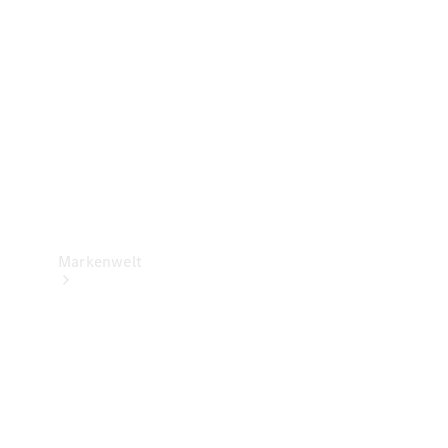
Support &
Kontakt
Markenwelt
Unsere
Marken