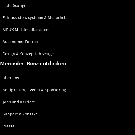
Ladelösungen
Maybach
Neu
GLS
Fahrassistenzsysteme & Sicherheit
G-
Elektrisch
Klasse
MBUX Multimediasystem
G-Klasse
Autonomes Fahren
Konfigurator
Design & Konzeptfahrzeuge
Mercedes-
Benz Store
Mercedes-Benz entdecken
Probefahrt
buchen
Über uns
T-Modelle / Kombis
Neuigkeiten, Events & Sponsoring
Jobs und Karriere
Support & Kontakt
Presse