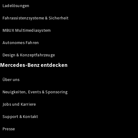
Ladelösungen
Maybach
Neu
GLS
Fahrassistenzsysteme & Sicherheit
G-
Elektrisch
Klasse
MBUX Multimediasystem
G-Klasse
Autonomes Fahren
Konfigurator
Design & Konzeptfahrzeuge
Mercedes-
Benz Store
Mercedes-Benz entdecken
Probefahrt
buchen
Über uns
T-Modelle / Kombis
Neuigkeiten, Events & Sponsoring
Jobs und Karriere
Support & Kontakt
Presse