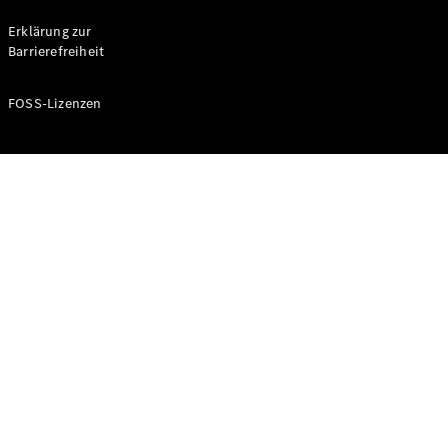
Probefahrt
buchen
Erklärung zur
Kompaktwagen
Barrierefreiheit
FOSS-Lizenzen
A-Klasse
Kompaktlimousine
Konfigurator
Mercedes-
Benz Store
Probefahrt
buchen
Coupés