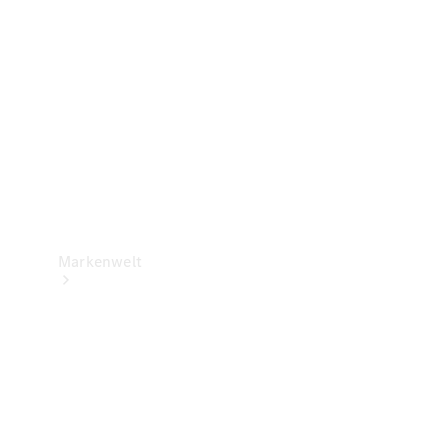
Support &
Kontakt
Markenwelt
Unsere
Marken