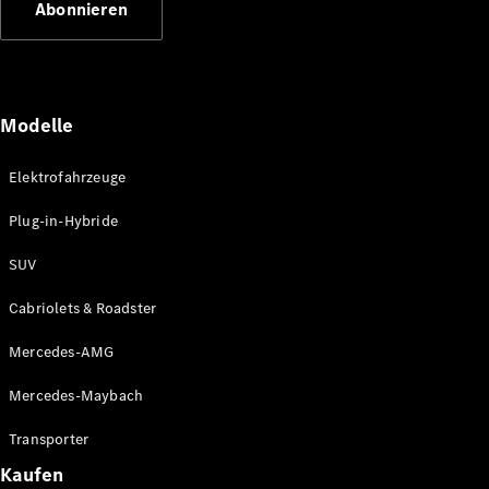
Abonnieren
Plug-in-Hybrid Modelle
Limousinen
Modelle
Elektrofahrzeuge
Plug-in-Hybride
Alle
Limousinen
SUV
CLA
Elektrisch
CLA
Cabriolets & Roadster
C-Klasse
Limousine
Mercedes-AMG
C-Klasse
Elektrisch
Limousine
Mercedes-Maybach
EQE
Elektrisch
Limousine
Transporter
EQS
Elektrisch
Kaufen
Limousine