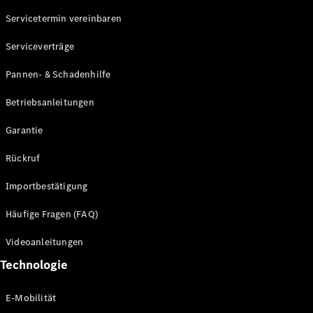
Servicetermin vereinbaren
Alle SUVs
Serviceverträge
EQE
Elektrisch
SUV
Pannen- & Schadenhilfe
EQS
Elektrisch
SUV
Betriebsanleitungen
Mercedes-
Maybach
Elektrisch
Garantie
EQS SUV
GLA
Rückruf
GLA
Neu
GLA
Neu
Elektrisch
Importbestätigung
GLB
Elektrisch
GLB
Häufige Fragen (FAQ)
GLC
Elektrisch
GLC
Videoanleitungen
GLC Coupé
Technologie
GLE
GLE Coupé
GLS
E-Mobilität
Mercedes-