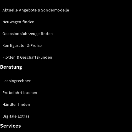
E-Klasse
Limousine
Aktuelle Angebote & Sondermodelle
S-Klasse
Neuwagen finden
S-Klasse
Lang
Occasionsfahrzeuge finden
Mercedes-
Maybach S-
Konfigurator & Preise
Klasse
Flotten & Geschäftskunden
Konfigurator
Beratung
Mercedes-
Benz Store
Leasingrechner
Probefahrt
buchen
Probefahrt buchen
SUV & Geländewagen
Händler finden
Digitale Extras
Services