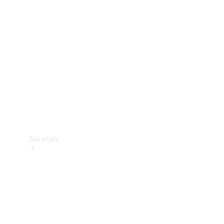
Reifen
Technisches
Zubehör
Collection
Services
Alle