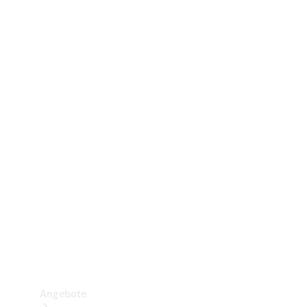
Gewerbliche Vans
Konfigurator
Mercedes-Benz Store
Probefahrt buchen
Angebote