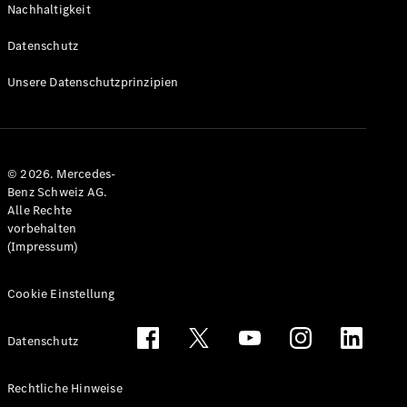
Nachhaltigkeit
Alle T-
Modelle
Datenschutz
CLA
Shooting
Elektrisch
Unsere Datenschutzprinzipien
Brake
CLA
Shooting
Brake
© 2026. Mercedes-
C-Klasse T-
Benz Schweiz AG.
Modell
Alle Rechte
C-Klasse
vorbehalten
All-Terrain
(Impressum)
E-Klasse T-
Modell
E-Klasse
Cookie Einstellung
All-Terrain
Datenschutz
Konfigurator
Mercedes-
Rechtliche Hinweise
Benz Store