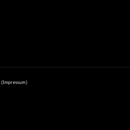
Alle T-
Modelle
CLA
Shooting
Elektrisch
Brake
CLA
Shooting
Brake
C-Klasse T-
Modell
C-Klasse
All-Terrain
E-Klasse T-
n (Impressum)
Modell
E-Klasse
All-Terrain
Konfigurator
Mercedes-
Benz Store