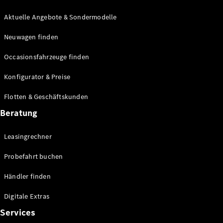
E-Klasse
Limousine
Aktuelle Angebote & Sondermodelle
S-Klasse
Neuwagen finden
S-Klasse
Lang
Occasionsfahrzeuge finden
Mercedes-
Maybach S-
Konfigurator & Preise
Klasse
Flotten & Geschäftskunden
Konfigurator
Beratung
Mercedes-
Benz Store
Leasingrechner
Probefahrt
buchen
Probefahrt buchen
SUV & Geländewagen
Händler finden
Digitale Extras
Services