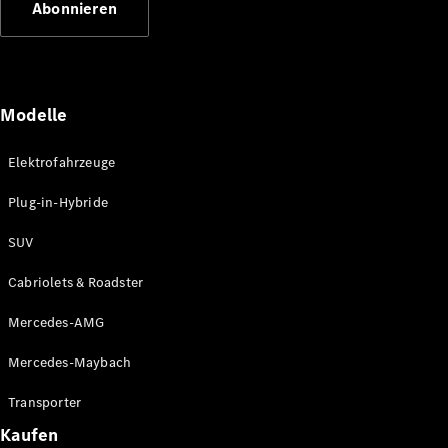
Abonnieren
Plug-in-Hybrid Modelle
Limousinen
Modelle
Elektrofahrzeuge
Plug-in-Hybride
Alle
Limousinen
SUV
CLA
Elektrisch
CLA
Cabriolets & Roadster
C-Klasse
Limousine
Mercedes-AMG
C-Klasse
Elektrisch
Limousine
Mercedes-Maybach
EQE
Elektrisch
Limousine
Transporter
EQS
Elektrisch
Kaufen
Limousine