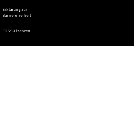
Probefahrt
buchen
Erklärung zur
Kompaktwagen
Barrierefreiheit
FOSS-Lizenzen
A-Klasse
Kompaktlimousine
Konfigurator
Mercedes-
Benz Store
Probefahrt
buchen
Coupés