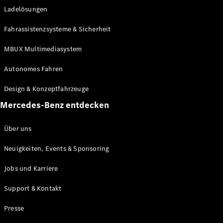
Ladelösungen
Maybach
Neu
GLS
Fahrassistenzsysteme & Sicherheit
G-
Elektrisch
Klasse
MBUX Multimediasystem
G-Klasse
Autonomes Fahren
Konfigurator
Design & Konzeptfahrzeuge
Mercedes-
Benz Store
Mercedes-Benz entdecken
Probefahrt
buchen
Über uns
T-Modelle / Kombis
Neuigkeiten, Events & Sponsoring
Jobs und Karriere
Support & Kontakt
Presse