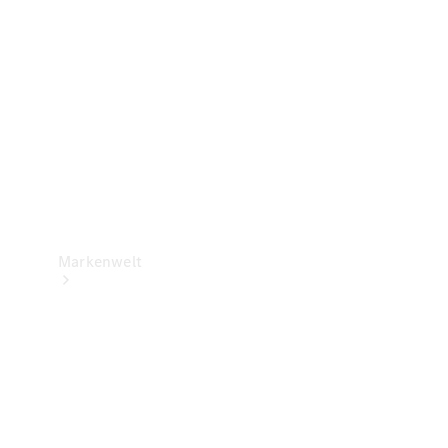
Support &
Kontakt
Markenwelt
Unsere
Marken