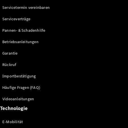
Servicetermin vereinbaren
Alle SUVs
Serviceverträge
EQE
Elektrisch
SUV
Pannen- & Schadenhilfe
EQS
Elektrisch
SUV
Betriebsanleitungen
Mercedes-
Maybach
Elektrisch
Garantie
EQS SUV
GLA
Rückruf
GLA
Neu
GLA
Neu
Elektrisch
Importbestätigung
GLB
Elektrisch
GLB
Häufige Fragen (FAQ)
GLC
Elektrisch
GLC
Videoanleitungen
GLC Coupé
Technologie
GLE
GLE Coupé
GLS
E-Mobilität
Mercedes-