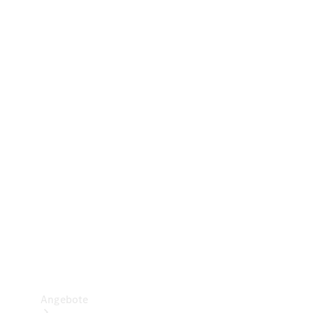
Gewerbliche Vans
Konfigurator
Mercedes-Benz Store
Probefahrt buchen
Angebote