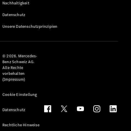
Nachhaltigkeit
Alle T-
Modelle
Datenschutz
CLA
Shooting
Elektrisch
Unsere Datenschutzprinzipien
Brake
CLA
Shooting
Brake
© 2026. Mercedes-
C-Klasse T-
Benz Schweiz AG.
Modell
Alle Rechte
C-Klasse
vorbehalten
All-Terrain
(Impressum)
E-Klasse T-
Modell
E-Klasse
Cookie Einstellung
All-Terrain
Datenschutz
Konfigurator
Mercedes-
Rechtliche Hinweise
Benz Store