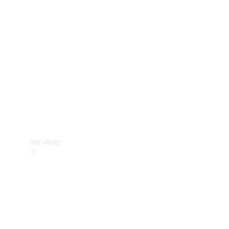
Reifen
Technisches
Zubehör
Collection
Services
Alle