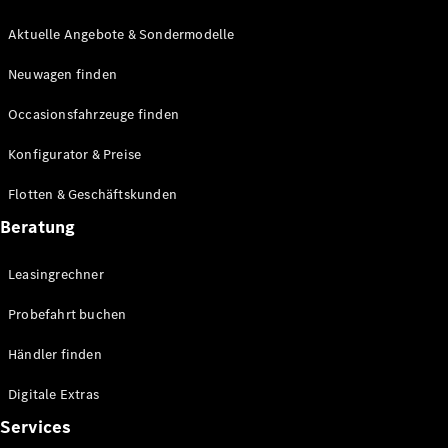
E-Klasse
Limousine
Aktuelle Angebote & Sondermodelle
S-Klasse
Neuwagen finden
S-Klasse
Lang
Occasionsfahrzeuge finden
Mercedes-
Maybach S-
Konfigurator & Preise
Klasse
Flotten & Geschäftskunden
Konfigurator
Beratung
Mercedes-
Benz Store
Leasingrechner
Probefahrt
buchen
Probefahrt buchen
SUV & Geländewagen
Händler finden
Digitale Extras
Services