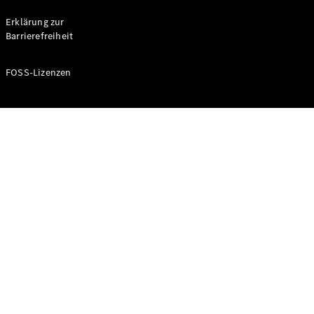
Probefahrt
buchen
Erklärung zur
Kompaktwagen
Barrierefreiheit
FOSS-Lizenzen
A-Klasse
Kompaktlimousine
Konfigurator
Mercedes-
Benz Store
Probefahrt
buchen
Coupés