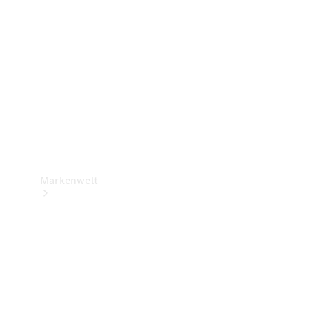
Support &
Kontakt
Markenwelt
Unsere
Marken