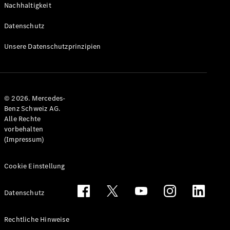
Nachhaltigkeit
Alle T-
Modelle
Datenschutz
CLA
Shooting
Elektrisch
Unsere Datenschutzprinzipien
Brake
CLA
Shooting
Brake
© 2026. Mercedes-
C-Klasse T-
Benz Schweiz AG.
Modell
Alle Rechte
C-Klasse
vorbehalten
All-Terrain
(Impressum)
E-Klasse T-
Modell
E-Klasse
Cookie Einstellung
All-Terrain
Datenschutz
Konfigurator
Mercedes-
Rechtliche Hinweise
Benz Store