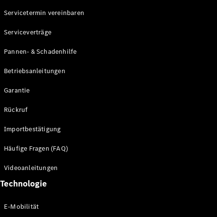
Servicetermin vereinbaren
Alle SUVs
Serviceverträge
EQE
Elektrisch
SUV
Pannen- & Schadenhilfe
EQS
Elektrisch
SUV
Betriebsanleitungen
Mercedes-
Maybach
Elektrisch
Garantie
EQS SUV
GLA
Rückruf
GLA
Neu
GLA
Neu
Elektrisch
Importbestätigung
GLB
Elektrisch
GLB
Häufige Fragen (FAQ)
GLC
Elektrisch
GLC
Videoanleitungen
GLC Coupé
Technologie
GLE
GLE Coupé
GLS
E-Mobilität
Mercedes-