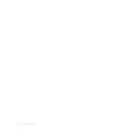
Gewerbliche Vans
Konfigurator
Mercedes-Benz Store
Probefahrt buchen
Angebote