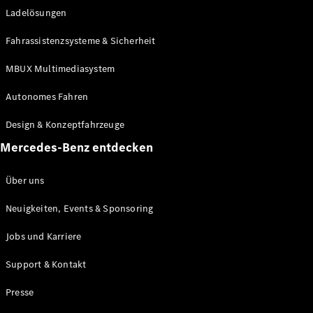
Ladelösungen
Maybach
Neu
GLS
Fahrassistenzsysteme & Sicherheit
G-
Elektrisch
Klasse
MBUX Multimediasystem
G-Klasse
Autonomes Fahren
Konfigurator
Design & Konzeptfahrzeuge
Mercedes-
Benz Store
Mercedes-Benz entdecken
Probefahrt
buchen
Über uns
T-Modelle / Kombis
Neuigkeiten, Events & Sponsoring
Jobs und Karriere
Support & Kontakt
Presse