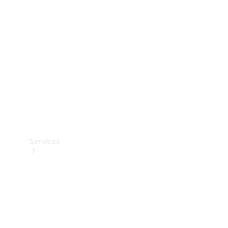
Reifen
Technisches
Zubehör
Collection
Services
Alle