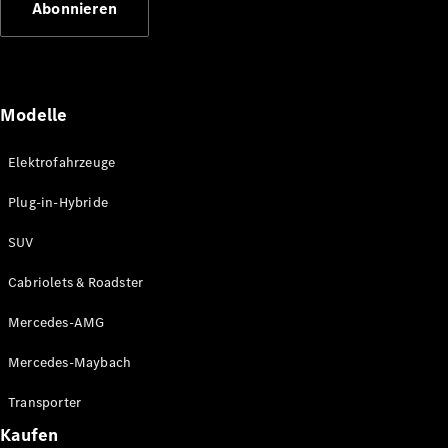
Abonnieren
Plug-in-Hybrid Modelle
Limousinen
Modelle
Elektrofahrzeuge
Plug-in-Hybride
Alle
Limousinen
SUV
CLA
Elektrisch
CLA
Cabriolets & Roadster
C-Klasse
Limousine
Mercedes-AMG
C-Klasse
Elektrisch
Limousine
Mercedes-Maybach
EQE
Elektrisch
Limousine
Transporter
EQS
Elektrisch
Kaufen
Limousine