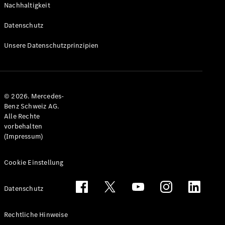
Nachhaltigkeit
Alle T-
Modelle
Datenschutz
CLA
Shooting
Elektrisch
Unsere Datenschutzprinzipien
Brake
CLA
Shooting
Brake
© 2026. Mercedes-
C-Klasse T-
Benz Schweiz AG.
Modell
Alle Rechte
C-Klasse
vorbehalten
All-Terrain
(Impressum)
E-Klasse T-
Modell
E-Klasse
Cookie Einstellung
All-Terrain
Datenschutz
Konfigurator
Mercedes-
Rechtliche Hinweise
Benz Store