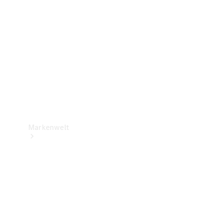
Support &
Kontakt
Markenwelt
Unsere
Marken