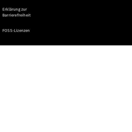
Probefahrt
buchen
Erklärung zur
Kompaktwagen
Barrierefreiheit
FOSS-Lizenzen
A-Klasse
Kompaktlimousine
Konfigurator
Mercedes-
Benz Store
Probefahrt
buchen
Coupés