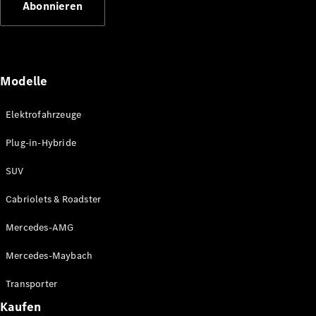
Abonnieren
Plug-in-Hybrid Modelle
Limousinen
Modelle
Elektrofahrzeuge
Plug-in-Hybride
Alle
Limousinen
SUV
CLA
Elektrisch
CLA
Cabriolets & Roadster
C-Klasse
Limousine
Mercedes-AMG
C-Klasse
Elektrisch
Limousine
Mercedes-Maybach
EQE
Elektrisch
Limousine
Transporter
EQS
Elektrisch
Kaufen
Limousine