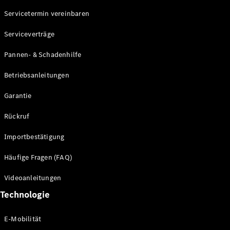
Servicetermin vereinbaren
Alle SUVs
Serviceverträge
EQE
Elektrisch
SUV
Pannen- & Schadenhilfe
EQS
Elektrisch
SUV
Betriebsanleitungen
Mercedes-
Maybach
Elektrisch
Garantie
EQS SUV
GLA
Rückruf
GLA
Neu
GLA
Neu
Elektrisch
Importbestätigung
GLB
Elektrisch
GLB
Häufige Fragen (FAQ)
GLC
Elektrisch
GLC
Videoanleitungen
GLC Coupé
Technologie
GLE
GLE Coupé
GLS
E-Mobilität
Mercedes-