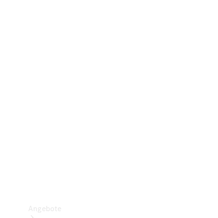
Gewerbliche Vans
Konfigurator
Mercedes-Benz Store
Probefahrt buchen
Angebote