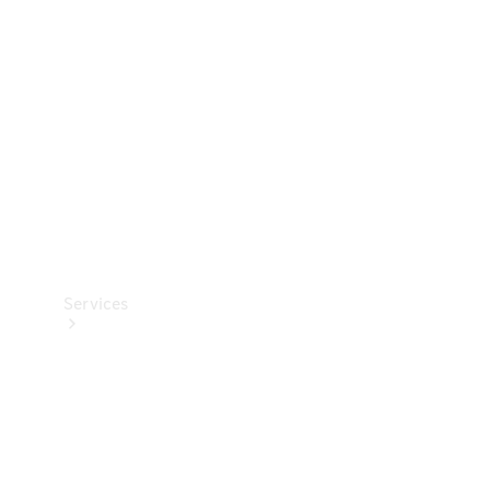
Reifen
Technisches
Zubehör
Collection
Services
Alle