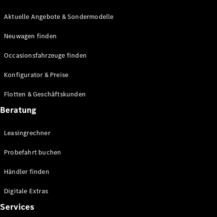
E-Klasse
Limousine
Aktuelle Angebote & Sondermodelle
S-Klasse
Neuwagen finden
S-Klasse
Lang
Occasionsfahrzeuge finden
Mercedes-
Maybach S-
Konfigurator & Preise
Klasse
Flotten & Geschäftskunden
Konfigurator
Beratung
Mercedes-
Benz Store
Leasingrechner
Probefahrt
buchen
Probefahrt buchen
SUV & Geländewagen
Händler finden
Digitale Extras
Services