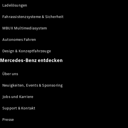
Ladelösungen
Maybach
Neu
GLS
Fahrassistenzsysteme & Sicherheit
G-
Elektrisch
Klasse
MBUX Multimediasystem
G-Klasse
Autonomes Fahren
Konfigurator
Design & Konzeptfahrzeuge
Mercedes-
Benz Store
Mercedes-Benz entdecken
Probefahrt
buchen
Über uns
T-Modelle / Kombis
Neuigkeiten, Events & Sponsoring
Jobs und Karriere
Support & Kontakt
Presse