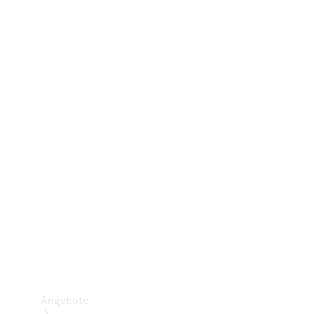
Gewerbliche Vans
Konfigurator
Mercedes-Benz Store
Probefahrt buchen
Angebote