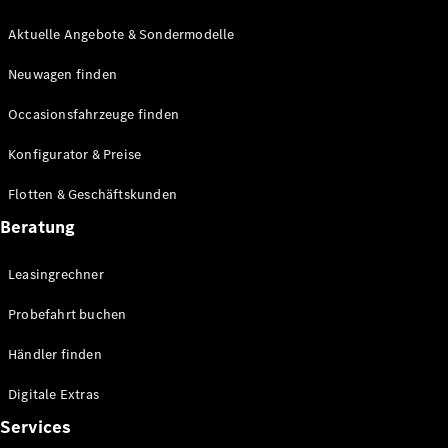
E-Klasse
Limousine
Aktuelle Angebote & Sondermodelle
S-Klasse
Neuwagen finden
S-Klasse
Lang
Occasionsfahrzeuge finden
Mercedes-
Maybach S-
Konfigurator & Preise
Klasse
Flotten & Geschäftskunden
Konfigurator
Beratung
Mercedes-
Benz Store
Leasingrechner
Probefahrt
buchen
Probefahrt buchen
SUV & Geländewagen
Händler finden
Digitale Extras
Services