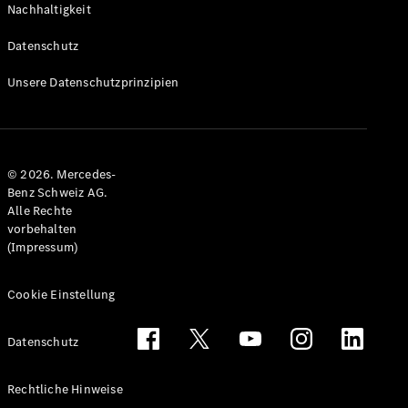
Nachhaltigkeit
Alle T-
Modelle
Datenschutz
CLA
Shooting
Elektrisch
Unsere Datenschutzprinzipien
Brake
CLA
Shooting
Brake
© 2026. Mercedes-
C-Klasse T-
Benz Schweiz AG.
Modell
Alle Rechte
C-Klasse
vorbehalten
All-Terrain
(Impressum)
E-Klasse T-
Modell
E-Klasse
Cookie Einstellung
All-Terrain
Datenschutz
Konfigurator
Mercedes-
Rechtliche Hinweise
Benz Store