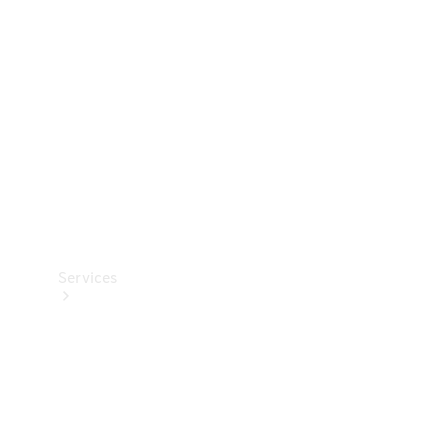
Reifen
Technisches
Zubehör
Collection
Services
Alle