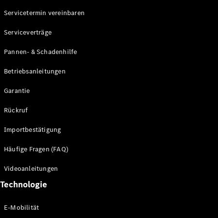
Servicetermin vereinbaren
Alle SUVs
Serviceverträge
EQE
Elektrisch
SUV
Pannen- & Schadenhilfe
EQS
Elektrisch
SUV
Betriebsanleitungen
Mercedes-
Maybach
Elektrisch
Garantie
EQS SUV
GLA
Rückruf
GLA
Neu
GLA
Neu
Elektrisch
Importbestätigung
GLB
Elektrisch
GLB
Häufige Fragen (FAQ)
GLC
Elektrisch
GLC
Videoanleitungen
GLC Coupé
Technologie
GLE
GLE Coupé
GLS
E-Mobilität
Mercedes-