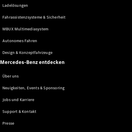
Ladelösungen
Maybach
Neu
GLS
Fahrassistenzsysteme & Sicherheit
G-
Elektrisch
Klasse
MBUX Multimediasystem
G-Klasse
Autonomes Fahren
Konfigurator
Design & Konzeptfahrzeuge
Mercedes-
Benz Store
Mercedes-Benz entdecken
Probefahrt
buchen
Über uns
T-Modelle / Kombis
Neuigkeiten, Events & Sponsoring
Jobs und Karriere
Support & Kontakt
Presse