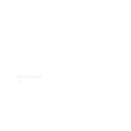
Support &
Kontakt
Markenwelt
Unsere
Marken