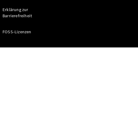
Probefahrt
buchen
Erklärung zur
Kompaktwagen
Barrierefreiheit
FOSS-Lizenzen
A-Klasse
Kompaktlimousine
Konfigurator
Mercedes-
Benz Store
Probefahrt
buchen
Coupés