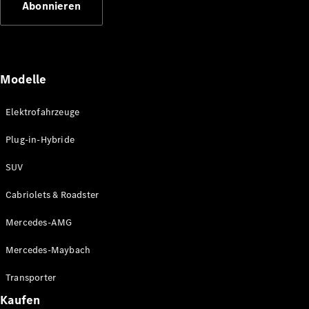
Abonnieren
Plug-in-Hybrid Modelle
Limousinen
Modelle
Elektrofahrzeuge
Plug-in-Hybride
Alle
Limousinen
SUV
CLA
Elektrisch
CLA
Cabriolets & Roadster
C-Klasse
Limousine
Mercedes-AMG
C-Klasse
Elektrisch
Limousine
Mercedes-Maybach
EQE
Elektrisch
Limousine
Transporter
EQS
Elektrisch
Kaufen
Limousine