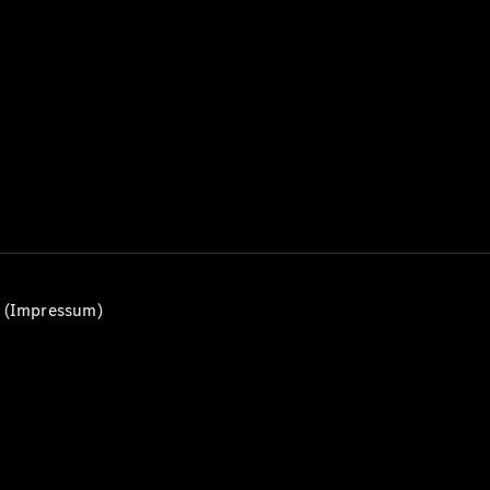
Alle T-
Modelle
CLA
Shooting
Elektrisch
Brake
CLA
Shooting
Brake
C-Klasse T-
Modell
C-Klasse
All-Terrain
E-Klasse T-
n (Impressum)
Modell
E-Klasse
All-Terrain
Konfigurator
Mercedes-
Benz Store