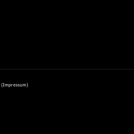
Alle T-
Modelle
CLA
Shooting
Elektrisch
Brake
CLA
Shooting
Brake
C-Klasse T-
Modell
C-Klasse
All-Terrain
E-Klasse T-
n (Impressum)
Modell
E-Klasse
All-Terrain
Konfigurator
Mercedes-
Benz Store