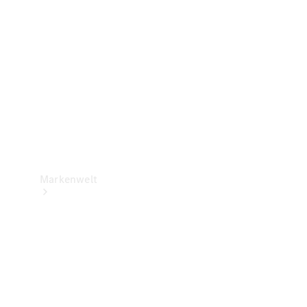
Support &
Kontakt
Markenwelt
Unsere
Marken