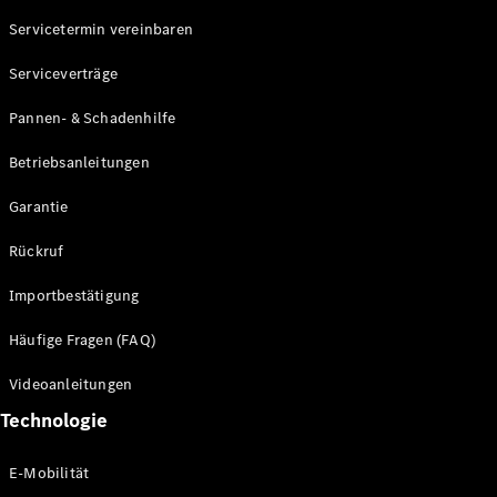
Servicetermin vereinbaren
Alle SUVs
Serviceverträge
EQE
Elektrisch
SUV
Pannen- & Schadenhilfe
EQS
Elektrisch
SUV
Betriebsanleitungen
Mercedes-
Maybach
Elektrisch
Garantie
EQS SUV
GLA
Rückruf
GLA
Neu
GLA
Neu
Elektrisch
Importbestätigung
GLB
Elektrisch
GLB
Häufige Fragen (FAQ)
GLC
Elektrisch
GLC
Videoanleitungen
GLC Coupé
Technologie
GLE
GLE Coupé
GLS
E-Mobilität
Mercedes-