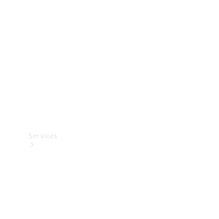
Reifen
Technisches
Zubehör
Collection
Services
Alle