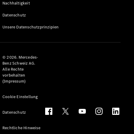
Nachhaltigkeit
Alle T-
Modelle
Datenschutz
CLA
Shooting
Elektrisch
Unsere Datenschutzprinzipien
Brake
CLA
Shooting
Brake
© 2026. Mercedes-
C-Klasse T-
Benz Schweiz AG.
Modell
Alle Rechte
C-Klasse
vorbehalten
All-Terrain
(Impressum)
E-Klasse T-
Modell
E-Klasse
Cookie Einstellung
All-Terrain
Datenschutz
Konfigurator
Mercedes-
Rechtliche Hinweise
Benz Store