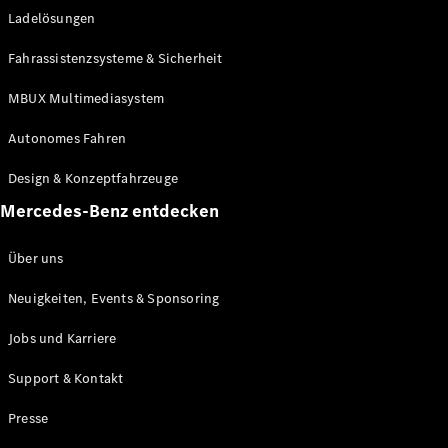
Ladelösungen
Maybach
Neu
GLS
Fahrassistenzsysteme & Sicherheit
G-
Elektrisch
Klasse
MBUX Multimediasystem
G-Klasse
Autonomes Fahren
Konfigurator
Design & Konzeptfahrzeuge
Mercedes-
Benz Store
Mercedes-Benz entdecken
Probefahrt
buchen
Über uns
T-Modelle / Kombis
Neuigkeiten, Events & Sponsoring
Jobs und Karriere
Support & Kontakt
Presse