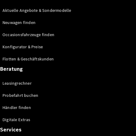
E-Klasse
Limousine
Aktuelle Angebote & Sondermodelle
S-Klasse
Neuwagen finden
S-Klasse
Lang
Occasionsfahrzeuge finden
Mercedes-
Maybach S-
Konfigurator & Preise
Klasse
Flotten & Geschäftskunden
Konfigurator
Beratung
Mercedes-
Benz Store
Leasingrechner
Probefahrt
buchen
Probefahrt buchen
SUV & Geländewagen
Händler finden
Digitale Extras
Services