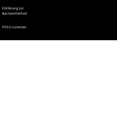
Probefahrt
buchen
Erklärung zur
Kompaktwagen
Barrierefreiheit
FOSS-Lizenzen
A-Klasse
Kompaktlimousine
Konfigurator
Mercedes-
Benz Store
Probefahrt
buchen
Coupés