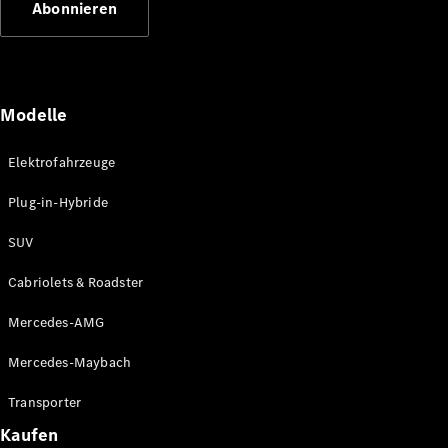
Abonnieren
Plug-in-Hybrid Modelle
Limousinen
Modelle
Elektrofahrzeuge
Plug-in-Hybride
Alle
Limousinen
SUV
CLA
Elektrisch
CLA
Cabriolets & Roadster
C-Klasse
Limousine
Mercedes-AMG
C-Klasse
Elektrisch
Limousine
Mercedes-Maybach
EQE
Elektrisch
Limousine
Transporter
EQS
Elektrisch
Kaufen
Limousine