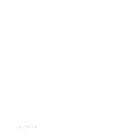
Gewerbliche Vans
Konfigurator
Mercedes-Benz Store
Probefahrt buchen
Angebote