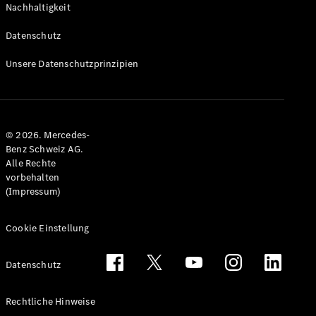
Nachhaltigkeit
Alle T-
Modelle
Datenschutz
CLA
Shooting
Elektrisch
Unsere Datenschutzprinzipien
Brake
CLA
Shooting
Brake
© 2026. Mercedes-
C-Klasse T-
Benz Schweiz AG.
Modell
Alle Rechte
C-Klasse
vorbehalten
All-Terrain
(Impressum)
E-Klasse T-
Modell
E-Klasse
Cookie Einstellung
All-Terrain
Datenschutz
Konfigurator
Mercedes-
Rechtliche Hinweise
Benz Store