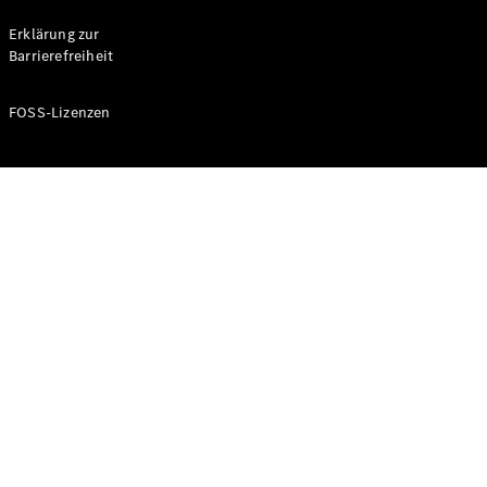
Probefahrt
buchen
Erklärung zur
Kompaktwagen
Barrierefreiheit
FOSS-Lizenzen
A-Klasse
Kompaktlimousine
Konfigurator
Mercedes-
Benz Store
Probefahrt
buchen
Coupés