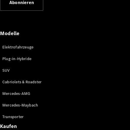
Abonnieren
Plug-in-Hybrid Modelle
Limousinen
Modelle
Elektrofahrzeuge
Plug-in-Hybride
Alle
Limousinen
SUV
CLA
Elektrisch
CLA
Cabriolets & Roadster
C-Klasse
Limousine
Mercedes-AMG
C-Klasse
Elektrisch
Limousine
Mercedes-Maybach
EQE
Elektrisch
Limousine
Transporter
EQS
Elektrisch
Kaufen
Limousine