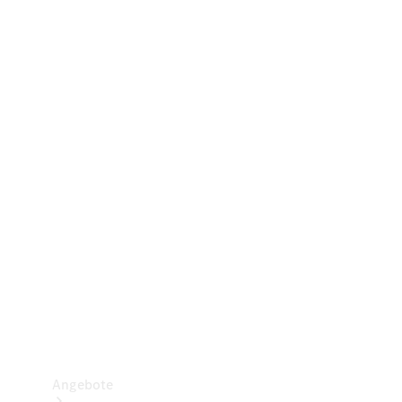
Gewerbliche Vans
Konfigurator
Mercedes-Benz Store
Probefahrt buchen
Angebote