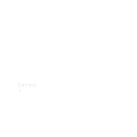
Reifen
Technisches
Zubehör
Collection
Services
Alle