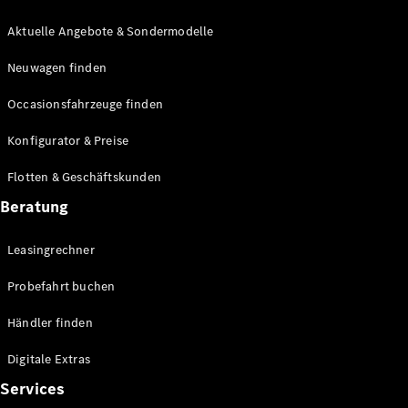
E-Klasse
Limousine
Aktuelle Angebote & Sondermodelle
S-Klasse
Neuwagen finden
S-Klasse
Lang
Occasionsfahrzeuge finden
Mercedes-
Maybach S-
Konfigurator & Preise
Klasse
Flotten & Geschäftskunden
Konfigurator
Beratung
Mercedes-
Benz Store
Leasingrechner
Probefahrt
buchen
Probefahrt buchen
SUV & Geländewagen
Händler finden
Digitale Extras
Services