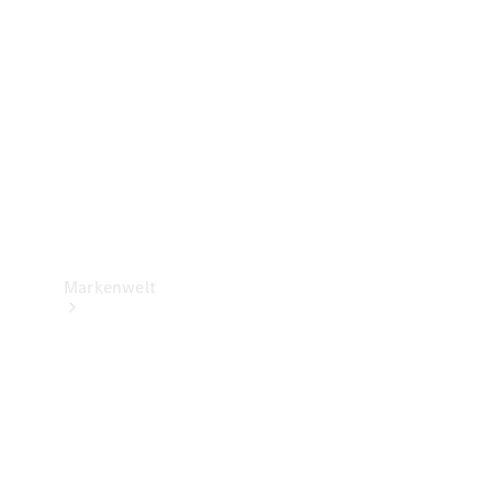
Support &
Kontakt
Markenwelt
Unsere
Marken