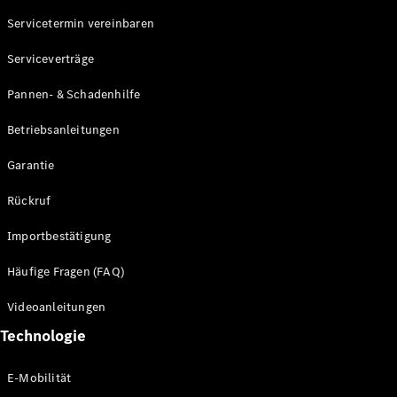
Servicetermin vereinbaren
Alle SUVs
Serviceverträge
EQE
Elektrisch
SUV
Pannen- & Schadenhilfe
EQS
Elektrisch
SUV
Betriebsanleitungen
Mercedes-
Maybach
Elektrisch
Garantie
EQS SUV
GLA
Rückruf
GLA
Neu
GLA
Neu
Elektrisch
Importbestätigung
GLB
Elektrisch
GLB
Häufige Fragen (FAQ)
GLC
Elektrisch
GLC
Videoanleitungen
GLC Coupé
Technologie
GLE
GLE Coupé
GLS
E-Mobilität
Mercedes-