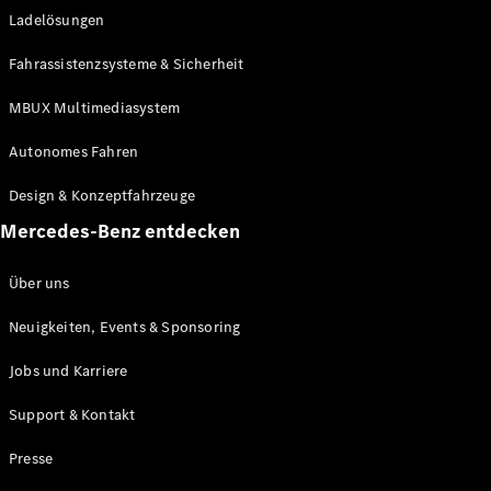
Ladelösungen
Maybach
Neu
GLS
Fahrassistenzsysteme & Sicherheit
G-
Elektrisch
Klasse
MBUX Multimediasystem
G-Klasse
Autonomes Fahren
Konfigurator
Design & Konzeptfahrzeuge
Mercedes-
Benz Store
Mercedes-Benz entdecken
Probefahrt
buchen
Über uns
T-Modelle / Kombis
Neuigkeiten, Events & Sponsoring
Jobs und Karriere
Support & Kontakt
Presse