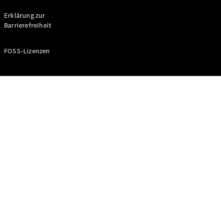
Probefahrt
buchen
Erklärung zur
Kompaktwagen
Barrierefreiheit
FOSS-Lizenzen
A-Klasse
Kompaktlimousine
Konfigurator
Mercedes-
Benz Store
Probefahrt
buchen
Coupés