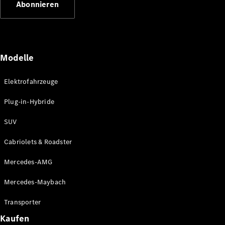
Abonnieren
Plug-in-Hybrid Modelle
Limousinen
Modelle
Elektrofahrzeuge
Plug-in-Hybride
Alle
Limousinen
SUV
CLA
Elektrisch
CLA
Cabriolets & Roadster
C-Klasse
Limousine
Mercedes-AMG
C-Klasse
Elektrisch
Limousine
Mercedes-Maybach
EQE
Elektrisch
Limousine
Transporter
EQS
Elektrisch
Kaufen
Limousine