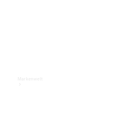
Support &
Kontakt
Markenwelt
Unsere
Marken