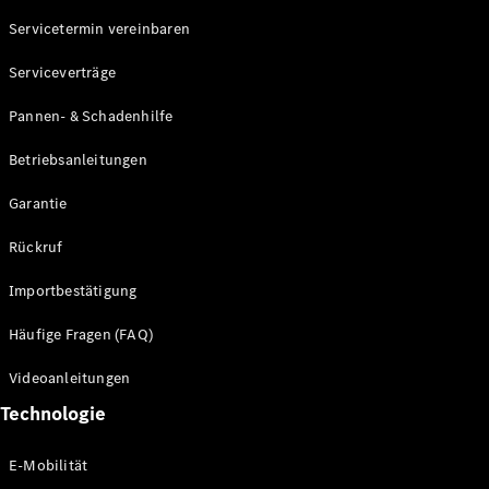
Servicetermin vereinbaren
Alle SUVs
Serviceverträge
EQE
Elektrisch
SUV
Pannen- & Schadenhilfe
EQS
Elektrisch
SUV
Betriebsanleitungen
Mercedes-
Maybach
Elektrisch
Garantie
EQS SUV
GLA
Rückruf
GLA
Neu
GLA
Neu
Elektrisch
Importbestätigung
GLB
Elektrisch
GLB
Häufige Fragen (FAQ)
GLC
Elektrisch
GLC
Videoanleitungen
GLC Coupé
Technologie
GLE
GLE Coupé
GLS
E-Mobilität
Mercedes-