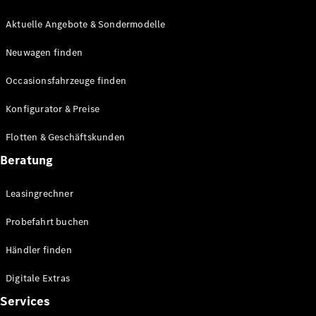
E-Klasse
Limousine
Aktuelle Angebote & Sondermodelle
S-Klasse
Neuwagen finden
S-Klasse
Lang
Occasionsfahrzeuge finden
Mercedes-
Maybach S-
Konfigurator & Preise
Klasse
Flotten & Geschäftskunden
Konfigurator
Beratung
Mercedes-
Benz Store
Leasingrechner
Probefahrt
buchen
Probefahrt buchen
SUV & Geländewagen
Händler finden
Digitale Extras
Services