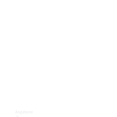
Gewerbliche Vans
Konfigurator
Mercedes-Benz Store
Probefahrt buchen
Angebote