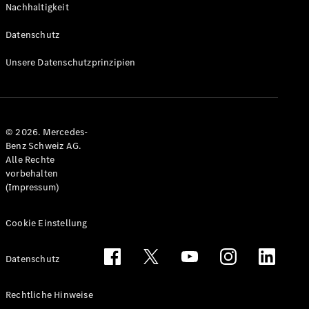
Nachhaltigkeit
Alle T-
Modelle
Datenschutz
CLA
Shooting
Elektrisch
Unsere Datenschutzprinzipien
Brake
CLA
Shooting
Brake
© 2026. Mercedes-
C-Klasse T-
Benz Schweiz AG.
Modell
Alle Rechte
C-Klasse
vorbehalten
All-Terrain
(Impressum)
E-Klasse T-
Modell
E-Klasse
Cookie Einstellung
All-Terrain
Datenschutz
Konfigurator
Mercedes-
Rechtliche Hinweise
Benz Store