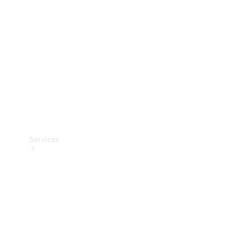
Reifen
Technisches
Zubehör
Collection
Services
Alle