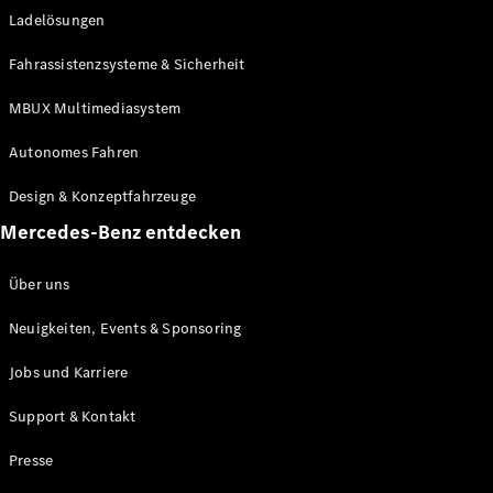
Ladelösungen
Maybach
Neu
GLS
Fahrassistenzsysteme & Sicherheit
G-
Elektrisch
Klasse
MBUX Multimediasystem
G-Klasse
Autonomes Fahren
Konfigurator
Design & Konzeptfahrzeuge
Mercedes-
Benz Store
Mercedes-Benz entdecken
Probefahrt
buchen
Über uns
T-Modelle / Kombis
Neuigkeiten, Events & Sponsoring
Jobs und Karriere
Support & Kontakt
Presse