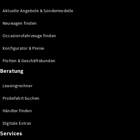
E-Klasse
Limousine
Aktuelle Angebote & Sondermodelle
S-Klasse
Neuwagen finden
S-Klasse
Lang
Occasionsfahrzeuge finden
Mercedes-
Maybach S-
Konfigurator & Preise
Klasse
Flotten & Geschäftskunden
Konfigurator
Beratung
Mercedes-
Benz Store
Leasingrechner
Probefahrt
buchen
Probefahrt buchen
SUV & Geländewagen
Händler finden
Digitale Extras
Services