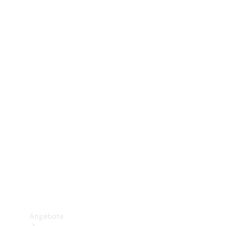
Gewerbliche Vans
Konfigurator
Mercedes-Benz Store
Probefahrt buchen
Angebote