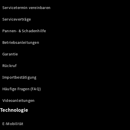
Servicetermin vereinbaren
Alle SUVs
Serviceverträge
EQE
Elektrisch
SUV
Pannen- & Schadenhilfe
EQS
Elektrisch
SUV
Betriebsanleitungen
Mercedes-
Maybach
Elektrisch
Garantie
EQS SUV
GLA
Rückruf
GLA
Neu
GLA
Neu
Elektrisch
Importbestätigung
GLB
Elektrisch
GLB
Häufige Fragen (FAQ)
GLC
Elektrisch
GLC
Videoanleitungen
GLC Coupé
Technologie
GLE
GLE Coupé
GLS
E-Mobilität
Mercedes-