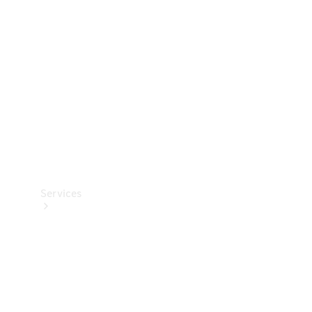
Reifen
Technisches
Zubehör
Collection
Services
Alle