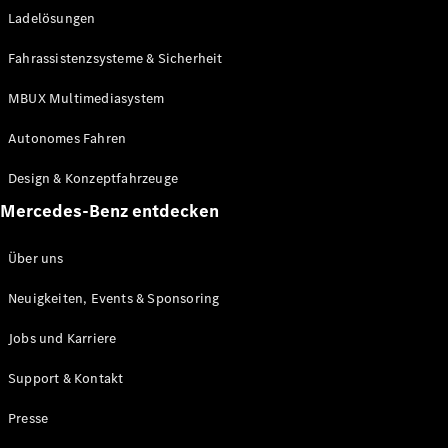
Ladelösungen
Maybach
Neu
GLS
Fahrassistenzsysteme & Sicherheit
G-
Elektrisch
Klasse
MBUX Multimediasystem
G-Klasse
Autonomes Fahren
Konfigurator
Design & Konzeptfahrzeuge
Mercedes-
Benz Store
Mercedes-Benz entdecken
Probefahrt
buchen
Über uns
T-Modelle / Kombis
Neuigkeiten, Events & Sponsoring
Jobs und Karriere
Support & Kontakt
Presse