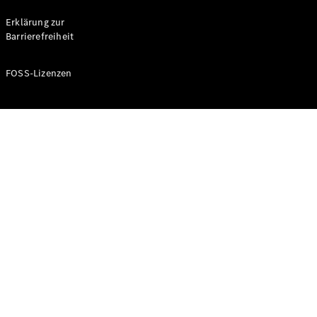
Probefahrt
buchen
Erklärung zur
Kompaktwagen
Barrierefreiheit
FOSS-Lizenzen
A-Klasse
Kompaktlimousine
Konfigurator
Mercedes-
Benz Store
Probefahrt
buchen
Coupés