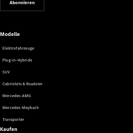
Abonnieren
Plug-in-Hybrid Modelle
Limousinen
Modelle
Elektrofahrzeuge
Plug-in-Hybride
Alle
Limousinen
SUV
CLA
Elektrisch
CLA
Cabriolets & Roadster
C-Klasse
Limousine
Mercedes-AMG
C-Klasse
Elektrisch
Limousine
Mercedes-Maybach
EQE
Elektrisch
Limousine
Transporter
EQS
Elektrisch
Kaufen
Limousine