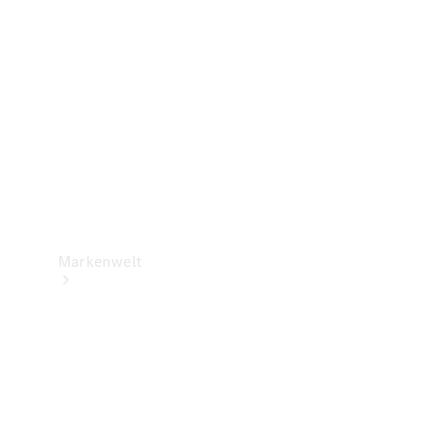
Support &
Kontakt
Markenwelt
Unsere
Marken