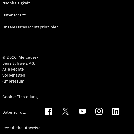
Nachhaltigkeit
Alle T-
Modelle
Datenschutz
CLA
Shooting
Elektrisch
Unsere Datenschutzprinzipien
Brake
CLA
Shooting
Brake
© 2026. Mercedes-
C-Klasse T-
Benz Schweiz AG.
Modell
Alle Rechte
C-Klasse
vorbehalten
All-Terrain
(Impressum)
E-Klasse T-
Modell
E-Klasse
Cookie Einstellung
All-Terrain
Datenschutz
Konfigurator
Mercedes-
Rechtliche Hinweise
Benz Store