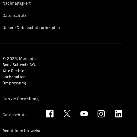
Nachhaltigkeit
Alle T-
Modelle
Datenschutz
CLA
Shooting
Elektrisch
Unsere Datenschutzprinzipien
Brake
CLA
Shooting
Brake
© 2026. Mercedes-
C-Klasse T-
Benz Schweiz AG.
Modell
Alle Rechte
C-Klasse
vorbehalten
All-Terrain
(Impressum)
E-Klasse T-
Modell
E-Klasse
Cookie Einstellung
All-Terrain
Datenschutz
Konfigurator
Mercedes-
Rechtliche Hinweise
Benz Store