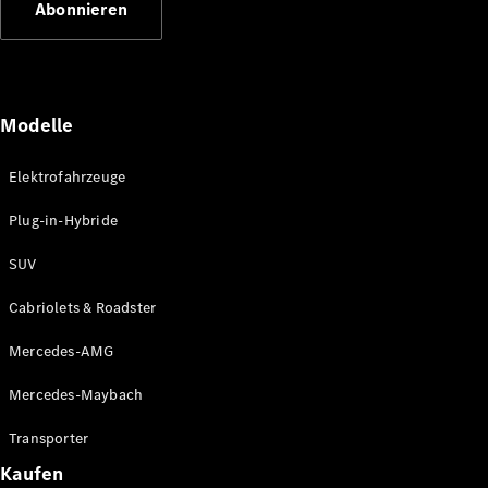
Abonnieren
Plug-in-Hybrid Modelle
Limousinen
Modelle
Elektrofahrzeuge
Plug-in-Hybride
Alle
Limousinen
SUV
CLA
Elektrisch
CLA
Cabriolets & Roadster
C-Klasse
Limousine
Mercedes-AMG
C-Klasse
Elektrisch
Limousine
Mercedes-Maybach
EQE
Elektrisch
Limousine
Transporter
EQS
Elektrisch
Kaufen
Limousine