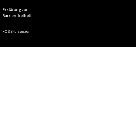
Probefahrt
buchen
Erklärung zur
Kompaktwagen
Barrierefreiheit
FOSS-Lizenzen
A-Klasse
Kompaktlimousine
Konfigurator
Mercedes-
Benz Store
Probefahrt
buchen
Coupés