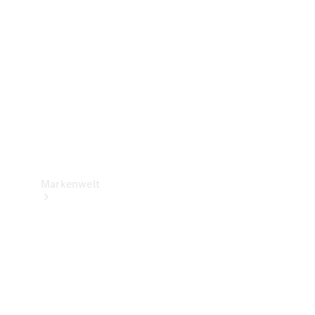
Support &
Kontakt
Markenwelt
Unsere
Marken