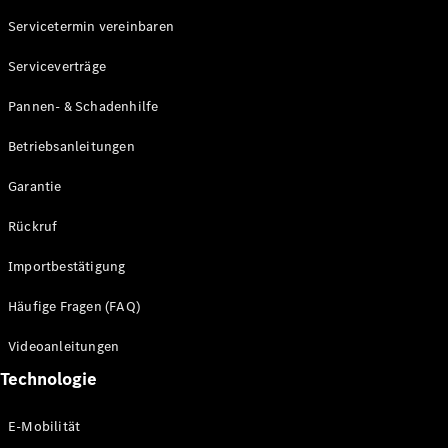
Servicetermin vereinbaren
Alle SUVs
Serviceverträge
EQE
Elektrisch
SUV
Pannen- & Schadenhilfe
EQS
Elektrisch
SUV
Betriebsanleitungen
Mercedes-
Maybach
Elektrisch
Garantie
EQS SUV
GLA
Rückruf
GLA
Neu
GLA
Neu
Elektrisch
Importbestätigung
GLB
Elektrisch
GLB
Häufige Fragen (FAQ)
GLC
Elektrisch
GLC
Videoanleitungen
GLC Coupé
Technologie
GLE
GLE Coupé
GLS
E-Mobilität
Mercedes-