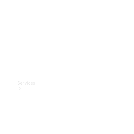
Reifen
Technisches
Zubehör
Collection
Services
Alle