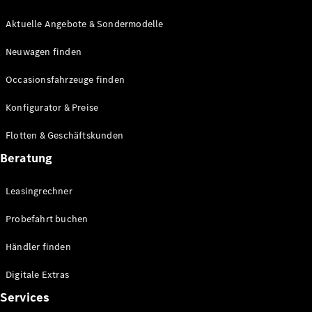
E-Klasse
Limousine
Aktuelle Angebote & Sondermodelle
S-Klasse
Neuwagen finden
S-Klasse
Lang
Occasionsfahrzeuge finden
Mercedes-
Maybach S-
Konfigurator & Preise
Klasse
Flotten & Geschäftskunden
Konfigurator
Beratung
Mercedes-
Benz Store
Leasingrechner
Probefahrt
buchen
Probefahrt buchen
SUV & Geländewagen
Händler finden
Digitale Extras
Services