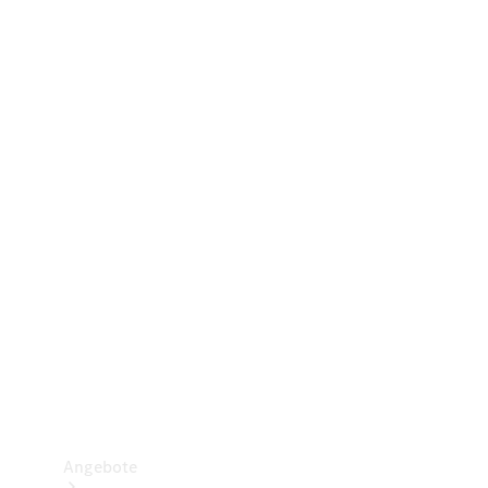
Gewerbliche Vans
Konfigurator
Mercedes-Benz Store
Probefahrt buchen
Angebote