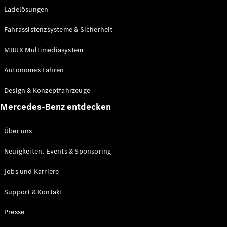
Ladelösungen
Maybach
Neu
GLS
Fahrassistenzsysteme & Sicherheit
G-
Elektrisch
Klasse
MBUX Multimediasystem
G-Klasse
Autonomes Fahren
Konfigurator
Design & Konzeptfahrzeuge
Mercedes-
Benz Store
Mercedes-Benz entdecken
Probefahrt
buchen
Über uns
T-Modelle / Kombis
Neuigkeiten, Events & Sponsoring
Jobs und Karriere
Support & Kontakt
Presse