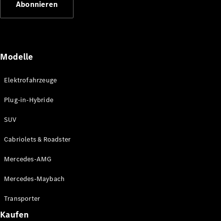
Abonnieren
Plug-in-Hybrid Modelle
Limousinen
Modelle
Elektrofahrzeuge
Plug-in-Hybride
Alle
Limousinen
SUV
CLA
Elektrisch
CLA
Cabriolets & Roadster
C-Klasse
Limousine
Mercedes-AMG
C-Klasse
Elektrisch
Limousine
Mercedes-Maybach
EQE
Elektrisch
Limousine
Transporter
EQS
Elektrisch
Kaufen
Limousine