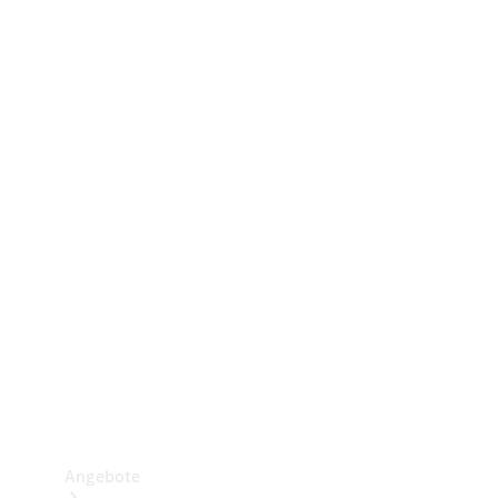
Gewerbliche Vans
Konfigurator
Mercedes-Benz Store
Probefahrt buchen
Angebote