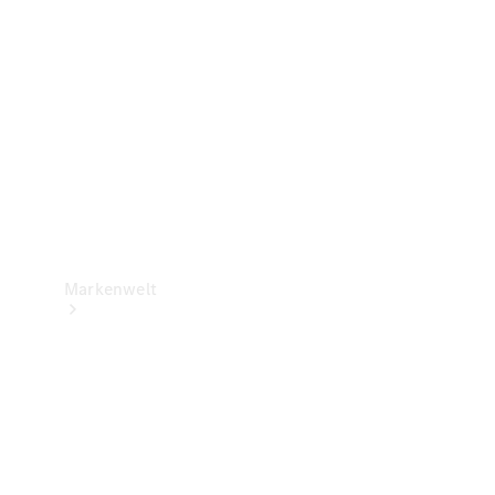
Support &
Kontakt
Markenwelt
Unsere
Marken