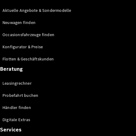
E-Klasse
Limousine
Aktuelle Angebote & Sondermodelle
S-Klasse
Neuwagen finden
S-Klasse
Lang
Occasionsfahrzeuge finden
Mercedes-
Maybach S-
Konfigurator & Preise
Klasse
Flotten & Geschäftskunden
Konfigurator
Beratung
Mercedes-
Benz Store
Leasingrechner
Probefahrt
buchen
Probefahrt buchen
SUV & Geländewagen
Händler finden
Digitale Extras
Services