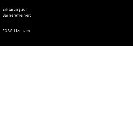
Probefahrt
buchen
Erklärung zur
Kompaktwagen
Barrierefreiheit
FOSS-Lizenzen
A-Klasse
Kompaktlimousine
Konfigurator
Mercedes-
Benz Store
Probefahrt
buchen
Coupés