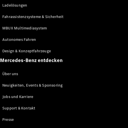
Ladelösungen
Maybach
Neu
GLS
Fahrassistenzsysteme & Sicherheit
G-
Elektrisch
Klasse
MBUX Multimediasystem
G-Klasse
Autonomes Fahren
Konfigurator
Design & Konzeptfahrzeuge
Mercedes-
Benz Store
Mercedes-Benz entdecken
Probefahrt
buchen
Über uns
T-Modelle / Kombis
Neuigkeiten, Events & Sponsoring
Jobs und Karriere
Support & Kontakt
Presse