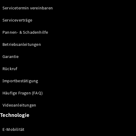
Servicetermin vereinbaren
Alle SUVs
Serviceverträge
EQE
Elektrisch
SUV
Pannen- & Schadenhilfe
EQS
Elektrisch
SUV
Betriebsanleitungen
Mercedes-
Maybach
Elektrisch
Garantie
EQS SUV
GLA
Rückruf
GLA
Neu
GLA
Neu
Elektrisch
Importbestätigung
GLB
Elektrisch
GLB
Häufige Fragen (FAQ)
GLC
Elektrisch
GLC
Videoanleitungen
GLC Coupé
Technologie
GLE
GLE Coupé
GLS
E-Mobilität
Mercedes-