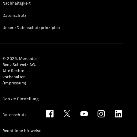
Nachhaltigkeit
Alle T-
Modelle
Datenschutz
CLA
Shooting
Elektrisch
Unsere Datenschutzprinzipien
Brake
CLA
Shooting
Brake
© 2026. Mercedes-
C-Klasse T-
Benz Schweiz AG.
Modell
Alle Rechte
C-Klasse
vorbehalten
All-Terrain
(Impressum)
E-Klasse T-
Modell
E-Klasse
Cookie Einstellung
All-Terrain
Datenschutz
Konfigurator
Mercedes-
Rechtliche Hinweise
Benz Store