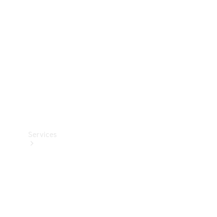
Reifen
Technisches
Zubehör
Collection
Services
Alle