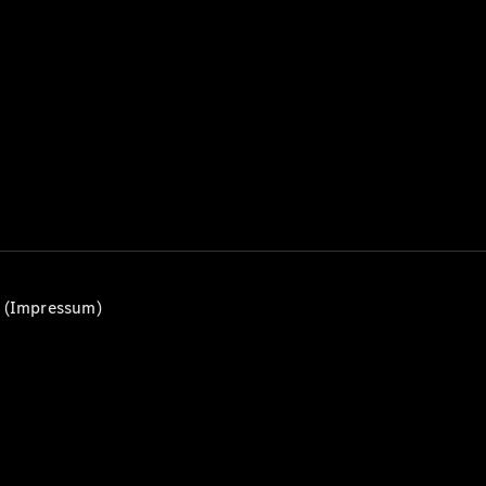
Alle T-
Modelle
CLA
Shooting
Elektrisch
Brake
CLA
Shooting
Brake
C-Klasse T-
Modell
C-Klasse
All-Terrain
E-Klasse T-
n (Impressum)
Modell
E-Klasse
All-Terrain
Konfigurator
Mercedes-
Benz Store