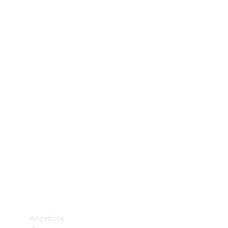
Gewerbliche Vans
Konfigurator
Mercedes-Benz Store
Probefahrt buchen
Angebote