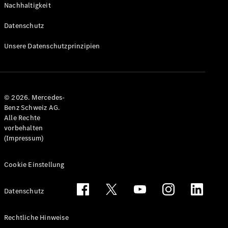
Nachhaltigkeit
Alle T-
Modelle
Datenschutz
CLA
Shooting
Elektrisch
Unsere Datenschutzprinzipien
Brake
CLA
Shooting
Brake
© 2026. Mercedes-
C-Klasse T-
Benz Schweiz AG.
Modell
Alle Rechte
C-Klasse
vorbehalten
All-Terrain
(Impressum)
E-Klasse T-
Modell
E-Klasse
Cookie Einstellung
All-Terrain
Datenschutz
Konfigurator
Mercedes-
Rechtliche Hinweise
Benz Store