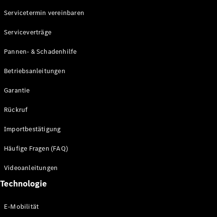
Servicetermin vereinbaren
Alle SUVs
Serviceverträge
EQE
Elektrisch
SUV
Pannen- & Schadenhilfe
EQS
Elektrisch
SUV
Betriebsanleitungen
Mercedes-
Maybach
Elektrisch
Garantie
EQS SUV
GLA
Rückruf
GLA
Neu
GLA
Neu
Elektrisch
Importbestätigung
GLB
Elektrisch
GLB
Häufige Fragen (FAQ)
GLC
Elektrisch
GLC
Videoanleitungen
GLC Coupé
Technologie
GLE
GLE Coupé
GLS
E-Mobilität
Mercedes-