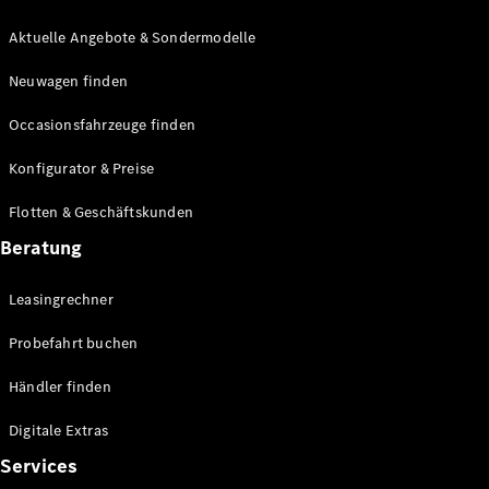
E-Klasse
Limousine
Aktuelle Angebote & Sondermodelle
S-Klasse
Neuwagen finden
S-Klasse
Lang
Occasionsfahrzeuge finden
Mercedes-
Maybach S-
Konfigurator & Preise
Klasse
Flotten & Geschäftskunden
Konfigurator
Beratung
Mercedes-
Benz Store
Leasingrechner
Probefahrt
buchen
Probefahrt buchen
SUV & Geländewagen
Händler finden
Digitale Extras
Services