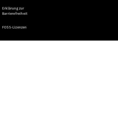
Probefahrt
buchen
Erklärung zur
Kompaktwagen
Barrierefreiheit
FOSS-Lizenzen
A-Klasse
Kompaktlimousine
Konfigurator
Mercedes-
Benz Store
Probefahrt
buchen
Coupés