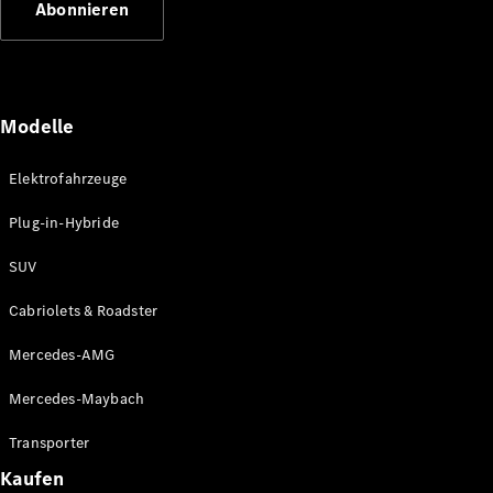
Abonnieren
Plug-in-Hybrid Modelle
Limousinen
Modelle
Elektrofahrzeuge
Plug-in-Hybride
Alle
Limousinen
SUV
CLA
Elektrisch
CLA
Cabriolets & Roadster
C-Klasse
Limousine
Mercedes-AMG
C-Klasse
Elektrisch
Limousine
Mercedes-Maybach
EQE
Elektrisch
Limousine
Transporter
EQS
Elektrisch
Kaufen
Limousine