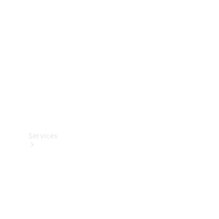
Reifen
Technisches
Zubehör
Collection
Services
Alle