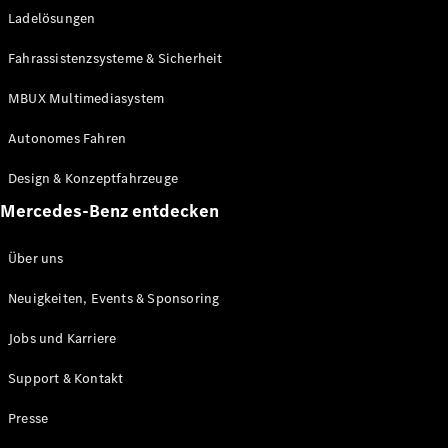
Ladelösungen
Maybach
Neu
GLS
Fahrassistenzsysteme & Sicherheit
G-
Elektrisch
Klasse
MBUX Multimediasystem
G-Klasse
Autonomes Fahren
Konfigurator
Design & Konzeptfahrzeuge
Mercedes-
Benz Store
Mercedes-Benz entdecken
Probefahrt
buchen
Über uns
T-Modelle / Kombis
Neuigkeiten, Events & Sponsoring
Jobs und Karriere
Support & Kontakt
Presse