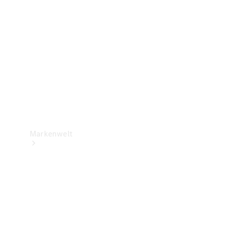
Support &
Kontakt
Markenwelt
Unsere
Marken