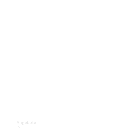
Gewerbliche Vans
Konfigurator
Mercedes-Benz Store
Probefahrt buchen
Angebote