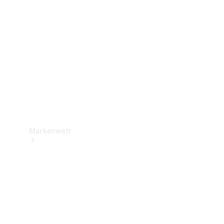
Support &
Kontakt
Markenwelt
Unsere
Marken