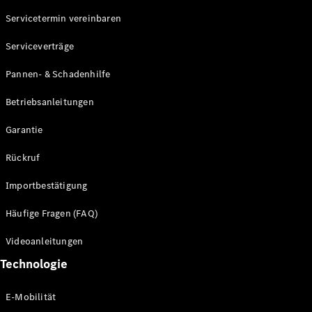
Servicetermin vereinbaren
Alle SUVs
Serviceverträge
EQE
Elektrisch
SUV
Pannen- & Schadenhilfe
EQS
Elektrisch
SUV
Betriebsanleitungen
Mercedes-
Maybach
Elektrisch
Garantie
EQS SUV
GLA
Rückruf
GLA
Neu
GLA
Neu
Elektrisch
Importbestätigung
GLB
Elektrisch
GLB
Häufige Fragen (FAQ)
GLC
Elektrisch
GLC
Videoanleitungen
GLC Coupé
Technologie
GLE
GLE Coupé
GLS
E-Mobilität
Mercedes-