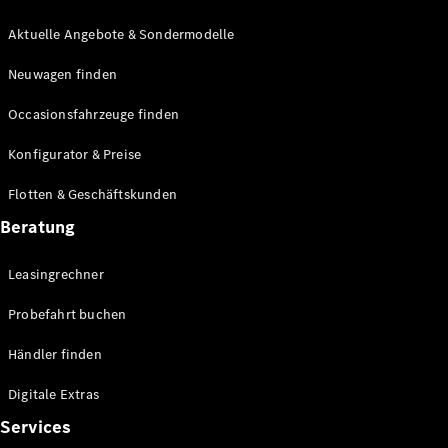
E-Klasse
Limousine
Aktuelle Angebote & Sondermodelle
S-Klasse
Neuwagen finden
S-Klasse
Lang
Occasionsfahrzeuge finden
Mercedes-
Maybach S-
Konfigurator & Preise
Klasse
Flotten & Geschäftskunden
Konfigurator
Beratung
Mercedes-
Benz Store
Leasingrechner
Probefahrt
buchen
Probefahrt buchen
SUV & Geländewagen
Händler finden
Digitale Extras
Services