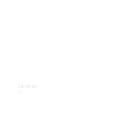
Reifen
Technisches
Zubehör
Collection
Services
Alle