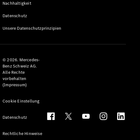
Nachhaltigkeit
Alle T-
Modelle
Datenschutz
CLA
Shooting
Elektrisch
Unsere Datenschutzprinzipien
Brake
CLA
Shooting
Brake
© 2026. Mercedes-
C-Klasse T-
Benz Schweiz AG.
Modell
Alle Rechte
C-Klasse
vorbehalten
All-Terrain
(Impressum)
E-Klasse T-
Modell
E-Klasse
Cookie Einstellung
All-Terrain
Datenschutz
Konfigurator
Mercedes-
Rechtliche Hinweise
Benz Store