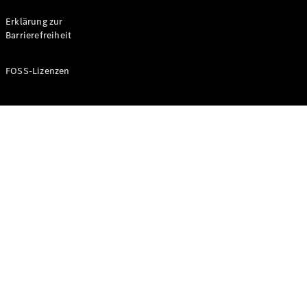
Probefahrt
buchen
Erklärung zur
Kompaktwagen
Barrierefreiheit
FOSS-Lizenzen
A-Klasse
Kompaktlimousine
Konfigurator
Mercedes-
Benz Store
Probefahrt
buchen
Coupés