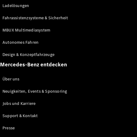
Ladelösungen
Maybach
Neu
GLS
Fahrassistenzsysteme & Sicherheit
G-
Elektrisch
Klasse
MBUX Multimediasystem
G-Klasse
Autonomes Fahren
Konfigurator
Design & Konzeptfahrzeuge
Mercedes-
Benz Store
Mercedes-Benz entdecken
Probefahrt
buchen
Über uns
T-Modelle / Kombis
Neuigkeiten, Events & Sponsoring
Jobs und Karriere
Support & Kontakt
Presse