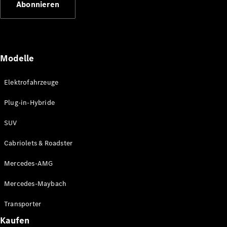
Abonnieren
Plug-in-Hybrid Modelle
Limousinen
Modelle
Elektrofahrzeuge
Plug-in-Hybride
Alle
Limousinen
SUV
CLA
Elektrisch
CLA
Cabriolets & Roadster
C-Klasse
Limousine
Mercedes-AMG
C-Klasse
Elektrisch
Limousine
Mercedes-Maybach
EQE
Elektrisch
Limousine
Transporter
EQS
Elektrisch
Kaufen
Limousine