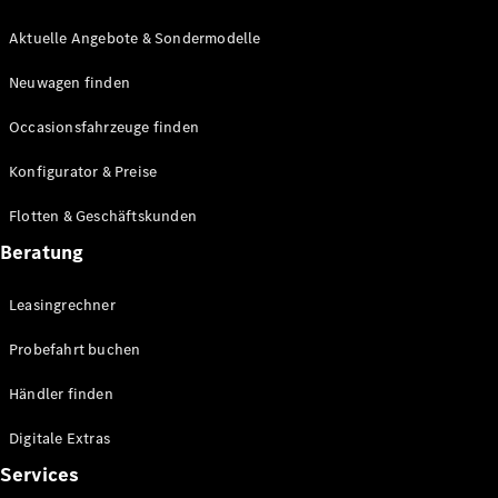
E-Klasse
Limousine
Aktuelle Angebote & Sondermodelle
S-Klasse
Neuwagen finden
S-Klasse
Lang
Occasionsfahrzeuge finden
Mercedes-
Maybach S-
Konfigurator & Preise
Klasse
Flotten & Geschäftskunden
Konfigurator
Beratung
Mercedes-
Benz Store
Leasingrechner
Probefahrt
buchen
Probefahrt buchen
SUV & Geländewagen
Händler finden
Digitale Extras
Services