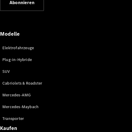
Abonnieren
Plug-in-Hybrid Modelle
Limousinen
Modelle
Elektrofahrzeuge
Plug-in-Hybride
Alle
Limousinen
SUV
CLA
Elektrisch
CLA
Cabriolets & Roadster
C-Klasse
Limousine
Mercedes-AMG
C-Klasse
Elektrisch
Limousine
Mercedes-Maybach
EQE
Elektrisch
Limousine
Transporter
EQS
Elektrisch
Kaufen
Limousine