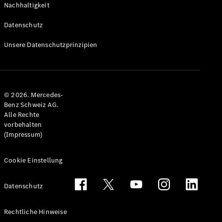
Nachhaltigkeit
Alle T-
Modelle
Datenschutz
CLA
Shooting
Elektrisch
Unsere Datenschutzprinzipien
Brake
CLA
Shooting
Brake
© 2026. Mercedes-
C-Klasse T-
Benz Schweiz AG.
Modell
Alle Rechte
C-Klasse
vorbehalten
All-Terrain
(Impressum)
E-Klasse T-
Modell
E-Klasse
Cookie Einstellung
All-Terrain
Datenschutz
Konfigurator
Mercedes-
Rechtliche Hinweise
Benz Store