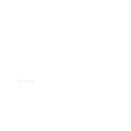
Reifen
Technisches
Zubehör
Collection
Services
Alle