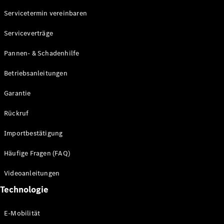
Servicetermin vereinbaren
Alle SUVs
Serviceverträge
EQE
Elektrisch
SUV
Pannen- & Schadenhilfe
EQS
Elektrisch
SUV
Betriebsanleitungen
Mercedes-
Maybach
Elektrisch
Garantie
EQS SUV
GLA
Rückruf
GLA
Neu
GLA
Neu
Elektrisch
Importbestätigung
GLB
Elektrisch
GLB
Häufige Fragen (FAQ)
GLC
Elektrisch
GLC
Videoanleitungen
GLC Coupé
Technologie
GLE
GLE Coupé
GLS
E-Mobilität
Mercedes-