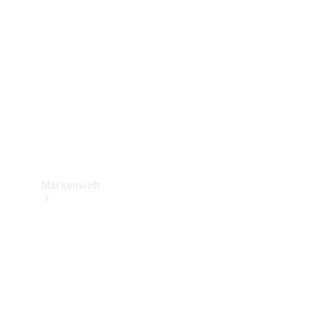
Support &
Kontakt
Markenwelt
Unsere
Marken