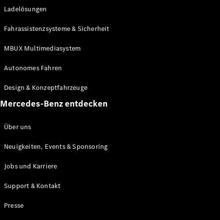
Ladelösungen
Maybach
Neu
GLS
Fahrassistenzsysteme & Sicherheit
G-
Elektrisch
Klasse
MBUX Multimediasystem
G-Klasse
Autonomes Fahren
Konfigurator
Design & Konzeptfahrzeuge
Mercedes-
Benz Store
Mercedes-Benz entdecken
Probefahrt
buchen
Über uns
T-Modelle / Kombis
Neuigkeiten, Events & Sponsoring
Jobs und Karriere
Support & Kontakt
Presse