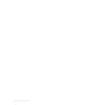
Gewerbliche Vans
Konfigurator
Mercedes-Benz Store
Probefahrt buchen
Angebote