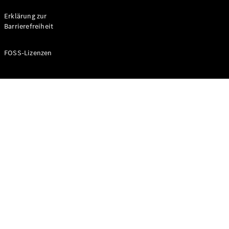
Probefahrt
buchen
Erklärung zur
Kompaktwagen
Barrierefreiheit
FOSS-Lizenzen
A-Klasse
Kompaktlimousine
Konfigurator
Mercedes-
Benz Store
Probefahrt
buchen
Coupés