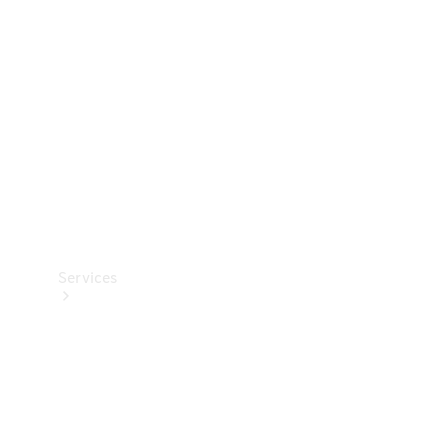
Reifen
Technisches
Zubehör
Collection
Services
Alle