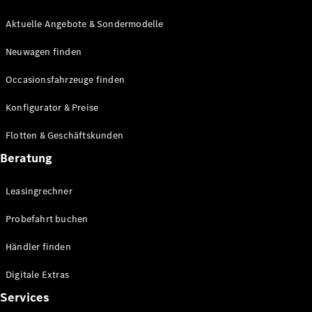
E-Klasse
Limousine
Aktuelle Angebote & Sondermodelle
S-Klasse
Neuwagen finden
S-Klasse
Lang
Occasionsfahrzeuge finden
Mercedes-
Maybach S-
Konfigurator & Preise
Klasse
Flotten & Geschäftskunden
Konfigurator
Beratung
Mercedes-
Benz Store
Leasingrechner
Probefahrt
buchen
Probefahrt buchen
SUV & Geländewagen
Händler finden
Digitale Extras
Services