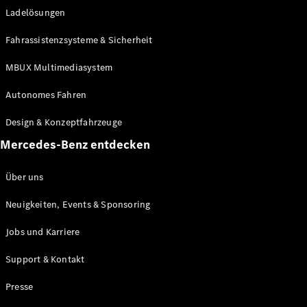
Ladelösungen
Maybach
Neu
GLS
Fahrassistenzsysteme & Sicherheit
G-
Elektrisch
Klasse
MBUX Multimediasystem
G-Klasse
Autonomes Fahren
Konfigurator
Design & Konzeptfahrzeuge
Mercedes-
Benz Store
Mercedes-Benz entdecken
Probefahrt
buchen
Über uns
T-Modelle / Kombis
Neuigkeiten, Events & Sponsoring
Jobs und Karriere
Support & Kontakt
Presse