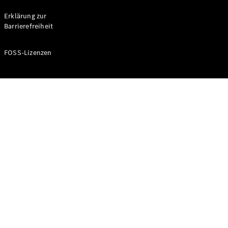
Probefahrt
buchen
Erklärung zur
Kompaktwagen
Barrierefreiheit
FOSS-Lizenzen
A-Klasse
Kompaktlimousine
Konfigurator
Mercedes-
Benz Store
Probefahrt
buchen
Coupés