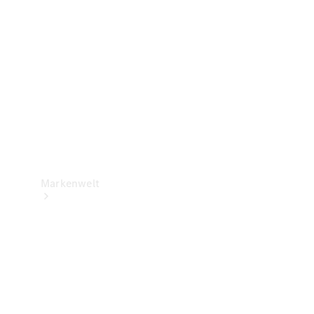
Support &
Kontakt
Markenwelt
Unsere
Marken