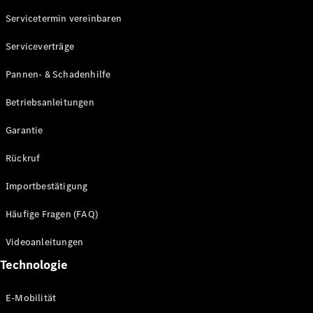
Servicetermin vereinbaren
Alle SUVs
Serviceverträge
EQE
Elektrisch
SUV
Pannen- & Schadenhilfe
EQS
Elektrisch
SUV
Betriebsanleitungen
Mercedes-
Maybach
Elektrisch
Garantie
EQS SUV
GLA
Rückruf
GLA
Neu
GLA
Neu
Elektrisch
Importbestätigung
GLB
Elektrisch
GLB
Häufige Fragen (FAQ)
GLC
Elektrisch
GLC
Videoanleitungen
GLC Coupé
Technologie
GLE
GLE Coupé
GLS
E-Mobilität
Mercedes-