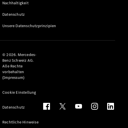
Nachhaltigkeit
Alle T-
Modelle
Datenschutz
CLA
Shooting
Elektrisch
Unsere Datenschutzprinzipien
Brake
CLA
Shooting
Brake
© 2026. Mercedes-
C-Klasse T-
Benz Schweiz AG.
Modell
Alle Rechte
C-Klasse
vorbehalten
All-Terrain
(Impressum)
E-Klasse T-
Modell
E-Klasse
Cookie Einstellung
All-Terrain
Datenschutz
Konfigurator
Mercedes-
Rechtliche Hinweise
Benz Store