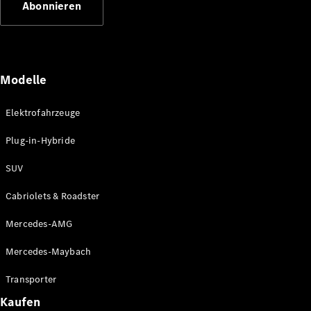
Abonnieren
Plug-in-Hybrid Modelle
Limousinen
Modelle
Elektrofahrzeuge
Plug-in-Hybride
Alle
Limousinen
SUV
CLA
Elektrisch
CLA
Cabriolets & Roadster
C-Klasse
Limousine
Mercedes-AMG
C-Klasse
Elektrisch
Limousine
Mercedes-Maybach
EQE
Elektrisch
Limousine
Transporter
EQS
Elektrisch
Kaufen
Limousine