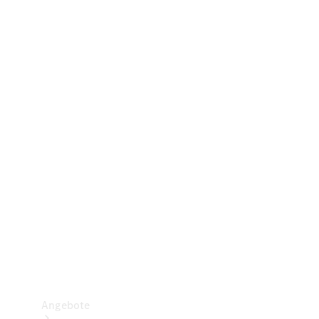
Gewerbliche Vans
Konfigurator
Mercedes-Benz Store
Probefahrt buchen
Angebote