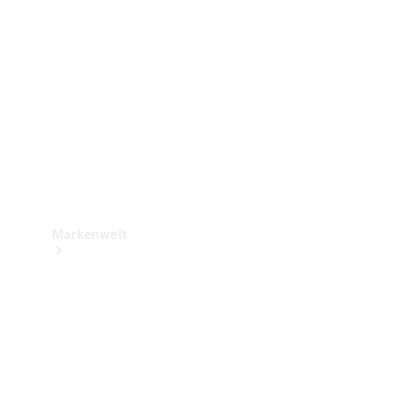
Support &
Kontakt
Markenwelt
Unsere
Marken