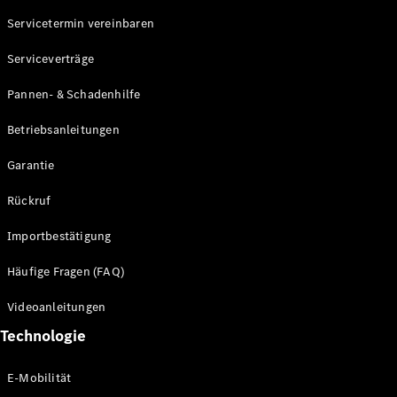
Servicetermin vereinbaren
Alle SUVs
Serviceverträge
EQE
Elektrisch
SUV
Pannen- & Schadenhilfe
EQS
Elektrisch
SUV
Betriebsanleitungen
Mercedes-
Maybach
Elektrisch
Garantie
EQS SUV
GLA
Rückruf
GLA
Neu
GLA
Neu
Elektrisch
Importbestätigung
GLB
Elektrisch
GLB
Häufige Fragen (FAQ)
GLC
Elektrisch
GLC
Videoanleitungen
GLC Coupé
Technologie
GLE
GLE Coupé
GLS
E-Mobilität
Mercedes-