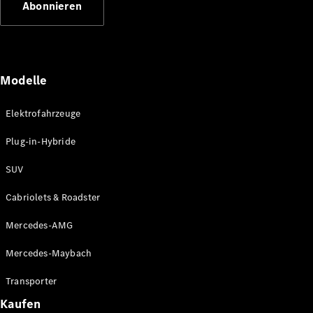
Abonnieren
Plug-in-Hybrid Modelle
Limousinen
Modelle
Elektrofahrzeuge
Plug-in-Hybride
Alle
Limousinen
SUV
CLA
Elektrisch
CLA
Cabriolets & Roadster
C-Klasse
Limousine
Mercedes-AMG
C-Klasse
Elektrisch
Limousine
Mercedes-Maybach
EQE
Elektrisch
Limousine
Transporter
EQS
Elektrisch
Kaufen
Limousine