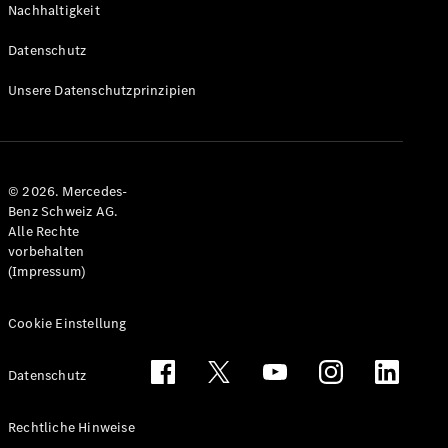
Nachhaltigkeit
Alle T-
Modelle
Datenschutz
CLA
Shooting
Elektrisch
Unsere Datenschutzprinzipien
Brake
CLA
Shooting
Brake
© 2026. Mercedes-
C-Klasse T-
Benz Schweiz AG.
Modell
Alle Rechte
C-Klasse
vorbehalten
All-Terrain
(Impressum)
E-Klasse T-
Modell
E-Klasse
Cookie Einstellung
All-Terrain
Datenschutz
Konfigurator
Mercedes-
Rechtliche Hinweise
Benz Store