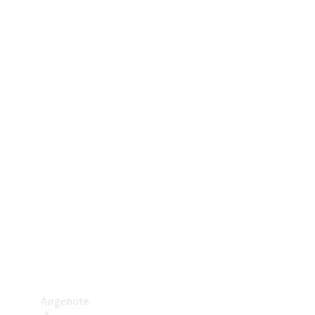
Gewerbliche Vans
Konfigurator
Mercedes-Benz Store
Probefahrt buchen
Angebote