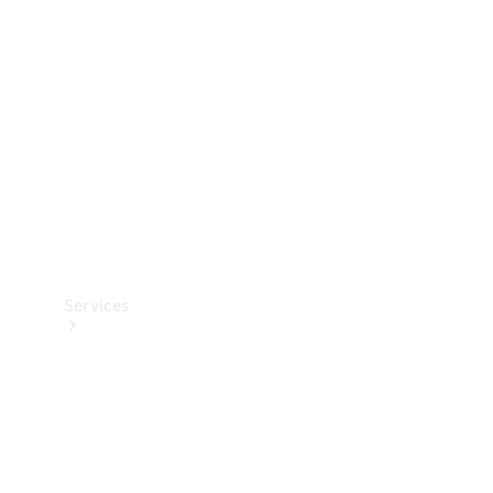
Reifen
Technisches
Zubehör
Collection
Services
Alle