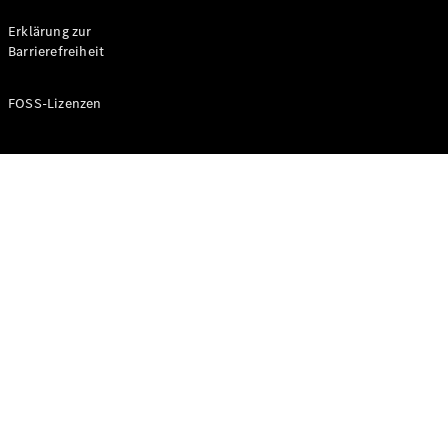
Probefahrt
buchen
Erklärung zur
Kompaktwagen
Barrierefreiheit
FOSS-Lizenzen
A-Klasse
Kompaktlimousine
Konfigurator
Mercedes-
Benz Store
Probefahrt
buchen
Coupés