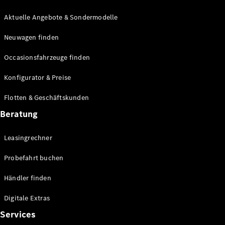
E-Klasse
Limousine
Aktuelle Angebote & Sondermodelle
S-Klasse
Neuwagen finden
S-Klasse
Lang
Occasionsfahrzeuge finden
Mercedes-
Maybach S-
Konfigurator & Preise
Klasse
Flotten & Geschäftskunden
Konfigurator
Beratung
Mercedes-
Benz Store
Leasingrechner
Probefahrt
buchen
Probefahrt buchen
SUV & Geländewagen
Händler finden
Digitale Extras
Services