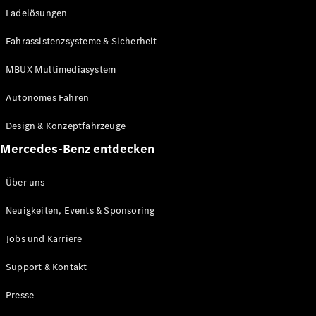
Ladelösungen
Maybach
Neu
GLS
Fahrassistenzsysteme & Sicherheit
G-
Elektrisch
Klasse
MBUX Multimediasystem
G-Klasse
Autonomes Fahren
Konfigurator
Design & Konzeptfahrzeuge
Mercedes-
Benz Store
Mercedes-Benz entdecken
Probefahrt
buchen
Über uns
T-Modelle / Kombis
Neuigkeiten, Events & Sponsoring
Jobs und Karriere
Support & Kontakt
Presse