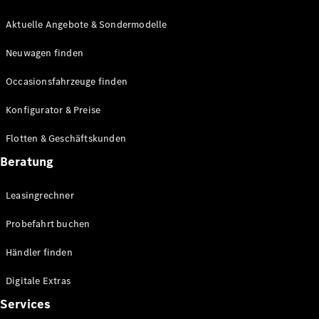
E-Klasse
Limousine
Aktuelle Angebote & Sondermodelle
S-Klasse
Neuwagen finden
S-Klasse
Lang
Occasionsfahrzeuge finden
Mercedes-
Maybach S-
Konfigurator & Preise
Klasse
Flotten & Geschäftskunden
Konfigurator
Beratung
Mercedes-
Benz Store
Leasingrechner
Probefahrt
buchen
Probefahrt buchen
SUV & Geländewagen
Händler finden
Digitale Extras
Services