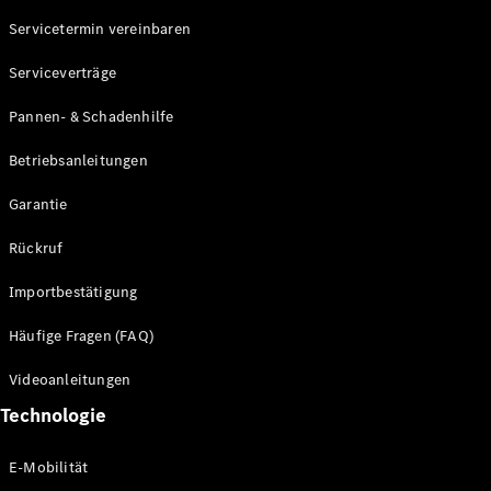
Servicetermin vereinbaren
Alle SUVs
Serviceverträge
EQE
Elektrisch
SUV
Pannen- & Schadenhilfe
EQS
Elektrisch
SUV
Betriebsanleitungen
Mercedes-
Maybach
Elektrisch
Garantie
EQS SUV
GLA
Rückruf
GLA
Neu
GLA
Neu
Elektrisch
Importbestätigung
GLB
Elektrisch
GLB
Häufige Fragen (FAQ)
GLC
Elektrisch
GLC
Videoanleitungen
GLC Coupé
Technologie
GLE
GLE Coupé
GLS
E-Mobilität
Mercedes-