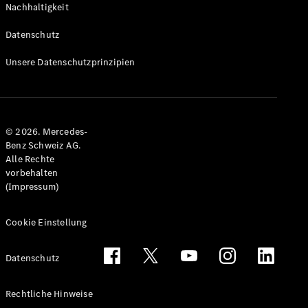
Nachhaltigkeit
Alle T-
Modelle
Datenschutz
CLA
Shooting
Elektrisch
Unsere Datenschutzprinzipien
Brake
CLA
Shooting
Brake
© 2026. Mercedes-
C-Klasse T-
Benz Schweiz AG.
Modell
Alle Rechte
C-Klasse
vorbehalten
All-Terrain
(Impressum)
E-Klasse T-
Modell
E-Klasse
Cookie Einstellung
All-Terrain
Datenschutz
Konfigurator
Mercedes-
Rechtliche Hinweise
Benz Store