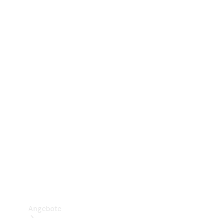
Gewerbliche Vans
Konfigurator
Mercedes-Benz Store
Probefahrt buchen
Angebote