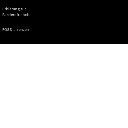
Probefahrt
buchen
Erklärung zur
Kompaktwagen
Barrierefreiheit
FOSS-Lizenzen
A-Klasse
Kompaktlimousine
Konfigurator
Mercedes-
Benz Store
Probefahrt
buchen
Coupés