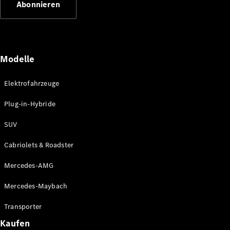
Abonnieren
Plug-in-Hybrid Modelle
Limousinen
Modelle
Elektrofahrzeuge
Plug-in-Hybride
Alle
Limousinen
SUV
CLA
Elektrisch
CLA
Cabriolets & Roadster
C-Klasse
Limousine
Mercedes-AMG
C-Klasse
Elektrisch
Limousine
Mercedes-Maybach
EQE
Elektrisch
Limousine
Transporter
EQS
Elektrisch
Kaufen
Limousine