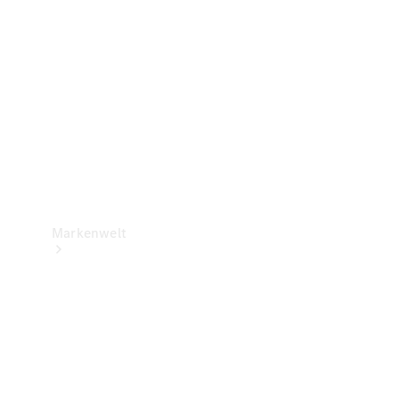
Support &
Kontakt
Markenwelt
Unsere
Marken