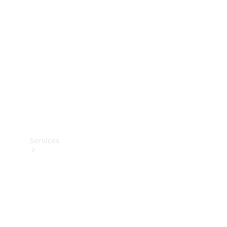
Reifen
Technisches
Zubehör
Collection
Services
Alle