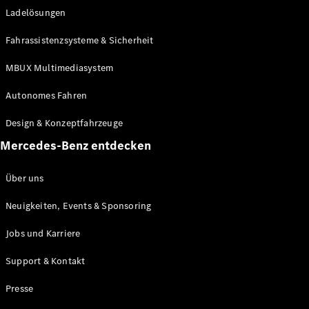
Ladelösungen
Maybach
Neu
GLS
Fahrassistenzsysteme & Sicherheit
G-
Elektrisch
Klasse
MBUX Multimediasystem
G-Klasse
Autonomes Fahren
Konfigurator
Design & Konzeptfahrzeuge
Mercedes-
Benz Store
Mercedes-Benz entdecken
Probefahrt
buchen
Über uns
T-Modelle / Kombis
Neuigkeiten, Events & Sponsoring
Jobs und Karriere
Support & Kontakt
Presse