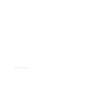
Reifen
Technisches
Zubehör
Collection
Services
Alle