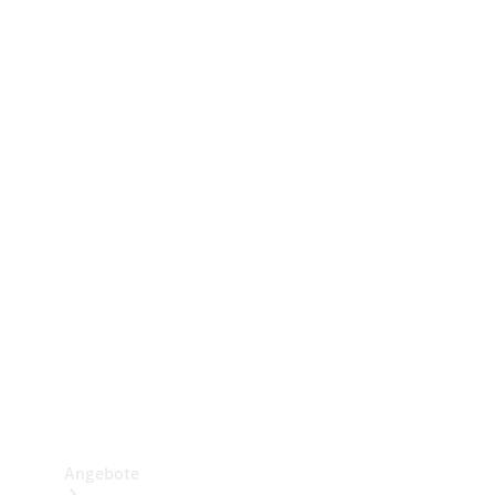
Gewerbliche Vans
Konfigurator
Mercedes-Benz Store
Probefahrt buchen
Angebote