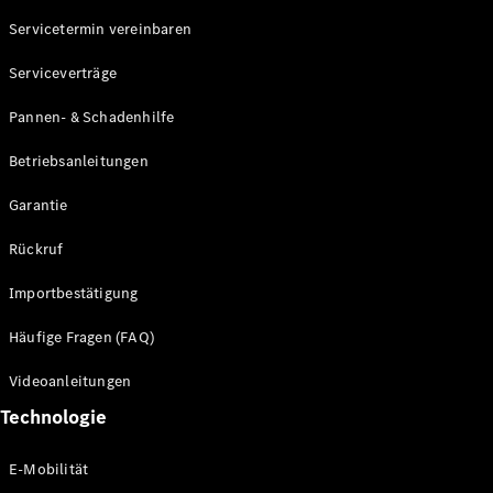
Servicetermin vereinbaren
Alle SUVs
Serviceverträge
EQE
Elektrisch
SUV
Pannen- & Schadenhilfe
EQS
Elektrisch
SUV
Betriebsanleitungen
Mercedes-
Maybach
Elektrisch
Garantie
EQS SUV
GLA
Rückruf
GLA
Neu
GLA
Neu
Elektrisch
Importbestätigung
GLB
Elektrisch
GLB
Häufige Fragen (FAQ)
GLC
Elektrisch
GLC
Videoanleitungen
GLC Coupé
Technologie
GLE
GLE Coupé
GLS
E-Mobilität
Mercedes-