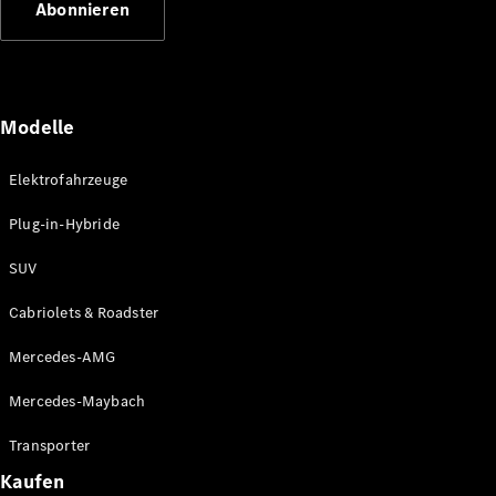
Abonnieren
Plug-in-Hybrid Modelle
Limousinen
Modelle
Elektrofahrzeuge
Plug-in-Hybride
Alle
Limousinen
SUV
CLA
Elektrisch
CLA
Cabriolets & Roadster
C-Klasse
Limousine
Mercedes-AMG
C-Klasse
Elektrisch
Limousine
Mercedes-Maybach
EQE
Elektrisch
Limousine
Transporter
EQS
Elektrisch
Kaufen
Limousine