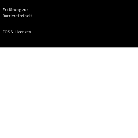
Probefahrt
buchen
Erklärung zur
Kompaktwagen
Barrierefreiheit
FOSS-Lizenzen
A-Klasse
Kompaktlimousine
Konfigurator
Mercedes-
Benz Store
Probefahrt
buchen
Coupés