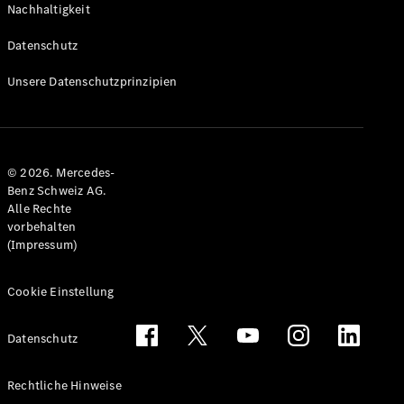
Nachhaltigkeit
Alle T-
Modelle
Datenschutz
CLA
Shooting
Elektrisch
Unsere Datenschutzprinzipien
Brake
CLA
Shooting
Brake
© 2026. Mercedes-
C-Klasse T-
Benz Schweiz AG.
Modell
Alle Rechte
C-Klasse
vorbehalten
All-Terrain
(Impressum)
E-Klasse T-
Modell
E-Klasse
Cookie Einstellung
All-Terrain
Datenschutz
Konfigurator
Mercedes-
Rechtliche Hinweise
Benz Store