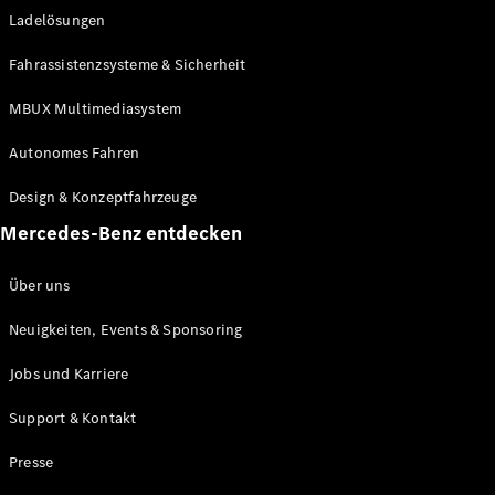
Ladelösungen
Maybach
Neu
GLS
Fahrassistenzsysteme & Sicherheit
G-
Elektrisch
Klasse
MBUX Multimediasystem
G-Klasse
Autonomes Fahren
Konfigurator
Design & Konzeptfahrzeuge
Mercedes-
Benz Store
Mercedes-Benz entdecken
Probefahrt
buchen
Über uns
T-Modelle / Kombis
Neuigkeiten, Events & Sponsoring
Jobs und Karriere
Support & Kontakt
Presse