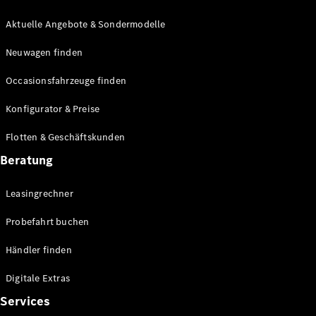
E-Klasse
Limousine
Aktuelle Angebote & Sondermodelle
S-Klasse
Neuwagen finden
S-Klasse
Lang
Occasionsfahrzeuge finden
Mercedes-
Maybach S-
Konfigurator & Preise
Klasse
Flotten & Geschäftskunden
Konfigurator
Beratung
Mercedes-
Benz Store
Leasingrechner
Probefahrt
buchen
Probefahrt buchen
SUV & Geländewagen
Händler finden
Digitale Extras
Services