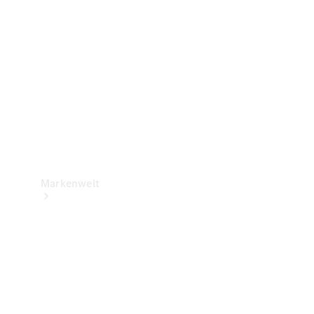
Support &
Kontakt
Markenwelt
Unsere
Marken