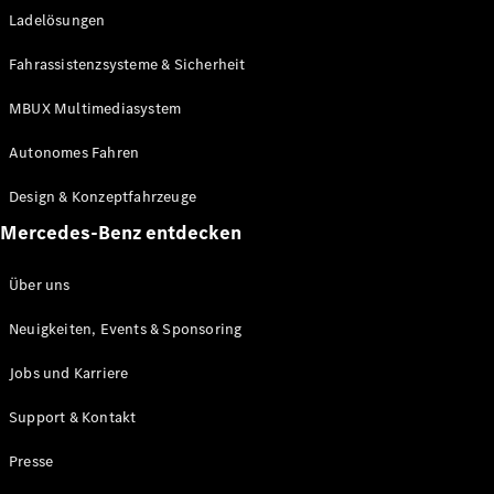
Ladelösungen
Maybach
Neu
GLS
Fahrassistenzsysteme & Sicherheit
G-
Elektrisch
Klasse
MBUX Multimediasystem
G-Klasse
Autonomes Fahren
Konfigurator
Design & Konzeptfahrzeuge
Mercedes-
Benz Store
Mercedes-Benz entdecken
Probefahrt
buchen
Über uns
T-Modelle / Kombis
Neuigkeiten, Events & Sponsoring
Jobs und Karriere
Support & Kontakt
Presse