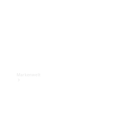
Support &
Kontakt
Markenwelt
Unsere
Marken