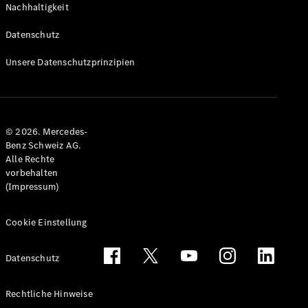
Nachhaltigkeit
Alle T-
Modelle
Datenschutz
CLA
Shooting
Elektrisch
Unsere Datenschutzprinzipien
Brake
CLA
Shooting
Brake
© 2026. Mercedes-
C-Klasse T-
Benz Schweiz AG.
Modell
Alle Rechte
C-Klasse
vorbehalten
All-Terrain
(Impressum)
E-Klasse T-
Modell
E-Klasse
Cookie Einstellung
All-Terrain
Datenschutz
Konfigurator
Mercedes-
Rechtliche Hinweise
Benz Store