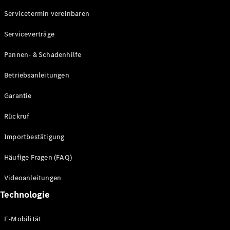
Servicetermin vereinbaren
Alle SUVs
Serviceverträge
EQE
Elektrisch
SUV
Pannen- & Schadenhilfe
EQS
Elektrisch
SUV
Betriebsanleitungen
Mercedes-
Maybach
Elektrisch
Garantie
EQS SUV
GLA
Rückruf
GLA
Neu
GLA
Neu
Elektrisch
Importbestätigung
GLB
Elektrisch
GLB
Häufige Fragen (FAQ)
GLC
Elektrisch
GLC
Videoanleitungen
GLC Coupé
Technologie
GLE
GLE Coupé
GLS
E-Mobilität
Mercedes-