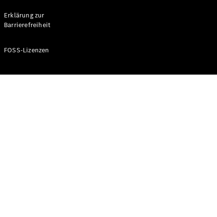
Probefahrt
buchen
Erklärung zur
Kompaktwagen
Barrierefreiheit
FOSS-Lizenzen
A-Klasse
Kompaktlimousine
Konfigurator
Mercedes-
Benz Store
Probefahrt
buchen
Coupés