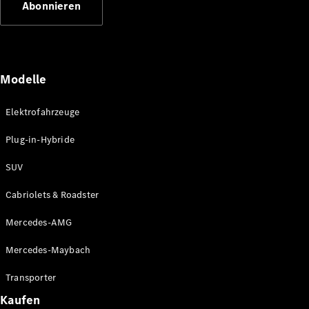
Abonnieren
Plug-in-Hybrid Modelle
Limousinen
Modelle
Elektrofahrzeuge
Plug-in-Hybride
Alle
Limousinen
SUV
CLA
Elektrisch
CLA
Cabriolets & Roadster
C-Klasse
Limousine
Mercedes-AMG
C-Klasse
Elektrisch
Limousine
Mercedes-Maybach
EQE
Elektrisch
Limousine
Transporter
EQS
Elektrisch
Kaufen
Limousine