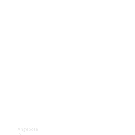
Gewerbliche Vans
Konfigurator
Mercedes-Benz Store
Probefahrt buchen
Angebote