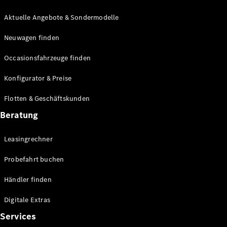
E-Klasse
Limousine
Aktuelle Angebote & Sondermodelle
S-Klasse
Neuwagen finden
S-Klasse
Lang
Occasionsfahrzeuge finden
Mercedes-
Maybach S-
Konfigurator & Preise
Klasse
Flotten & Geschäftskunden
Konfigurator
Beratung
Mercedes-
Benz Store
Leasingrechner
Probefahrt
buchen
Probefahrt buchen
SUV & Geländewagen
Händler finden
Digitale Extras
Services