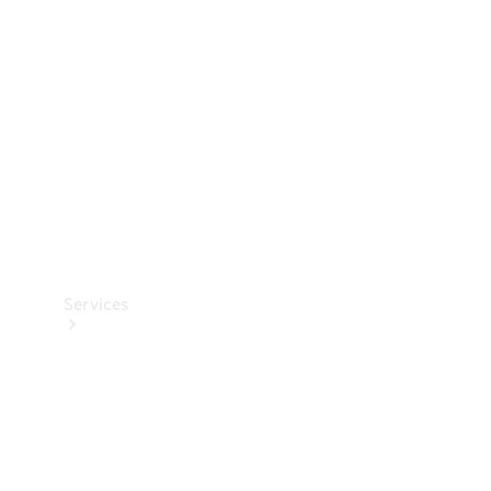
Reifen
Technisches
Zubehör
Collection
Services
Alle