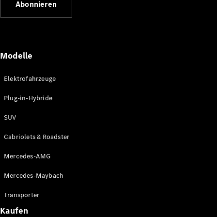
Abonnieren
Plug-in-Hybrid Modelle
Limousinen
Modelle
Elektrofahrzeuge
Plug-in-Hybride
Alle
Limousinen
SUV
CLA
Elektrisch
CLA
Cabriolets & Roadster
C-Klasse
Limousine
Mercedes-AMG
C-Klasse
Elektrisch
Limousine
Mercedes-Maybach
EQE
Elektrisch
Limousine
Transporter
EQS
Elektrisch
Kaufen
Limousine