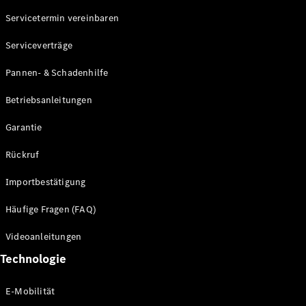
Servicetermin vereinbaren
Alle SUVs
Serviceverträge
EQE
Elektrisch
SUV
Pannen- & Schadenhilfe
EQS
Elektrisch
SUV
Betriebsanleitungen
Mercedes-
Maybach
Elektrisch
Garantie
EQS SUV
GLA
Rückruf
GLA
Neu
GLA
Neu
Elektrisch
Importbestätigung
GLB
Elektrisch
GLB
Häufige Fragen (FAQ)
GLC
Elektrisch
GLC
Videoanleitungen
GLC Coupé
Technologie
GLE
GLE Coupé
GLS
E-Mobilität
Mercedes-