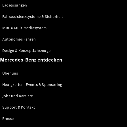
Ladelösungen
Maybach
Neu
GLS
Fahrassistenzsysteme & Sicherheit
G-
Elektrisch
Klasse
MBUX Multimediasystem
G-Klasse
Autonomes Fahren
Konfigurator
Design & Konzeptfahrzeuge
Mercedes-
Benz Store
Mercedes-Benz entdecken
Probefahrt
buchen
Über uns
T-Modelle / Kombis
Neuigkeiten, Events & Sponsoring
Jobs und Karriere
Support & Kontakt
Presse