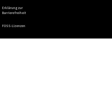
Probefahrt
buchen
Erklärung zur
Kompaktwagen
Barrierefreiheit
FOSS-Lizenzen
A-Klasse
Kompaktlimousine
Konfigurator
Mercedes-
Benz Store
Probefahrt
buchen
Coupés