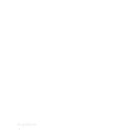
Gewerbliche Vans
Konfigurator
Mercedes-Benz Store
Probefahrt buchen
Angebote