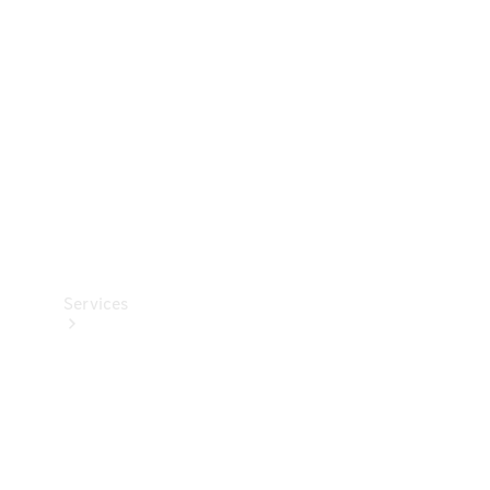
Reifen
Technisches
Zubehör
Collection
Services
Alle