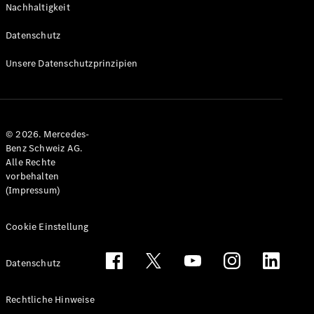
Nachhaltigkeit
Alle T-
Modelle
Datenschutz
CLA
Shooting
Elektrisch
Unsere Datenschutzprinzipien
Brake
CLA
Shooting
Brake
© 2026. Mercedes-
C-Klasse T-
Benz Schweiz AG.
Modell
Alle Rechte
C-Klasse
vorbehalten
All-Terrain
(Impressum)
E-Klasse T-
Modell
E-Klasse
Cookie Einstellung
All-Terrain
Datenschutz
Konfigurator
Mercedes-
Rechtliche Hinweise
Benz Store