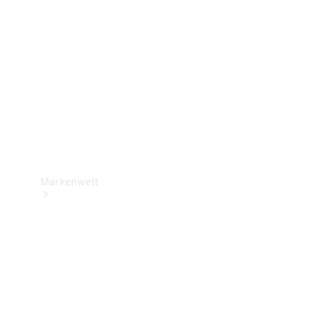
Support &
Kontakt
Markenwelt
Unsere
Marken