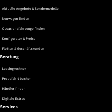
E-Klasse
Limousine
Aktuelle Angebote & Sondermodelle
S-Klasse
Neuwagen finden
S-Klasse
Lang
Occasionsfahrzeuge finden
Mercedes-
Maybach S-
Konfigurator & Preise
Klasse
Flotten & Geschäftskunden
Konfigurator
Beratung
Mercedes-
Benz Store
Leasingrechner
Probefahrt
buchen
Probefahrt buchen
SUV & Geländewagen
Händler finden
Digitale Extras
Services