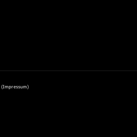
Alle T-
Modelle
CLA
Shooting
Elektrisch
Brake
CLA
Shooting
Brake
C-Klasse T-
Modell
C-Klasse
All-Terrain
E-Klasse T-
n (Impressum)
Modell
E-Klasse
All-Terrain
Konfigurator
Mercedes-
Benz Store