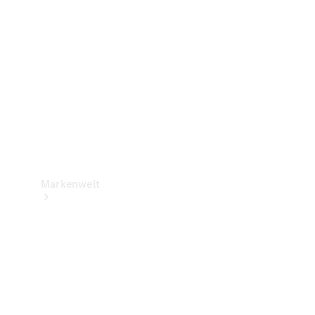
Support &
Kontakt
Markenwelt
Unsere
Marken