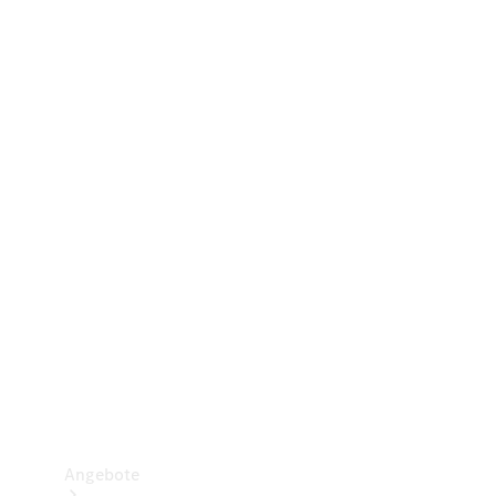
Gewerbliche Vans
Konfigurator
Mercedes-Benz Store
Probefahrt buchen
Angebote