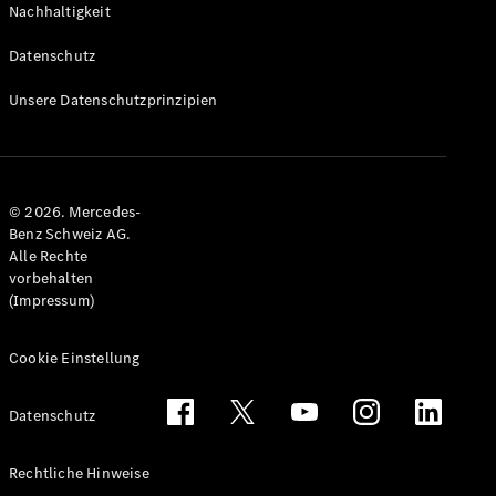
Nachhaltigkeit
Alle T-
Modelle
Datenschutz
CLA
Shooting
Elektrisch
Unsere Datenschutzprinzipien
Brake
CLA
Shooting
Brake
© 2026. Mercedes-
C-Klasse T-
Benz Schweiz AG.
Modell
Alle Rechte
C-Klasse
vorbehalten
All-Terrain
(Impressum)
E-Klasse T-
Modell
E-Klasse
Cookie Einstellung
All-Terrain
Datenschutz
Konfigurator
Mercedes-
Rechtliche Hinweise
Benz Store