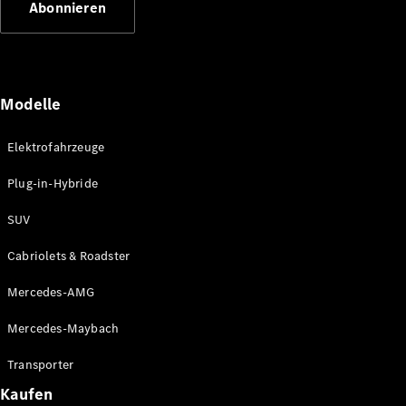
Abonnieren
Plug-in-Hybrid Modelle
Limousinen
Modelle
Elektrofahrzeuge
Plug-in-Hybride
Alle
Limousinen
SUV
CLA
Elektrisch
CLA
Cabriolets & Roadster
C-Klasse
Limousine
Mercedes-AMG
C-Klasse
Elektrisch
Limousine
Mercedes-Maybach
EQE
Elektrisch
Limousine
Transporter
EQS
Elektrisch
Kaufen
Limousine