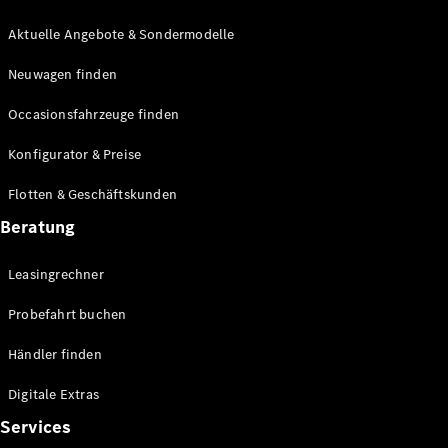
E-Klasse
Limousine
Aktuelle Angebote & Sondermodelle
S-Klasse
Neuwagen finden
S-Klasse
Lang
Occasionsfahrzeuge finden
Mercedes-
Maybach S-
Konfigurator & Preise
Klasse
Flotten & Geschäftskunden
Konfigurator
Beratung
Mercedes-
Benz Store
Leasingrechner
Probefahrt
buchen
Probefahrt buchen
SUV & Geländewagen
Händler finden
Digitale Extras
Services