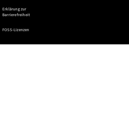
Probefahrt
buchen
Erklärung zur
Kompaktwagen
Barrierefreiheit
FOSS-Lizenzen
A-Klasse
Kompaktlimousine
Konfigurator
Mercedes-
Benz Store
Probefahrt
buchen
Coupés