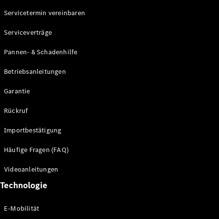
Servicetermin vereinbaren
Alle SUVs
Serviceverträge
EQE
Elektrisch
SUV
Pannen- & Schadenhilfe
EQS
Elektrisch
SUV
Betriebsanleitungen
Mercedes-
Maybach
Elektrisch
Garantie
EQS SUV
GLA
Rückruf
GLA
Neu
GLA
Neu
Elektrisch
Importbestätigung
GLB
Elektrisch
GLB
Häufige Fragen (FAQ)
GLC
Elektrisch
GLC
Videoanleitungen
GLC Coupé
Technologie
GLE
GLE Coupé
GLS
E-Mobilität
Mercedes-