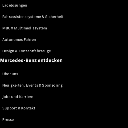
Ladelösungen
Maybach
Neu
GLS
Fahrassistenzsysteme & Sicherheit
G-
Elektrisch
Klasse
MBUX Multimediasystem
G-Klasse
Autonomes Fahren
Konfigurator
Design & Konzeptfahrzeuge
Mercedes-
Benz Store
Mercedes-Benz entdecken
Probefahrt
buchen
Über uns
T-Modelle / Kombis
Neuigkeiten, Events & Sponsoring
Jobs und Karriere
Support & Kontakt
Presse