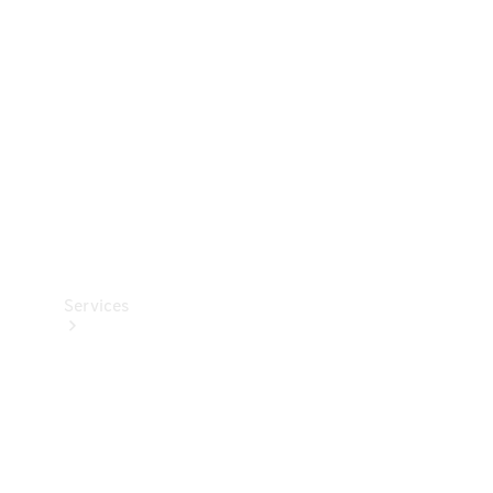
Reifen
Technisches
Zubehör
Collection
Services
Alle