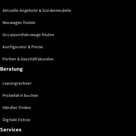
E-Klasse
Limousine
Aktuelle Angebote & Sondermodelle
S-Klasse
Neuwagen finden
S-Klasse
Lang
Occasionsfahrzeuge finden
Mercedes-
Maybach S-
Konfigurator & Preise
Klasse
Flotten & Geschäftskunden
Konfigurator
Beratung
Mercedes-
Benz Store
Leasingrechner
Probefahrt
buchen
Probefahrt buchen
SUV & Geländewagen
Händler finden
Digitale Extras
Services