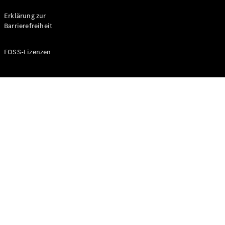
Probefahrt
buchen
Erklärung zur
Kompaktwagen
Barrierefreiheit
FOSS-Lizenzen
A-Klasse
Kompaktlimousine
Konfigurator
Mercedes-
Benz Store
Probefahrt
buchen
Coupés