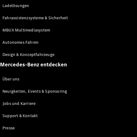
Ladelösungen
Maybach
Neu
GLS
Fahrassistenzsysteme & Sicherheit
G-
Elektrisch
Klasse
MBUX Multimediasystem
G-Klasse
Autonomes Fahren
Konfigurator
Design & Konzeptfahrzeuge
Mercedes-
Benz Store
Mercedes-Benz entdecken
Probefahrt
buchen
Über uns
T-Modelle / Kombis
Neuigkeiten, Events & Sponsoring
Jobs und Karriere
Support & Kontakt
Presse