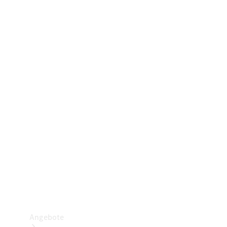
Gewerbliche Vans
Konfigurator
Mercedes-Benz Store
Probefahrt buchen
Angebote