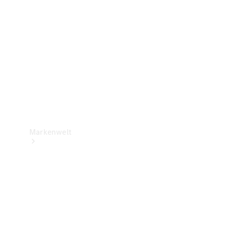
Support &
Kontakt
Markenwelt
Unsere
Marken