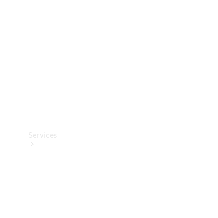
Reifen
Technisches
Zubehör
Collection
Services
Alle