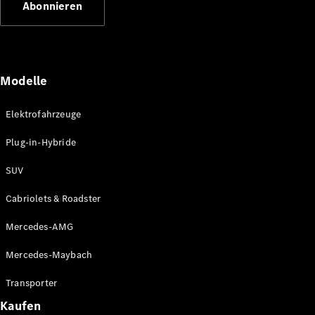
Abonnieren
Plug-in-Hybrid Modelle
Limousinen
Modelle
Elektrofahrzeuge
Plug-in-Hybride
Alle
Limousinen
SUV
CLA
Elektrisch
CLA
Cabriolets & Roadster
C-Klasse
Limousine
Mercedes-AMG
C-Klasse
Elektrisch
Limousine
Mercedes-Maybach
EQE
Elektrisch
Limousine
Transporter
EQS
Elektrisch
Kaufen
Limousine