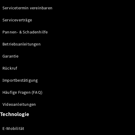
Servicetermin vereinbaren
Alle SUVs
Serviceverträge
EQE
Elektrisch
SUV
Pannen- & Schadenhilfe
EQS
Elektrisch
SUV
Betriebsanleitungen
Mercedes-
Maybach
Elektrisch
Garantie
EQS SUV
GLA
Rückruf
GLA
Neu
GLA
Neu
Elektrisch
Importbestätigung
GLB
Elektrisch
GLB
Häufige Fragen (FAQ)
GLC
Elektrisch
GLC
Videoanleitungen
GLC Coupé
Technologie
GLE
GLE Coupé
GLS
E-Mobilität
Mercedes-