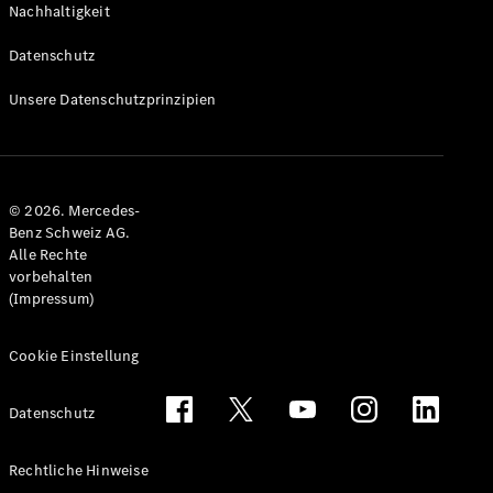
Nachhaltigkeit
Alle T-
Modelle
Datenschutz
CLA
Shooting
Elektrisch
Unsere Datenschutzprinzipien
Brake
CLA
Shooting
Brake
© 2026. Mercedes-
C-Klasse T-
Benz Schweiz AG.
Modell
Alle Rechte
C-Klasse
vorbehalten
All-Terrain
(Impressum)
E-Klasse T-
Modell
E-Klasse
Cookie Einstellung
All-Terrain
Datenschutz
Konfigurator
Mercedes-
Rechtliche Hinweise
Benz Store