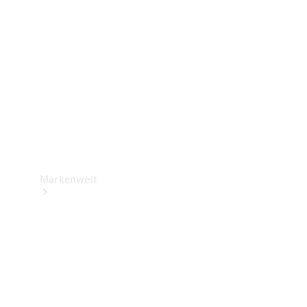
Support &
Kontakt
Markenwelt
Unsere
Marken