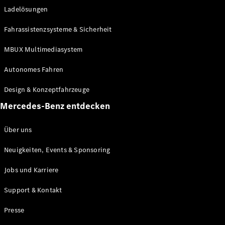
Ladelösungen
Maybach
Neu
GLS
Fahrassistenzsysteme & Sicherheit
G-
Elektrisch
Klasse
MBUX Multimediasystem
G-Klasse
Autonomes Fahren
Konfigurator
Design & Konzeptfahrzeuge
Mercedes-
Benz Store
Mercedes-Benz entdecken
Probefahrt
buchen
Über uns
T-Modelle / Kombis
Neuigkeiten, Events & Sponsoring
Jobs und Karriere
Support & Kontakt
Presse