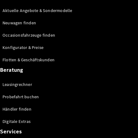
E-Klasse
Limousine
Aktuelle Angebote & Sondermodelle
S-Klasse
Neuwagen finden
S-Klasse
Lang
Occasionsfahrzeuge finden
Mercedes-
Maybach S-
Konfigurator & Preise
Klasse
Flotten & Geschäftskunden
Konfigurator
Beratung
Mercedes-
Benz Store
Leasingrechner
Probefahrt
buchen
Probefahrt buchen
SUV & Geländewagen
Händler finden
Digitale Extras
Services