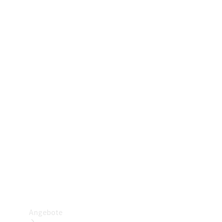
Gewerbliche Vans
Konfigurator
Mercedes-Benz Store
Probefahrt buchen
Angebote