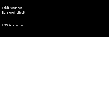
Probefahrt
buchen
Erklärung zur
Kompaktwagen
Barrierefreiheit
FOSS-Lizenzen
A-Klasse
Kompaktlimousine
Konfigurator
Mercedes-
Benz Store
Probefahrt
buchen
Coupés