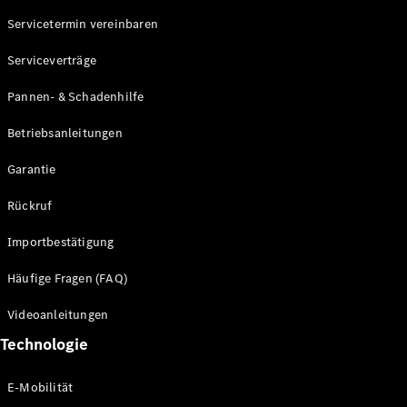
Servicetermin vereinbaren
Alle SUVs
Serviceverträge
EQE
Elektrisch
SUV
Pannen- & Schadenhilfe
EQS
Elektrisch
SUV
Betriebsanleitungen
Mercedes-
Maybach
Elektrisch
Garantie
EQS SUV
GLA
Rückruf
GLA
Neu
GLA
Neu
Elektrisch
Importbestätigung
GLB
Elektrisch
GLB
Häufige Fragen (FAQ)
GLC
Elektrisch
GLC
Videoanleitungen
GLC Coupé
Technologie
GLE
GLE Coupé
GLS
E-Mobilität
Mercedes-