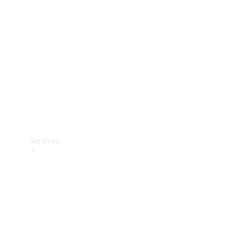
Reifen
Technisches
Zubehör
Collection
Services
Alle