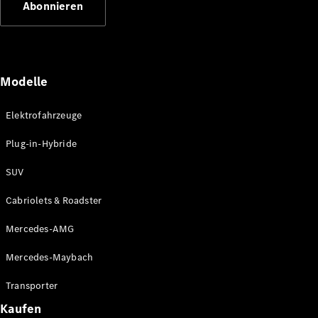
Abonnieren
Plug-in-Hybrid Modelle
Limousinen
Modelle
Elektrofahrzeuge
Plug-in-Hybride
Alle
Limousinen
SUV
CLA
Elektrisch
CLA
Cabriolets & Roadster
C-Klasse
Limousine
Mercedes-AMG
C-Klasse
Elektrisch
Limousine
Mercedes-Maybach
EQE
Elektrisch
Limousine
Transporter
EQS
Elektrisch
Kaufen
Limousine