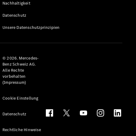
Nachhaltigkeit
Alle T-
Modelle
Datenschutz
CLA
Shooting
Elektrisch
Unsere Datenschutzprinzipien
Brake
CLA
Shooting
Brake
© 2026. Mercedes-
C-Klasse T-
Benz Schweiz AG.
Modell
Alle Rechte
C-Klasse
vorbehalten
All-Terrain
(Impressum)
E-Klasse T-
Modell
E-Klasse
Cookie Einstellung
All-Terrain
Datenschutz
Konfigurator
Mercedes-
Rechtliche Hinweise
Benz Store