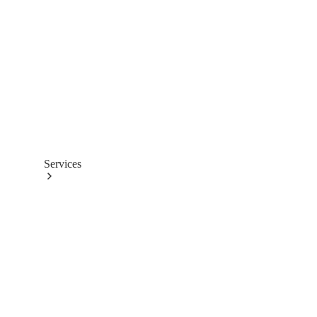
Räder &
Reifen
Technisches
Zubehör
Collection
Services
Alle
Services
Ladelösungen
Servicetermin
buchen
Service