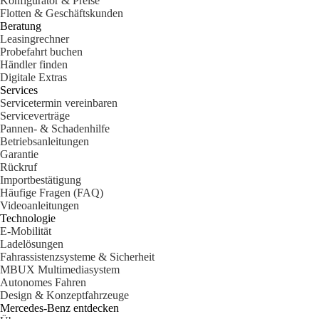
Konfigurator & Preise
Alle
Flotten & Geschäftskunden
Limousinen
Beratung
CLA
Elektrisch
Leasingrechner
CLA
Probefahrt buchen
C-Klasse
Händler finden
Limousine
Digitale Extras
C-Klasse
Services
Elektrisch
Limousine
Servicetermin vereinbaren
EQE
Serviceverträge
Elektrisch
Limousine
Pannen- & Schadenhilfe
EQS
Betriebsanleitungen
Elektrisch
Limousine
Garantie
E-Klasse
Rückruf
Limousine
Importbestätigung
S-Klasse
Häufige Fragen (FAQ)
S-Klasse
Videoanleitungen
Lang
Technologie
Mercedes-
E-Mobilität
Maybach
Ladelösungen
S-Klasse
Fahrassistenzsysteme & Sicherheit
MBUX Multimediasystem
Autonomes Fahren
Konfigurator
Design & Konzeptfahrzeuge
Mercedes-
Mercedes-Benz entdecken
Benz