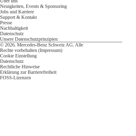
Über uns
Store
Neuigkeiten, Events & Sponsoring
Probefahrt
Jobs und Karriere
buchen
Support & Kontakt
SUV & Geländewagen
Presse
Nachhaltigkeit
Datenschutz
Unsere Datenschutzprinzipien
© 2026. Mercedes-Benz Schweiz AG. Alle
Alle
Rechte vorbehalten (Impressum)
SUVs
Cookie Einstellung
EQE
Elektrisch
Datenschutz
SUV
Rechtliche Hinweise
EQS
Elektrisch
Erklärung zur Barrierefreiheit
SUV
FOSS-Lizenzen
Mercedes-
Maybach
Elektrisch
EQS
SUV
GLA
GLA
Neu
GLA
Neu
Elektrisch
GLB
Elektrisch
GLB
GLC
Elektrisch
GLC