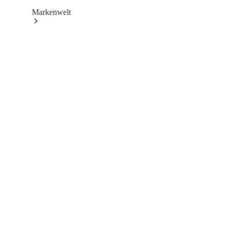
Markenwelt
Unsere
Marken
Mercedes-
Benz
Mercedes-
AMG
Mercedes-
Maybach
Classic
Partner
Technologie
&
Innovationen