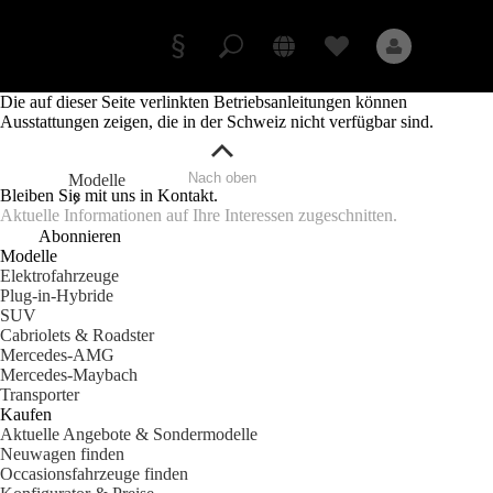
Podcast
Exploring
Zum Inhalt springen
Luxury
Die auf dieser Seite verlinkten Betriebsanleitungen können
Ausstattungen zeigen, die in der Schweiz nicht verfügbar sind.
Anbieter/Datenschutz
Nach oben
Modelle
Bleiben Sie mit uns in Kontakt.
Aktuelle Informationen auf Ihre Interessen zugeschnitten.
Abonnieren
Modelle
Elektrofahrzeuge
Alle Modelle
Plug-in-Hybride
Neue Modelle
SUV
Cabriolets & Roadster
Elektromodelle
Mercedes-AMG
Plug-in-Hybrid Modelle
Mercedes-Maybach
Transporter
Kaufen
Limousinen
Aktuelle Angebote & Sondermodelle
Neuwagen finden
Occasionsfahrzeuge finden