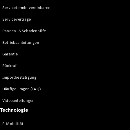
Servicetermin vereinbaren
Alle SUVs
Serviceverträge
EQE
Elektrisch
SUV
Pannen- & Schadenhilfe
EQS
Elektrisch
SUV
Betriebsanleitungen
Mercedes-
Maybach
Elektrisch
Garantie
EQS SUV
GLA
Rückruf
GLA
Neu
GLA
Neu
Elektrisch
Importbestätigung
GLB
Elektrisch
GLB
Häufige Fragen (FAQ)
GLC
Elektrisch
GLC
Videoanleitungen
GLC Coupé
Technologie
GLE
GLE Coupé
GLS
E-Mobilität
Mercedes-