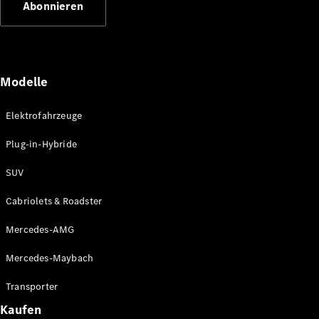
Abonnieren
Plug-in-Hybrid Modelle
Limousinen
Modelle
Elektrofahrzeuge
Plug-in-Hybride
Alle
Limousinen
SUV
CLA
Elektrisch
CLA
Cabriolets & Roadster
C-Klasse
Limousine
Mercedes-AMG
C-Klasse
Elektrisch
Limousine
Mercedes-Maybach
EQE
Elektrisch
Limousine
Transporter
EQS
Elektrisch
Kaufen
Limousine