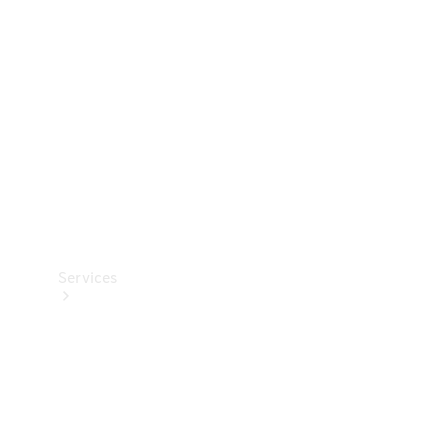
Reifen
Technisches
Zubehör
Collection
Services
Alle