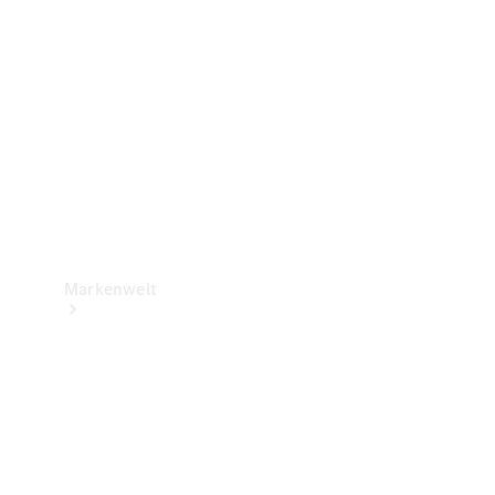
Support &
Kontakt
Markenwelt
Unsere
Marken