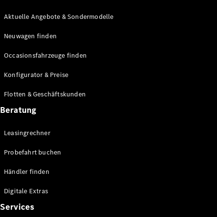
E-Klasse
Limousine
Aktuelle Angebote & Sondermodelle
S-Klasse
Neuwagen finden
S-Klasse
Lang
Occasionsfahrzeuge finden
Mercedes-
Maybach S-
Konfigurator & Preise
Klasse
Flotten & Geschäftskunden
Konfigurator
Beratung
Mercedes-
Benz Store
Leasingrechner
Probefahrt
buchen
Probefahrt buchen
SUV & Geländewagen
Händler finden
Digitale Extras
Services