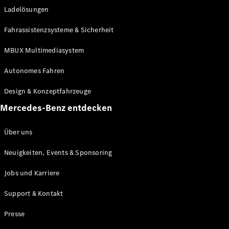
Ladelösungen
Maybach
Neu
GLS
Fahrassistenzsysteme & Sicherheit
G-
Elektrisch
Klasse
MBUX Multimediasystem
G-Klasse
Autonomes Fahren
Konfigurator
Design & Konzeptfahrzeuge
Mercedes-
Benz Store
Mercedes-Benz entdecken
Probefahrt
buchen
Über uns
T-Modelle / Kombis
Neuigkeiten, Events & Sponsoring
Jobs und Karriere
Support & Kontakt
Presse