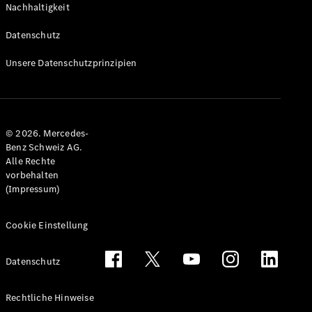
Nachhaltigkeit
Alle T-
Modelle
Datenschutz
CLA
Shooting
Elektrisch
Unsere Datenschutzprinzipien
Brake
CLA
Shooting
Brake
© 2026. Mercedes-
C-Klasse T-
Benz Schweiz AG.
Modell
Alle Rechte
C-Klasse
vorbehalten
All-Terrain
(Impressum)
E-Klasse T-
Modell
E-Klasse
Cookie Einstellung
All-Terrain
Datenschutz
Konfigurator
Mercedes-
Rechtliche Hinweise
Benz Store