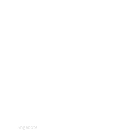
Gewerbliche Vans
Konfigurator
Mercedes-Benz Store
Probefahrt buchen
Angebote