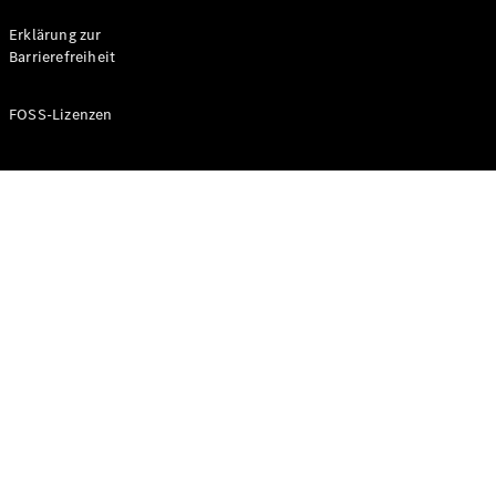
Probefahrt
buchen
Erklärung zur
Kompaktwagen
Barrierefreiheit
FOSS-Lizenzen
A-Klasse
Kompaktlimousine
Konfigurator
Mercedes-
Benz Store
Probefahrt
buchen
Coupés