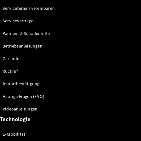
Servicetermin vereinbaren
Alle SUVs
Serviceverträge
EQE
Elektrisch
SUV
Pannen- & Schadenhilfe
EQS
Elektrisch
SUV
Betriebsanleitungen
Mercedes-
Maybach
Elektrisch
Garantie
EQS SUV
GLA
Rückruf
GLA
Neu
GLA
Neu
Elektrisch
Importbestätigung
GLB
Elektrisch
GLB
Häufige Fragen (FAQ)
GLC
Elektrisch
GLC
Videoanleitungen
GLC Coupé
Technologie
GLE
GLE Coupé
GLS
E-Mobilität
Mercedes-