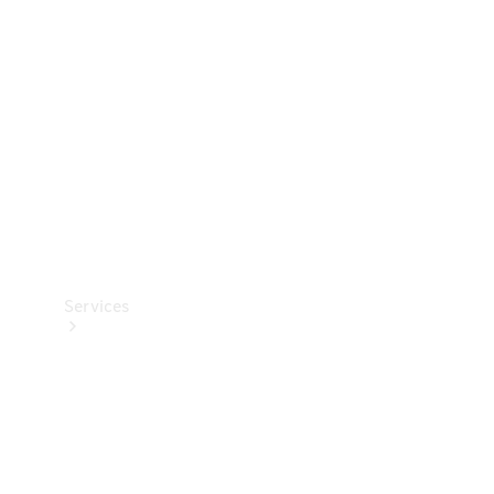
Reifen
Technisches
Zubehör
Collection
Services
Alle