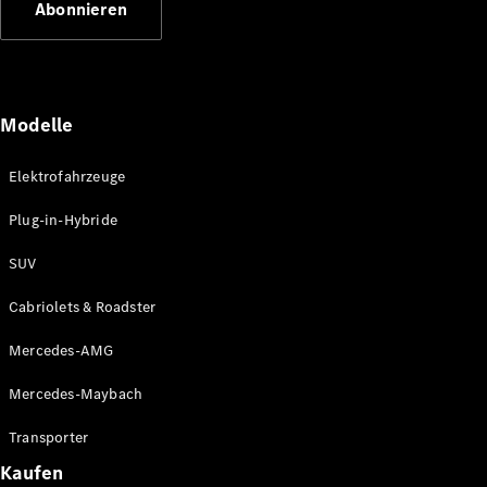
Abonnieren
Plug-in-Hybrid Modelle
Limousinen
Modelle
Elektrofahrzeuge
Plug-in-Hybride
Alle
Limousinen
SUV
CLA
Elektrisch
CLA
Cabriolets & Roadster
C-Klasse
Limousine
Mercedes-AMG
C-Klasse
Elektrisch
Limousine
Mercedes-Maybach
EQE
Elektrisch
Limousine
Transporter
EQS
Elektrisch
Kaufen
Limousine