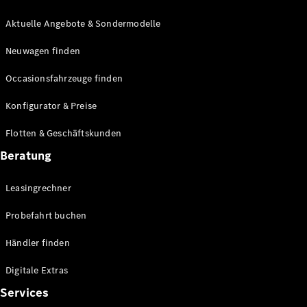
E-Klasse
Limousine
Aktuelle Angebote & Sondermodelle
S-Klasse
Neuwagen finden
S-Klasse
Lang
Occasionsfahrzeuge finden
Mercedes-
Maybach S-
Konfigurator & Preise
Klasse
Flotten & Geschäftskunden
Konfigurator
Beratung
Mercedes-
Benz Store
Leasingrechner
Probefahrt
buchen
Probefahrt buchen
SUV & Geländewagen
Händler finden
Digitale Extras
Services