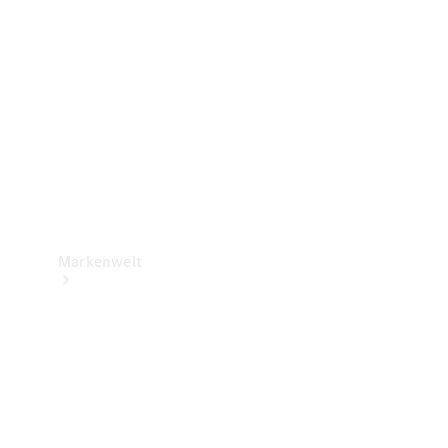
Support &
Kontakt
Markenwelt
Unsere
Marken