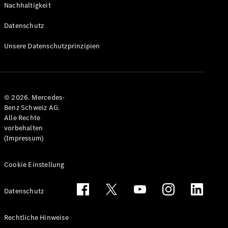
Nachhaltigkeit
Alle T-
Modelle
Datenschutz
CLA
Shooting
Elektrisch
Unsere Datenschutzprinzipien
Brake
CLA
Shooting
Brake
© 2026. Mercedes-
C-Klasse T-
Benz Schweiz AG.
Modell
Alle Rechte
C-Klasse
vorbehalten
All-Terrain
(Impressum)
E-Klasse T-
Modell
E-Klasse
Cookie Einstellung
All-Terrain
Datenschutz
Konfigurator
Mercedes-
Rechtliche Hinweise
Benz Store