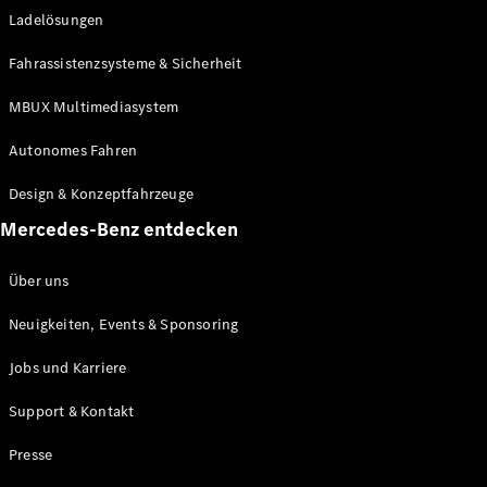
Ladelösungen
Maybach
Neu
GLS
Fahrassistenzsysteme & Sicherheit
G-
Elektrisch
Klasse
MBUX Multimediasystem
G-Klasse
Autonomes Fahren
Konfigurator
Design & Konzeptfahrzeuge
Mercedes-
Benz Store
Mercedes-Benz entdecken
Probefahrt
buchen
Über uns
T-Modelle / Kombis
Neuigkeiten, Events & Sponsoring
Jobs und Karriere
Support & Kontakt
Presse