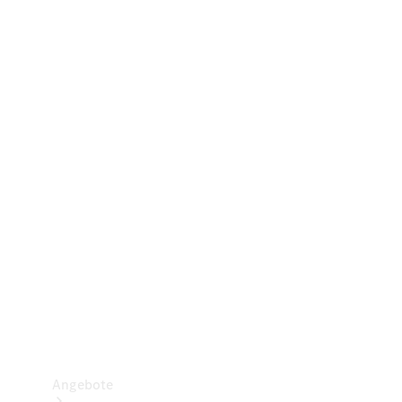
Gewerbliche Vans
Konfigurator
Mercedes-Benz Store
Probefahrt buchen
Angebote