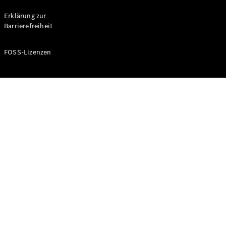
Probefahrt
buchen
Erklärung zur
Kompaktwagen
Barrierefreiheit
FOSS-Lizenzen
A-Klasse
Kompaktlimousine
Konfigurator
Mercedes-
Benz Store
Probefahrt
buchen
Coupés