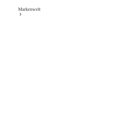
Markenwelt
Unsere
Marken
Mercedes-
Benz
Mercedes-
AMG
Mercedes-
Maybach
Classic
Partner
Technologie
&
Innovationen