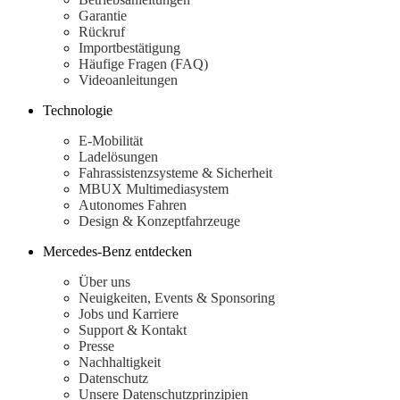
Benz
Garantie
Store
Rückruf
Probefahrt
Importbestätigung
buchen
Häufige Fragen (FAQ)
SUV & Geländewagen
Videoanleitungen
Technologie
E-Mobilität
Alle
Ladelösungen
SUVs
Fahrassistenzsysteme & Sicherheit
EQE
Elektrisch
MBUX Multimediasystem
SUV
Autonomes Fahren
EQS
Elektrisch
Design & Konzeptfahrzeuge
SUV
Mercedes-
Mercedes-Benz entdecken
Maybach
Elektrisch
EQS
Über uns
SUV
Neuigkeiten, Events & Sponsoring
GLA
Jobs und Karriere
GLA
Neu
Support & Kontakt
GLA
Neu
Elektrisch
Presse
GLB
Elektrisch
Nachhaltigkeit
GLB
Datenschutz
GLC
Elektrisch
Unsere Datenschutzprinzipien