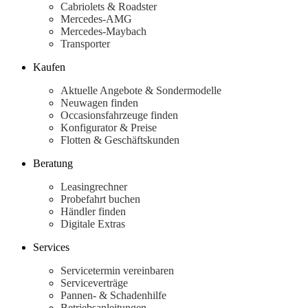
Cabriolets & Roadster
Alle
Mercedes-AMG
Limousinen
Mercedes-Maybach
CLA
Elektrisch
Transporter
CLA
C-Klasse
Kaufen
Limousine
C-Klasse
Aktuelle Angebote & Sondermodelle
Elektrisch
Limousine
Neuwagen finden
EQE
Occasionsfahrzeuge finden
Elektrisch
Limousine
Konfigurator & Preise
EQS
Flotten & Geschäftskunden
Elektrisch
Limousine
E-Klasse
Beratung
Limousine
Leasingrechner
S-Klasse
Probefahrt buchen
S-Klasse
Händler finden
Lang
Digitale Extras
Mercedes-
Maybach
Services
S-Klasse
Servicetermin vereinbaren
Serviceverträge
Konfigurator
Pannen- & Schadenhilfe
Mercedes-
Betriebsanleitungen