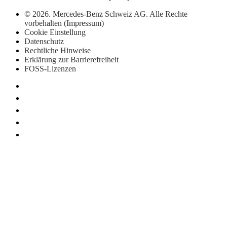
GLC
GLC
© 2026. Mercedes-Benz Schweiz AG. Alle Rechte
Coupé
vorbehalten (Impressum)
GLE
Cookie Einstellung
GLE
Datenschutz
Coupé
Rechtliche Hinweise
GLS
Erklärung zur Barrierefreiheit
Mercedes-
FOSS-Lizenzen
Maybach
Neu
GLS
G-
Elektrisch
Klasse
G-Klasse
Konfigurator
Mercedes-
Benz
Store
Probefahrt
buchen
T-Modelle / Kombis