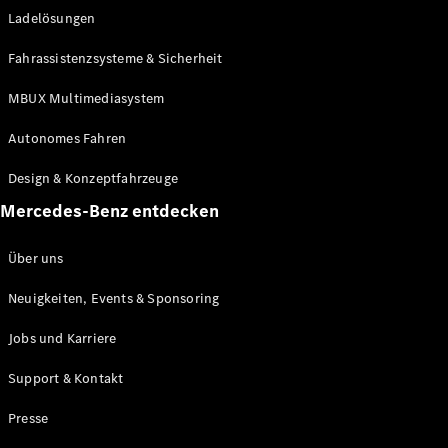
Ladelösungen
Maybach
Neu
GLS
Fahrassistenzsysteme & Sicherheit
G-
Elektrisch
Klasse
MBUX Multimediasystem
G-Klasse
Autonomes Fahren
Konfigurator
Design & Konzeptfahrzeuge
Mercedes-
Benz Store
Mercedes-Benz entdecken
Probefahrt
buchen
Über uns
T-Modelle / Kombis
Neuigkeiten, Events & Sponsoring
Jobs und Karriere
Support & Kontakt
Presse