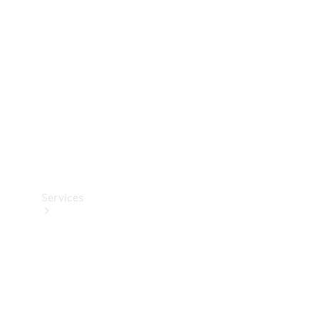
Reifen
Technisches
Zubehör
Collection
Services
Alle