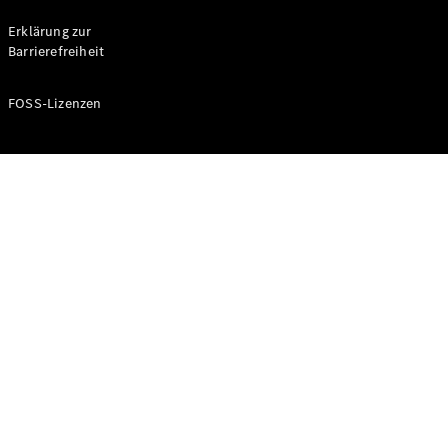
Probefahrt
buchen
Erklärung zur
Kompaktwagen
Barrierefreiheit
FOSS-Lizenzen
A-Klasse
Kompaktlimousine
Konfigurator
Mercedes-
Benz Store
Probefahrt
buchen
Coupés