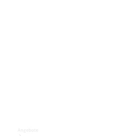
Gewerbliche Vans
Konfigurator
Mercedes-Benz Store
Probefahrt buchen
Angebote