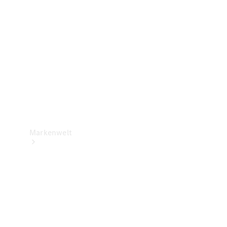
Support &
Kontakt
Markenwelt
Unsere
Marken