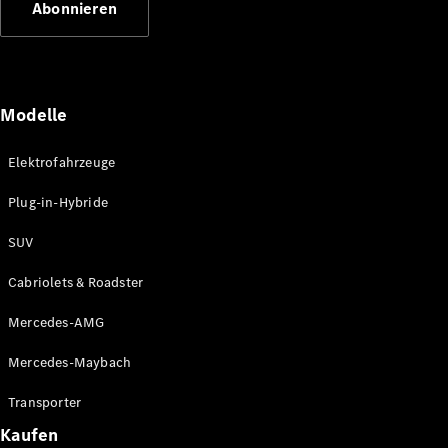
Abonnieren
Plug-in-Hybrid Modelle
Limousinen
Modelle
Elektrofahrzeuge
Plug-in-Hybride
Alle
Limousinen
SUV
CLA
Elektrisch
CLA
Cabriolets & Roadster
C-Klasse
Limousine
Mercedes-AMG
C-Klasse
Elektrisch
Limousine
Mercedes-Maybach
EQE
Elektrisch
Limousine
Transporter
EQS
Elektrisch
Kaufen
Limousine