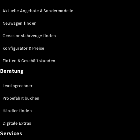
E-Klasse
Limousine
Aktuelle Angebote & Sondermodelle
S-Klasse
Neuwagen finden
S-Klasse
Lang
Occasionsfahrzeuge finden
Mercedes-
Maybach S-
Konfigurator & Preise
Klasse
Flotten & Geschäftskunden
Konfigurator
Beratung
Mercedes-
Benz Store
Leasingrechner
Probefahrt
buchen
Probefahrt buchen
SUV & Geländewagen
Händler finden
Digitale Extras
Services