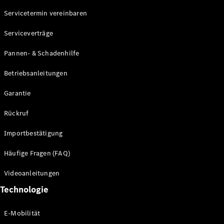
Servicetermin vereinbaren
Alle SUVs
Serviceverträge
EQE
Elektrisch
SUV
Pannen- & Schadenhilfe
EQS
Elektrisch
SUV
Betriebsanleitungen
Mercedes-
Maybach
Elektrisch
Garantie
EQS SUV
GLA
Rückruf
GLA
Neu
GLA
Neu
Elektrisch
Importbestätigung
GLB
Elektrisch
GLB
Häufige Fragen (FAQ)
GLC
Elektrisch
GLC
Videoanleitungen
GLC Coupé
Technologie
GLE
GLE Coupé
GLS
E-Mobilität
Mercedes-