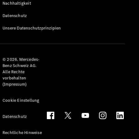
Nachhaltigkeit
Alle T-
Modelle
Datenschutz
CLA
Shooting
Elektrisch
Unsere Datenschutzprinzipien
Brake
CLA
Shooting
Brake
© 2026. Mercedes-
C-Klasse T-
Benz Schweiz AG.
Modell
Alle Rechte
C-Klasse
vorbehalten
All-Terrain
(Impressum)
E-Klasse T-
Modell
E-Klasse
Cookie Einstellung
All-Terrain
Datenschutz
Konfigurator
Mercedes-
Rechtliche Hinweise
Benz Store